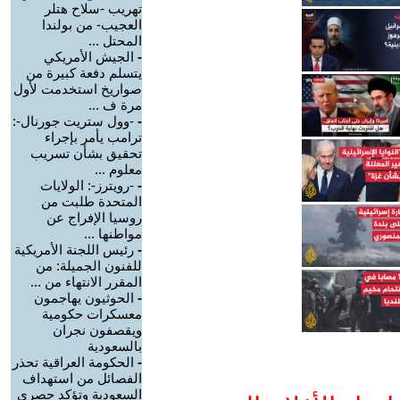
تهريب -سلاح هتلر
العجيب- من بولندا
المحتل ...
-
الجيش الأمريكي
يتسلم دفعة كبيرة من
صواريخ استخدمت لأول
مرة ف ...
-
-وول ستريت جورنال-:
ترامب يأمر بإجراء
تحقيق بشأن تسريب
معلوم ...
-
-رويترز-: الولايات
المتحدة طلبت من
روسيا الإفراج عن
مواطنها ...
-
رئيس اللجنة الأمريكية
للفنون الجميلة: من
المقرر الانتهاء من ...
-
الحوثيون يهاجمون
معسكرات حكومية
ويقصفون نجران
بالسعودية
-
الحكومة العراقية تحذر
الفصائل من استهداف
السعودية وتؤكد حصري