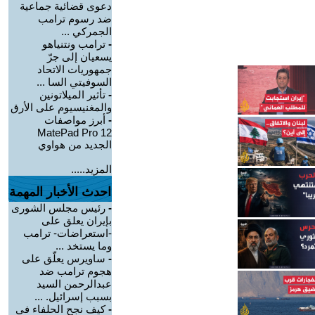
دعوى قضائية جماعية
ضد رسوم ترامب
الجمركي ...
-
ترامب ونتنياهو
يسعيان إلى جرّ
جمهوريات الاتحاد
السوفيتي السا ...
-
تأثير الميلاتونين
والمغنيسيوم على الأرق
-
أبرز مواصفات
MatePad Pro 12
الجديد من هواوي
المزيد.....
احدث الأخبار المهمة
-
رئيس مجلس الشورى
بإيران يعلق على
-استعراضات- ترامب
وما يستخد ...
-
ساويرس يعلّق على
هجوم ترامب ضد
عبدالرحمن السيد
بسبب إسرائيل. ...
-
كيف نجح الحلفاء في