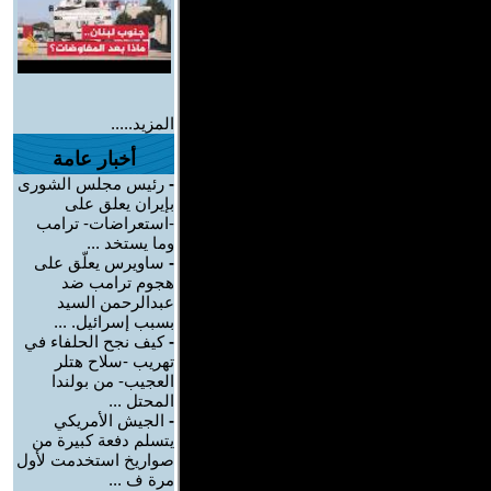
المزيد.....
أخبار عامة
-
رئيس مجلس الشورى
بإيران يعلق على
-استعراضات- ترامب
وما يستخد ...
-
ساويرس يعلّق على
هجوم ترامب ضد
عبدالرحمن السيد
بسبب إسرائيل. ...
-
كيف نجح الحلفاء في
تهريب -سلاح هتلر
العجيب- من بولندا
المحتل ...
-
الجيش الأمريكي
يتسلم دفعة كبيرة من
صواريخ استخدمت لأول
مرة ف ...