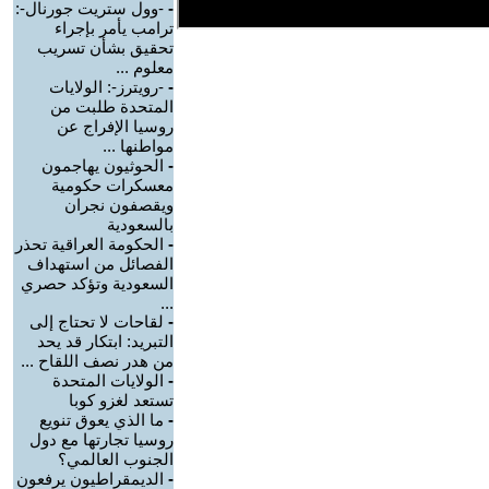
-
-وول ستريت جورنال-:
ترامب يأمر بإجراء
تحقيق بشأن تسريب
معلوم ...
-
-رويترز-: الولايات
المتحدة طلبت من
روسيا الإفراج عن
مواطنها ...
-
الحوثيون يهاجمون
معسكرات حكومية
ويقصفون نجران
بالسعودية
-
الحكومة العراقية تحذر
الفصائل من استهداف
السعودية وتؤكد حصري
...
-
لقاحات لا تحتاج إلى
التبريد: ابتكار قد يحد
من هدر نصف اللقاح ...
-
الولايات المتحدة
تستعد لغزو كوبا
-
ما الذي يعوق تنويع
روسيا تجارتها مع دول
الجنوب العالمي؟
-
الديمقراطيون يرفعون