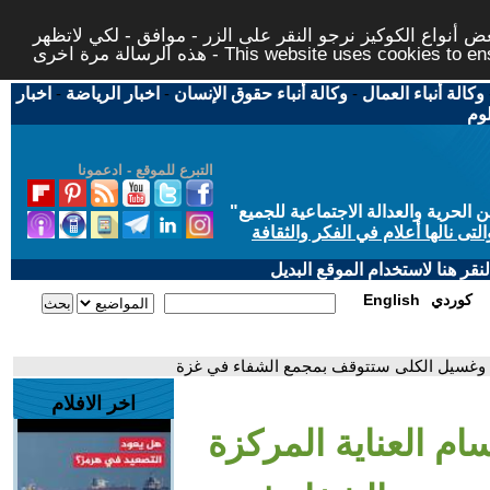
 أنواع الكوكيز نرجو النقر على الزر - موافق - لكي لاتظهر
This website uses cookies to ensure you ge
وكالة أنباء العمال
-
وكالة أنباء حقوق الإنسان
-
اخبار الرياضة
-
اخبار
لوم
التبرع للموقع - ادعمونا
حرية والعدالة الاجتماعية للجميع
"
تى نالها أعلام في الفكر والثقافة
قر هنا لاستخدام الموقع البديل
كوردي
English
دج وغسيل الكلى ستتوقف بمجمع الشفاء في غزة
اخر الافلام
ام العناية المركزة