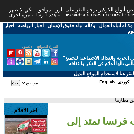
 أنواع الكوكيز نرجو النقر على الزر - موافق - لكي لاتظهر
This website uses cookies to ensure you ge
وكالة أنباء العمال
-
وكالة أنباء حقوق الإنسان
-
اخبار الرياضة
-
اخبار
لوم
التبرع للموقع - ادعمونا
حرية والعدالة الاجتماعية للجميع
"
تى نالها أعلام في الفكر والثقافة
قر هنا لاستخدام الموقع البديل
كوردي
English
لق مطارها
اخر الافلام
 فرنسا تمتد إلى