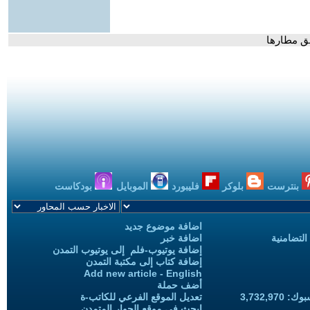
لق مطارها
بنترست
بلوكر
فليبورد
الموبايل
بودكاست
اضافة موضوع جديد
التضامنية
اضافة خبر
إضافة يوتيوب-فلم إلى يوتيوب التمدن
إضافة كتاب إلى مكتبة التمدن
Add new article - English
أضف حملة
3,732,97
تعديل الموقع الفرعي للكاتب-ة
ابحث في موقع الحوار المتمدن