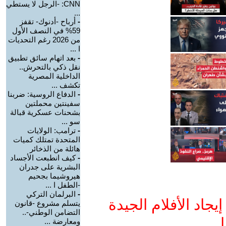
CNN: -الرجل لا يستطي
...
-
أرباح -أدنوك- تقفز
59% في النصف الأول
من 2026 رغم التحديات
ا ...
-
بعد اتهام سائق تطبيق
نقل ذكي بالتحرش..
الداخلية المصرية
تكشف ...
-
الدفاع الروسية: ضربنا
سفينتين محملتين
بشحنات عسكرية قبالة
سو ...
-
ترامب: الولايات
المتحدة تمتلك كميات
هائلة من الذخائر
-
كيف انطبعت الأجساد
البشرية على جدران
هيروشيما بجحيم
-الطفل ا ...
-
البرلمان التركي
جاد الأفلام الجيدة
يتسلم مشروع -قانون
التضامن الوطني-..
ا
ومعارضة ...