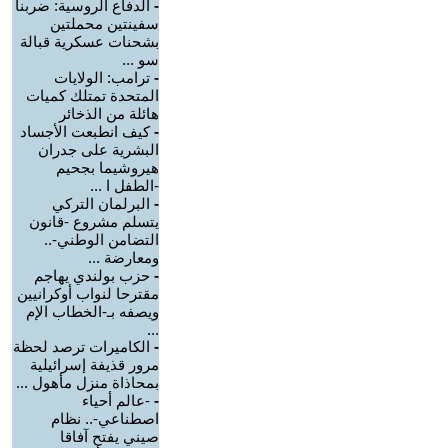
-
الدفاع الروسية: ضربنا
سفينتين محملتين
بشحنات عسكرية قبالة
سو ...
-
ترامب: الولايات
المتحدة تمتلك كميات
هائلة من الذخائر
-
كيف انطبعت الأجساد
البشرية على جدران
هيروشيما بجحيم
-الطفل ا ...
-
البرلمان التركي
يتسلم مشروع -قانون
التضامن الوطني-..
ومعارضة ...
-
حزب بولندي يهاجم
مقترحا لنواب أوكرانيين
ويصفه بـ-الخطاب الإم
...
-
الكاميرات ترصد لحظة
مرور قذيفة إسرائيلية
بمحاذاة منزل مأهول ...
-
-عالم أحياء
اصطناعي-.. نظام
صيني يفتح آفاقا