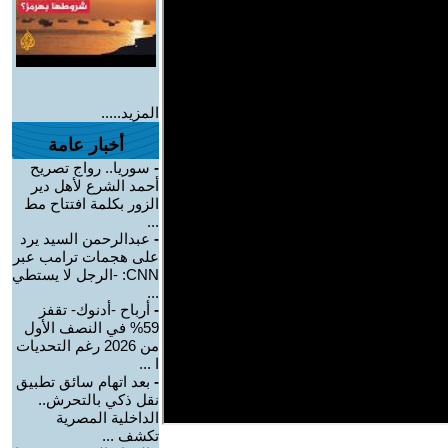
المزيد.....
أخبار عامة
-
سوريا.. رواج تصريح
أحمد الشرع لأهل دير
الزور بكلمة افتتاح مط
...
-
عبدالرحمن السيد يرد
على هجمات ترامب عبر
CNN: -الرجل لا يستطي
...
-
أرباح -أدنوك- تقفز
59% في النصف الأول
من 2026 رغم التحديات
ا ...
-
بعد اتهام سائق تطبيق
نقل ذكي بالتحرش..
الداخلية المصرية
تكشف ...