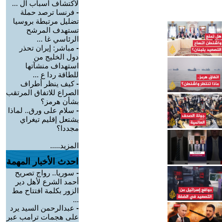
لاكتشاف أسباب ال ...
-
فرنسا ترصد حملة
تضليل مرتبطة بروسيا
تستهدف المرشح
الرئاسي غا ...
-
مباشر: إيران تحذر
دول الخليج من
استهداف منشآتها
للطاقة ردا ع ...
-
كيف ينظر أطراف
الصراع للاتفاق المرتقب
بشأن هرمز؟
-
سلام على ورق.. لماذا
يشتعل إقليم تيغراي
مجددا؟
المزيد.....
احدث الأخبار المهمة
-
سوريا.. رواج تصريح
أحمد الشرع لأهل دير
الزور بكلمة افتتاح مط
...
-
عبدالرحمن السيد يرد
على هجمات ترامب عبر