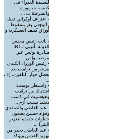
للسيدة العذراء في
كنيسة بنيويورك
والشرطة ت ...
-
اعتراف أوكراني ثقيل:
زالوجني يقر بسقوط
أوراق كييف العسكرية و
...
-
نائب رئيس مجلس
الدولة الليبي لـRT:
مبادرة بولس غير
مرضية وإس ...
-
رئيس الوزراء الكندي
يسخر من ترامب بعد
تعطل جهاز التلقين.. (ف
...
-
واشنطن بوست:
اشتباك بين ترامب
وهيغسيث في كامب
ديفيد بسبب أزم ...
-
عبد العاطي والصفدي
وفؤاد حسين يضعون
خطوات جديدة لتعزيز
الشرا ...
-
عبد العاطي يحذر من
تهويد القدس ويؤكد