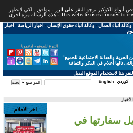
 أنواع الكوكيز نرجو النقر على الزر - موافق - لكي لاتظهر
This website uses cookies to ensure you ge
وكالة أنباء العمال
-
وكالة أنباء حقوق الإنسان
-
اخبار الرياضة
-
اخبار
لوم
التبرع للموقع - ادعمونا
حرية والعدالة الاجتماعية للجميع
"
تى نالها أعلام في الفكر والثقافة
قر هنا لاستخدام الموقع البديل
كوردي
English
أخبار
اخر الافلام
يل سفارتها في