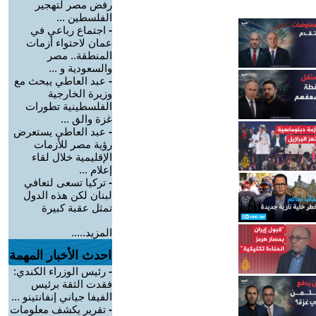
رفض مصر لتهجير
الفلسطين ...
-
اجتماع رباعي في
عمان لاحتواء أزمات
المنطقة.. مصر
والسعودية و ...
-
عبد العاطي يبحث مع
وزيرة الخارجية
الفلسطينية تطورات
غزة والق ...
-
عبد العاطي يستعرض
رؤية مصر للأزمات
الإقليمية خلال لقاء
إعلام ...
-
تركيا تسعى لتعافي
لبنان لكن هذه الدول
تمثل عقبة كبيرة
المزيد.....
احدث الأخبار المهمة
-
رئيس الوزراء الكندي:
فقدت الثقة برئيس
الفيفا جياني إنفانتينو ...
-
تقرير يكشف معلومات