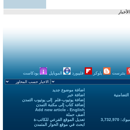
أخبار
بنترست
بلوكر
فليبورد
الموبايل
بودكاست
اضافة موضوع جديد
التضامنية
اضافة خبر
إضافة يوتيوب-فلم إلى يوتيوب التمدن
إضافة كتاب إلى مكتبة التمدن
Add new article - English
أضف حملة
3,732,97
تعديل الموقع الفرعي للكاتب-ة
ابحث في موقع الحوار المتمدن