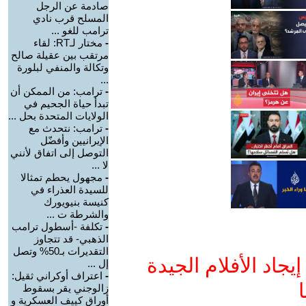
صادمة عن الرجل
المسلح قرب نادي
ترامب للغو ...
-
مختار لـRT: لقاء
مرتقب بين عقيلة صالح
وتكالة والمنفي لبلورة
...
-
ترامب: من الممكن أن
تبدأ حياة الجحيم في
الولايات المتحدة بحل ...
-
ترامب: نتحدث مع
الإيرانيين وأفضّل
التوصل إلى اتفاق لأنني
لا ...
-
مجهول يحطم تمثالا
للسيدة العذراء في
كنيسة بنيويورك
والشرطة ت ...
-
تكلفة -أسطول ترامب
الذهبي- قد تتجاوز
التقديرات بـ50% وتصل
جاد الأفلام الجيدة
إل ...
-
اعتراف أوكراني ثقيل:
ا
زالوجني يقر بسقوط
أوراق كييف العسكرية و