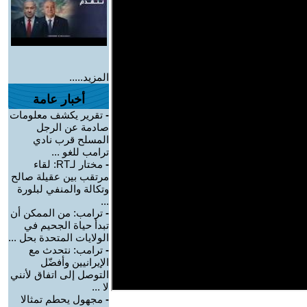
المزيد.....
أخبار عامة
-
تقرير يكشف معلومات
صادمة عن الرجل
المسلح قرب نادي
ترامب للغو ...
-
مختار لـRT: لقاء
مرتقب بين عقيلة صالح
وتكالة والمنفي لبلورة
...
-
ترامب: من الممكن أن
تبدأ حياة الجحيم في
الولايات المتحدة بحل ...
-
ترامب: نتحدث مع
الإيرانيين وأفضّل
التوصل إلى اتفاق لأنني
لا ...
-
مجهول يحطم تمثالا