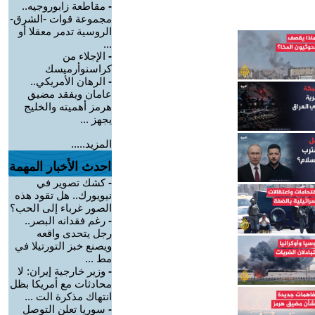
-
مقاطعة زابوروجيه..
مجموعة قوات -الشرق-
الروسية تدمر معقلا أو
...
-
الإجلاء من
كراسنوأرميسك
-
الرهان الأمريكي..
عامان ويفقد مضيق
هرمز أهميته والخليج
يجهز ...
المزيد.....
احدث الأخبار المهمة
-
كشك تصوير في
نيويورك.. هل تقود هذه
الصور غرباء إلى الحب؟
-
رغم فقدانه البصر..
رجل يتحدى واقعه
ويصنع خبز التورتيلا في
مط ...
-
وزير خارجية إيران: لا
محادثات مع أمريكا بظل
انتهاك مذكرة الت ...
-
سوريا تعلن التوصل