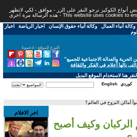
 أنواع الكوكيز نرجو النقر على الزر - موافق - لكي لاتظهر
This website uses cookies to ensure you ge
وكالة أنباء العمال
-
وكالة أنباء حقوق الإنسان
-
اخبار الرياضة
-
اخبار
لوم
التبرع للموقع - ادعمونا
حرية والعدالة الاجتماعية للجميع
"
تى نالها أعلام في الفكر والثقافة
قر هنا لاستخدام الموقع البديل
كوردي
English
أ أماكن النزوح في العالم؟
اخر الافلام
 الركبان وكيف أصبح