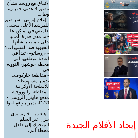
لاتفاق مع روسيا بشأن
مصير قاعدتي حميميم
وط ...
-
إعلام إيراني: نشر صور
للمرشد الأعلى مجتبى
خامنئي في أماكن عا ...
-
ما مدى قدرة ألمانيا
على حماية منشآتها
الحيوية ضد المسيرات؟
-
-روساتوم- تبدأ في
إعادة موظفيها إلى
محطة -بوشهر- النووية
في ...
-
مقاطعة خاركوف..
تدمير مستودعات
للأسلحة الأوكرانية
-
مقاطعة زابوروجيه..
مدفع هاوتزر الروسي -
D-30- يدمر مواقع لقوا
...
-
هنغاريا.. خنزير بري
ينزل عبر السلم
جاد الأفلام الجيدة
المتحرك إلى داخل
محطة الم ...
ا