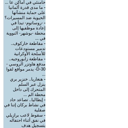
خامنئي في أماكن عا ...
-
ما مدى قدرة ألمانيا
على حماية منشآتها
الحيوية ضد المسيرات؟
-
-روساتوم- تبدأ في
إعادة موظفيها إلى
محطة -بوشهر- النووية
في ...
-
مقاطعة خاركوف..
تدمير مستودعات
للأسلحة الأوكرانية
-
مقاطعة زابوروجيه..
مدفع هاوتزر الروسي -
D-30- يدمر مواقع لقوا
...
-
هنغاريا.. خنزير بري
ينزل عبر السلم
المتحرك إلى داخل
محطة الم ...
-
إيطاليا.. تصاعد حاد
في نشاط بركان إتنا في
صقلية
-
سقوط لاعب برازيلي
في نفق أثناء احتفاله
بتسجيل هدف