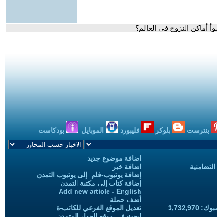
أ أماكن النزوح في العالم؟
بنترست
بلوكر
فليبورد
الموبايل
بودكاست
اضافة موضوع جديد
التضامنية
اضافة خبر
إضافة يوتيوب-فلم إلى يوتيوب التمدن
إضافة كتاب إلى مكتبة التمدن
Add new article - English
أضف حملة
3,732,97
تعديل الموقع الفرعي للكاتب-ة
ابحث في موقع الحوار المتمدن