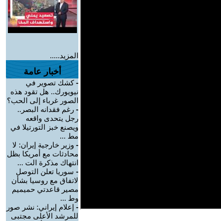
المزيد.....
أخبار عامة
-
كشك تصوير في
نيويورك.. هل تقود هذه
الصور غرباء إلى الحب؟
-
رغم فقدانه البصر..
رجل يتحدى واقعه
ويصنع خبز التورتيلا في
مط ...
-
وزير خارجية إيران: لا
محادثات مع أمريكا بظل
انتهاك مذكرة الت ...
-
سوريا تعلن التوصل
لاتفاق مع روسيا بشأن
مصير قاعدتي حميميم
وط ...
-
إعلام إيراني: نشر صور
للمرشد الأعلى مجتبى