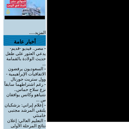
المزيد.....
أخبار عامة
-
مصر.. فيديو -قديم-
يدعي العثور على طفل
حديث الولادة بالقمامة
...
-
السعوديون يرفضون
الاتفاقيات الإبراهيمية -
وول ستريت جورنال
-
رغم اشتراطهما سابقاً
نزع سلاح حماس..
نتنياهو وكاتس يوافقان
س ...
-
إعلام إيراني: بزشكيان
يلتقي المرشد مجتبى
خامنئي
-
التعليم العالي: إعلان
نتائج المرحلة الأولى