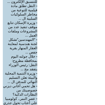
للتنسيق الإلكترون ...
-
النقل تطلق مادة
فيلمية للتوعية من
مخاطر السلوكيات
السلبية ال ...
-
وزيرة الإسكان تتابع
موقف تنفيذ عدد من
المشروعات وملفات
العمل ...
-
“المهندسين”تشكل
لجنة هندسية لمعاينة
العقار المنهار بقرية
جفص ...
-
خلال جولته اليوم
بمحافظة مطروح:
النقل: رئيس الوزراء
يتفقد مح ...
-
وزيرة التنمية المحلية
والبيئة تعلن التسليم
النهائي للمدفن ال ...
-
هل تحمي أغاني ديزني
خصوصيتك من
النظارات الذكية؟
-
عصر النمر.. كولومبيا
على أعتاب تحول جذري