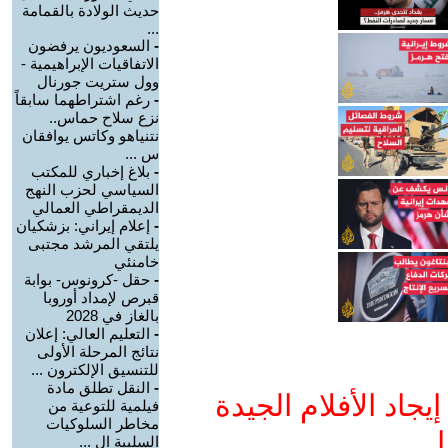
حديث الولادة بالقمامة
...
-
السعوديون يرفضون
الاتفاقيات الإبراهيمية -
وول ستريت جورنال
-
رغم اشتراطهما سابقاً
نزع سلاح حماس..
نتنياهو وكاتس يوافقان
س ...
-
بلاغ إخباري للمكتب
السياسي لحزب النهج
الديمقراطي العمالي
-
إعلام إيراني: بزشكيان
يلتقي المرشد مجتبى
خامنئي
-
حقل -كرونوس- بوابة
قبرص لإمداد أوروبا
بالغاز في 2028
-
التعليم العالي: إعلان
نتائج المرحلة الأولى
للتنسيق الإلكترون ...
-
النقل تطلق مادة
جاد الأفلام الجيدة
فيلمية للتوعية من
مخاطر السلوكيات
ا
السلبية ال ...