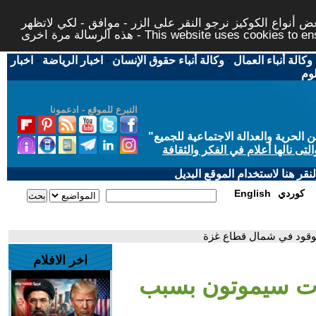
 أنواع الكوكيز نرجو النقر على الزر - موافق - لكي لاتظهر
This website uses cookies to ensure you ge
وكالة أنباء العمال
-
وكالة أنباء حقوق الإنسان
-
اخبار الرياضة
-
اخبار
لوم
التبرع للموقع - ادعمونا
حرية والعدالة الاجتماعية للجميع
"
تى نالها أعلام في الفكر والثقافة
قر هنا لاستخدام الموقع البديل
كوردي
English
لوقود في شمال قطاع غزة
اخر الافلام
ات سيموتون بسبب