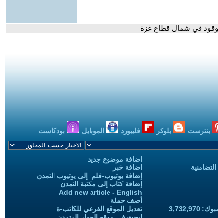
لوقود في شمال قطاع غزة
بنترست
بلوكر
فليبورد
الموبايل
بودكاست
اضافة موضوع جديد
التضامنية
اضافة خبر
إضافة يوتيوب-فلم إلى يوتيوب التمدن
إضافة كتاب إلى مكتبة التمدن
Add new article - English
أضف حملة
3,732,97
تعديل الموقع الفرعي للكاتب-ة
ابحث في موقع الحوار المتمدن