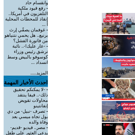
وانقسام حاد
-
رفع قيود ملكية
التلفزيون في أمريكا..
إنقاذ للمحطات المحلية
أ ...
-
غوفمان يصفّي إرث
برنيع.. هل يحمي نتنياهو
من فاتورة الفشل؟
-
-عار عليك!-.. نائبة
ترشق رئيس وزراء
كوسوفو بالبيض وسط
انسداد ...
المزيد.....
احدث الأخبار المهمة
-
-لا يمكنكم تحقيق
ذلك-.. فيفا ينتقد
محاولات تقويض
إنفانتينو
-
تصرف -نبيل- من دي
بول تجاه ميسي بعد
وفاة والده
-
مصر.. فيديو -قديم-
يدعي العثور على طفل