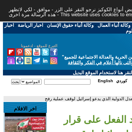
 أنواع الكوكيز نرجو النقر على الزر - موافق - لكي لاتظهر
This website uses cookies to ensure you ge
وكالة أنباء العمال
-
وكالة أنباء حقوق الإنسان
-
اخبار الرياضة
-
اخبار
لوم
التبرع للموقع - ادعمونا
حرية والعدالة الاجتماعية للجميع
"
تى نالها أعلام في الفكر والثقافة
قر هنا لاستخدام الموقع البديل
كوردي
English
دل الدولية الذي يدعو إسرائيل لوقف عملية رفح
اخر الافلام
 الفعل على قرار