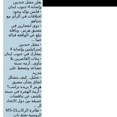
يعلن مقتل جنديين
وإصابة 4 جنوب لبنان
-
فانس يؤكد وجود
اختلافات في الرأي مع
نتنياهو
-
دوي انفجارين في
مضيق هرمز.. وناقلة
تبلغ عن الواقعة قبالة
عما ...
-
مقتل جنديين
إسرائيليين وإصابة 4
بمعارك في جنوب لبنان
-
مئات القاصرين بلا
مأوى.. أزمة سبتة
تتصاعد وتضغط على
مدريد
-
تحليل.. كيف يتشكل
اتفاق بشأن مضيق
هرمز لا يريده ترامب؟
-
أزمة الهجرة في سبتة
تكشف عن تناقضات
عميقة بين دول الاتحاد
ال ...
-
طائرة الركابMS-21
الروسية تفتح باب