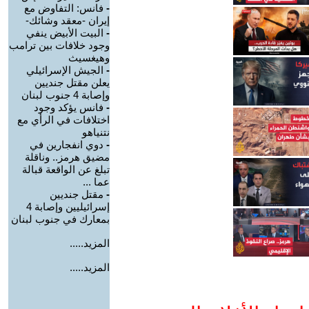
-
فانس: التفاوض مع
إيران -معقد وشائك-
-
البيت الأبيض ينفي
وجود خلافات بين ترامب
وهيغسيث
-
الجيش الإسرائيلي
يعلن مقتل جنديين
وإصابة 4 جنوب لبنان
-
فانس يؤكد وجود
اختلافات في الرأي مع
نتنياهو
-
دوي انفجارين في
مضيق هرمز.. وناقلة
تبلغ عن الواقعة قبالة
عما ...
-
مقتل جنديين
إسرائيليين وإصابة 4
بمعارك في جنوب لبنان
المزيد.....
المزيد.....