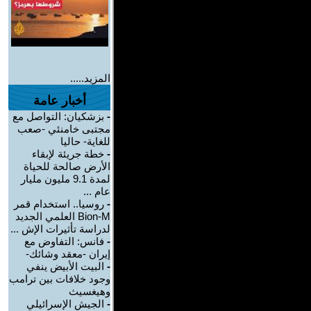
المزيد.....
أخبار عامة
-
بزشكيان: التواصل مع
مجتبى خامنئي -صعب
للغاية- حاليا
-
خطة جريئة لإبقاء
الأرض صالحة للحياة
لمدة 9.1 مليون مليار
عام ...
-
روسيا.. استخدام قمر
Bion-M العلمي الجديد
لدراسة تأثيرات الإش ...
-
فانس: التفاوض مع
إيران -معقد وشائك-
-
البيت الأبيض ينفي
وجود خلافات بين ترامب
وهيغسيث
-
الجيش الإسرائيلي