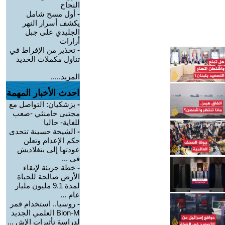
النجاح
-
أول مسح شامل
يكشف أسرار النهر
الجليدي على جبل
أرارات
-
تحذير من الإفراط في
تناول مكملات الحديد
المزيد.....
احدث الأخبار المهمة
-
بزشكيان: التواصل مع
مجتبى خامنئي -صعب
للغاية- حاليا
-
الشيخة حسينة تتحدى
حكم الإعدام وتعلن
عودتها إلى بنغلاديش
في ...
-
خطة جريئة لإبقاء
الأرض صالحة للحياة
لمدة 9.1 مليون مليار
عام ...
-
روسيا.. استخدام قمر
Bion-M العلمي الجديد
لدراسة تأثيرات الإش ...