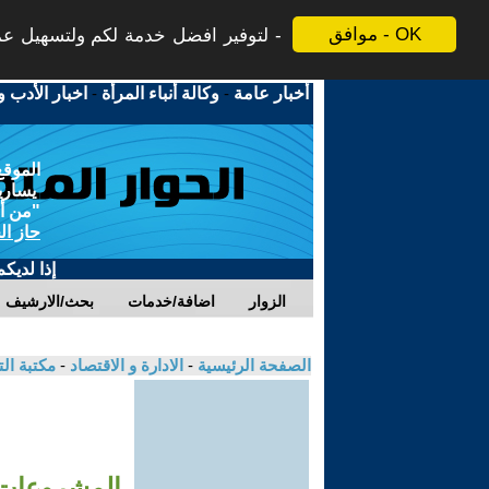
موافق - OK
لتوفير افضل خدمة لكم ولتسهيل عملي
أخبار عامة
-
وكالة أنباء المرأة
-
اخبار الأدب و
الموقع
يسارية
"من أج
حاز ال
إذا لديك
الزوار
اضافة/خدمات
بحث/الارشيف
الصفحة الرئيسية
-
الادارة و الاقتصاد
-
مكتبة ال
المشروعات ا