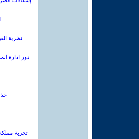
إشكالات الضري
ا
نظرية الق
دور ادارة ال
جذو
تجربة مملكة 