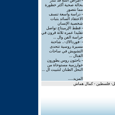
-
أمراض اللثة قد تنذر
بحالة صحية أكثر خطورة
مما نتصور
-
دراسة واسعة تنسف
الاعتقاد السائد بثبات
شخصية الإنسان
-
قطط الإرميتاج تواصل
تقليدا عمره ثلاثة قرون في
حراسة الفن وال ...
-
-فوردالاك-.. شاحنة
مسيرة روسية تتحدى
التشويش في ساحات
القتال ...
-
باحثون روس يطورون
خوارزمية مستوحاة من
النحل الطنان لتثبيت ال ...
المزيد.....
غيل- فلسطين - كمال هماش