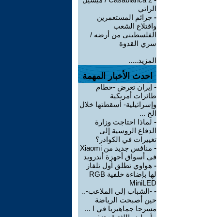
الرائي
-
جرائم المستعمرين
واقتلاع الشعب
الفلسطيني من أرضه /
سري القدوة
المزيد.....
احدث الأخبار المهمة
-
إيران تعرض -حطام
طائرات أمريكية
وإسرائيلية- أسقطتها خلال
الح ...
-
لماذا احتاجت وزارة
الدفاع الروسية إلى
تغييرات في الكوادر؟
-
منافس جديد من Xiaomi
في أسواق أجهزة أندرويد
-
هواوي تطلق أول تلفاز
لها بإضاءة خلفية RGB
MiniLED
-
-الشباب إلى الملاعب-..
حين أصبحت الرياضة
مسرحا جماهيريا في ا ...