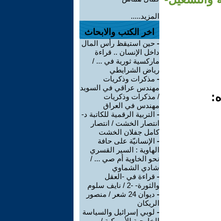
المزيد.....
اخر الكتب والابحاث
-
حين استيقظ رأس المال
داخل الإنسان .. قراءة
ماركسية ثورية في ... /
رياض الشرايطي
-
مذكرات وذكريات
مهندس عراقي في السويد
ه:
/ مذكرات وذكريات
مهندس في العراق
-
التربية الرقمية للكاتبة د-
انتصار الخشت / انتصار
كامل جفلان الخشت
-
الإنسانيّة على حافة
الهاوية : السير القسري
نحو الخاوية أم صي ... /
شادي الشماوي
-
قراءة في -العقل
والثورة- -2 / نايف سلوم
-
ديوان 24 شعر / منصور
الريكان
-
لوبي إسرائيل والسياسة
الخارجية الأميركية /