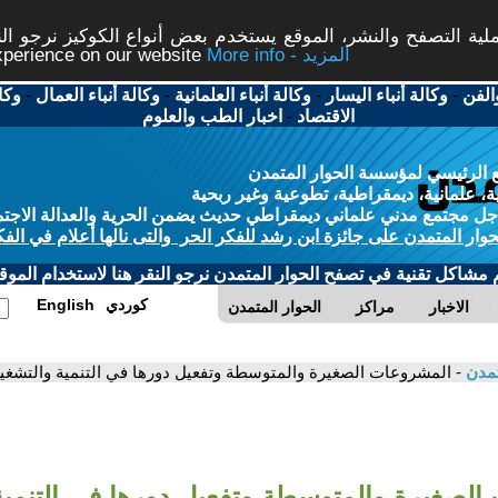
ة التصفح والنشر، الموقع يستخدم بعض أنواع الكوكيز نرجو النق
More info - المزيد
experience on our website
الفن
-
وكالة أنباء اليسار
-
وكالة أنباء العلمانية
-
وكالة أنباء العمال
-
وكا
الاقتصاد
-
اخبار الطب والعلوم
 الرئيسي لمؤسسة الحوار المتمدن
، علمانية، ديمقراطية، تطوعية وغير ربحية
ل مجتمع مدني علماني ديمقراطي حديث يضمن الحرية والعدالة الاجتم
حوار المتمدن على جائزة ابن رشد للفكر الحر والتى نالها أعلام في الفك
م مشاكل تقنية في تصفح الحوار المتمدن نرجو النقر هنا لاستخدام الموقع
كوردي
English
الاخبار
مراكز
الحوار المتمدن
تمدن
- المشروعات الصغيرة والمتوسطة وتفعيل دورها في التنمية والتش
لصغيرة والمتوسطة وتفعيل دورها في التنمية