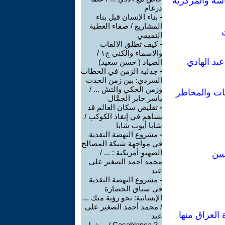
اسة والمركزية
درغام
-
بناء الإنسان قبل بناء
المشاريع / صفاء العطية
التميمي
-
كيف تطلق الالقاب
والاسماء والكنى ج١ /
بد الهادي
الصياد ‏( حسن سعيد‏)
-
جدلية الزمن في الخطاب
السردي: بين زمن الحدث
وزمن الحكي والتش ... /
مات والمخاطر
ياسر جابر الجمَّال
-
تقليص سكان العالم قد
يساهم في إنقاذ الكوكب /
شابا أيوب شابا
-
مشروع النهضة النقدية
في مواجهة شبكة المصالح
الصهيو-أمريكية : ... /
يين
محمد أحمد الصغير على
عيد
-
مشروع النهضة النقدية
في سياق الحضارة
الإنسانية: نحو رؤية متك ...
/ محمد أحمد الصغير على
العراق منها
عيد
-
Casablanca 2 / ميشيل