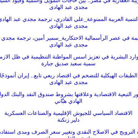
بة العقارية في مصر.. بين حاجات التمويل والتنمية وقيود السي
مجدى عبد الهادى
لتنمية العربية الممنوعة_علي القادري، ترجمة مجدي عبد الهادي
مجدى عبد الهادى
يمة في عصر الرأسمالية الاحتكارية_سمير أمين، ترجمة مجدي ع
مجدى عبد الهادى
موارد البشرية في تعزيز اسس المواطنة التنظيمية في ظل الاز
سمية سعيد صديق جبارة
الطبقات الهيكلية للتضخم في اقتصاد ريعي تابع.. إيران أنموذجًا
مجدى عبد الهادى
ر التبعية الاقتصادية وعلاقتها بشروط صندوق النقد والبنك الدول
الهادي هبَّاني
الاقتصاد السياسي للجيوش الإقليمية والصناعات العسكرية
دلير زنكنة
النرويج في الاصلاح النقدي وتغيير سعر الصرف ومدى استفادة 