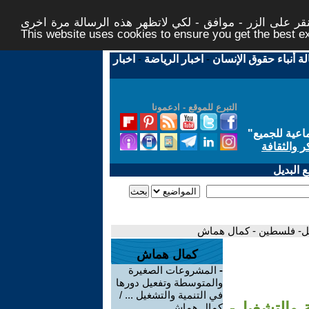
ر على الزر - موافق - لكي لاتظهر هذه الرسالة مرة اخرى -
This website uses cookies to ensure you get the best 
لة أنباء حقوق الإنسان
-
اخبار الرياضة
-
اخبار
التبرع للموقع - ادعمونا
اعية للجميع
"
ر والثقافة
 البديل
غيل- فلسطين - كمال هماش
كمال هماش
-
المشروعات الصغيرة
والمتوسطة وتفعيل دورها
في التنمية والتشغيل ... /
 والتشغيل-
كمال هماش