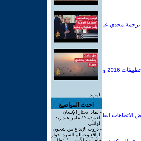
، ترجمة مجدي عب
الإشكالات التكوينية في برامج صندوق النقد المصرية.. قراءة اقتصادية كلية في تطبيقات 2016 و
المزيد.....
احدث المواضيع
-
لماذا يختار الإنسان
 الاتجاهات العا
العبودية؟ / عامر عبد زيد
الوائلي
-
دروب الإبداع بين شجون
الواقع وعوالم السرد: حوار
خاص مع الأدي ... / عطا