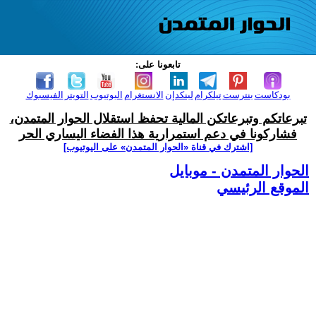
تابعونا على:
بودكاست
بنترست
تيلكرام
لينكدإن
الانستغرام
اليوتيوب
التويتر
الفيسبوك
تبرعاتكم وتبرعاتكن المالية تحفظ استقلال الحوار المتمدن،
فشاركونا في دعم استمرارية هذا الفضاء اليساري الحر
[اشترك في قناة ‫«الحوار المتمدن» على اليوتيوب]
الحوار المتمدن - موبايل
الموقع الرئيسي