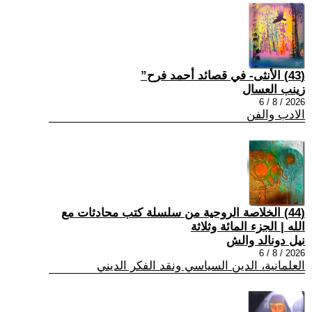
(43) الأنثى- في قصائد أحمد فرح”
زينب العسال
2026 / 8 / 6
الادب والفن
(44) الخلاصة الروحية من سلسلة كتب محادثات مع
الله | الجزء المائة وثلاثة
نيل دونالد والش
2026 / 8 / 6
العلمانية، الدين السياسي ونقد الفكر الديني