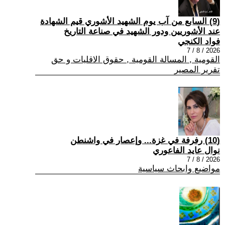
(9) السابع من آب يوم الشهيد الأشوري قيم الشهادة
عند الأشوريين ودور الشهيد في صناعة التاريخ
فواد الكنجي
2026 / 8 / 7
القومية , المسالة القومية , حقوق الاقليات و حق
تقرير المصير
(10) رفرفة في غزة... وإعصار في واشنطن
نوال عايد الفاعوري
2026 / 8 / 7
مواضيع وابحاث سياسية