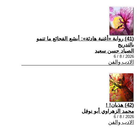
(41) رواية «أغنية هادئة»: أبشع الفجائع ما تنمو
بالتدريج
الصياد حسن سعيد
2026 / 8 / 6
الادب والفن
(42) هذيان! !
محمد الزهراوي أبو نوفل
2026 / 8 / 6
الادب والفن