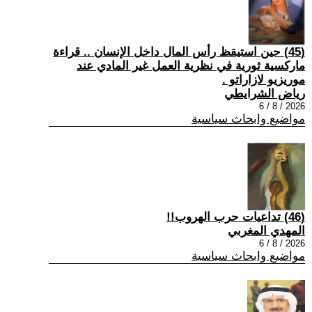
(45) حين استيقظ رأس المال داخل الإنسان .. قراءة
ماركسية ثورية في نظرية العمل غير المادي عند
موريزيو لازاراتو .
رياض الشرايطي
2026 / 8 / 6
مواضيع وابحاث سياسية
(46) تداعيات حرب الهروب!!
المهدي المغربي
2026 / 8 / 6
مواضيع وابحاث سياسية