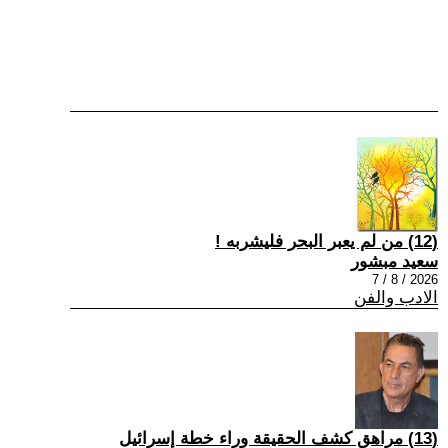
(12) من لم يعبر البحر فليشربه !
سعيد مبشور
2026 / 8 / 7
الادب والفن
(13) مراهق كشف الحقيقة وراء خطة إسرائيل