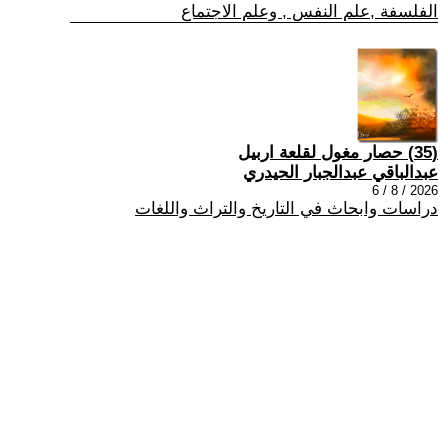
الفلسفة ,علم النفس , وعلم الاجتماع
(35) حصار مغول لقلعة اربيل
عبدالباقي عبدالجبار الحيدري
2026 / 8 / 6
دراسات وابحاث في التاريخ والتراث واللغات