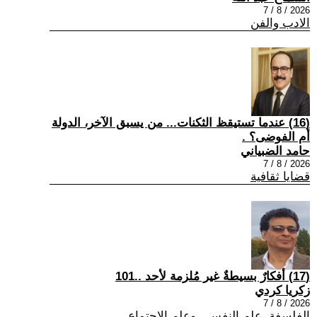
2026 / 8 / 7
الادب والفن
(16) عندما تستيقظ الثكنات... من يسبق الآخر، الدولة
أم الفوضى؟ .
حامد الضبياني
2026 / 8 / 7
قضايا ثقافية
(17) أفكارٌ بسيطةٌ غير مُلزمة لأحد ..101
زكريا كردي
2026 / 8 / 7
الفلسفة ,علم النفس , وعلم الاجتماع