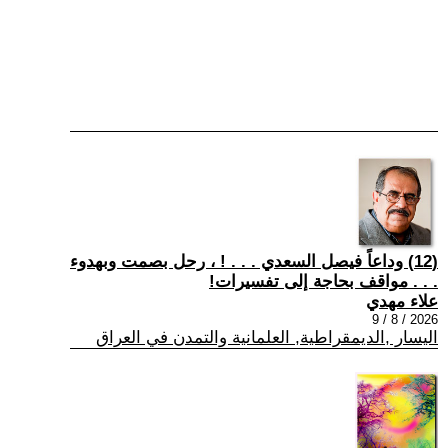
(12) وداعاً فيصل السعدي . . . ! ، رحل بصمت وبهدوء
. . . مواقف بحاجة إلى تفسيرات!
علاء مهدي
2026 / 8 / 9
اليسار ,الديمقراطية, العلمانية والتمدن في العراق