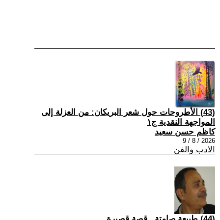
(43) الأطروحات حول شعر البريكان: من العزلة إلى
المواجهة النقدية ج١
كاظم حسن سعيد
2026 / 8 / 9
الادب والفن
(44) طبيعة صامتة...قصة قصيرة