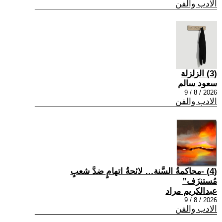
الادب والفن
(3) الزلزلة
سعود سالم
2026 / 8 / 9
الادب والفن
(4) -محاكمةُ السَّنة… لائحةُ اتهامٍ ضدَّ شعبٍ
مُستنزَف”
عبدالكريم مراد
2026 / 8 / 9
الادب والفن