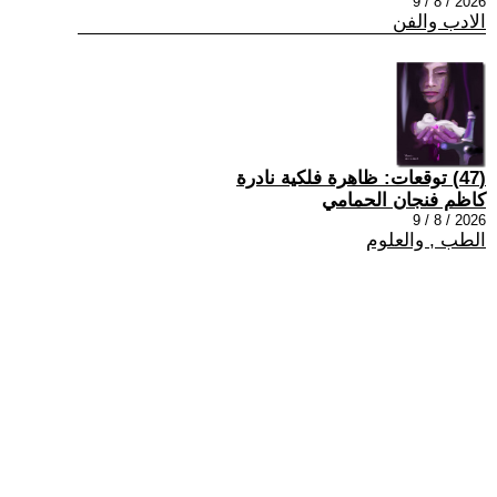
2026 / 8 / 9
الادب والفن
(47) توقعات: ظاهرة فلكية نادرة
كاظم فنجان الحمامي
2026 / 8 / 9
الطب , والعلوم