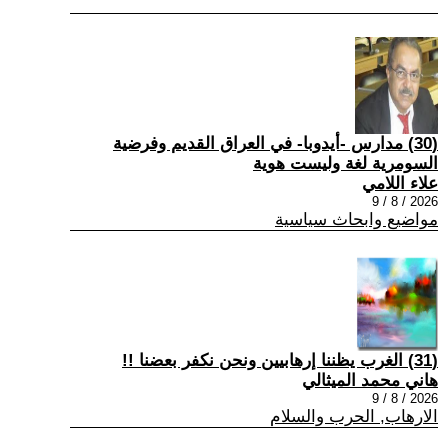
(30) مدارس -أيدوبا- في العراق القديم وفرضية
السومرية لغة وليست هوية
علاء اللامي
2026 / 8 / 9
مواضيع وابحاث سياسية
(31) الغرب يظننا إرهابيين ونحن نكفر بعضنا !!
هاني محمد الميثالي
2026 / 8 / 9
الارهاب, الحرب والسلام