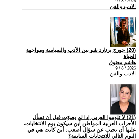
2026 / 8 / 9
الادب والفن
(20) جورج برنارد شو بين الأدب والسياسة ومواجهة
الحياة
هاشم معتوق
2026 / 8 / 9
الادب والفن
(21) لا تلوموا العربي إذا لم يصوّت قبل أن تسأل
الأحزاب العربية المواطن أين سيكون يوم الانتخابات،
عليها أن تجيب عن سؤال أصعب: أين كانت هي في
اليوم التالي للانتخابات السابقة؟