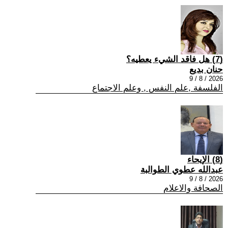
(7) هل فاقد الشيء يعطيه؟
حنان بديع
2026 / 8 / 9
الفلسفة ,علم النفس , وعلم الاجتماع
(8) الإيحاء
عبدالله عطوي الطوالبة
2026 / 8 / 9
الصحافة والاعلام