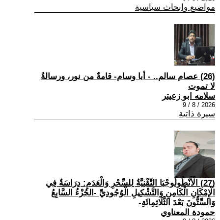
مواضيع وابحاث سياسية
(26) عصام سالم.. - أبا وسام- قامةٌ من نور، ورسالةٌ
لا تموت
سلامه ابو زعيتر
2026 / 8 / 9
سيرة ذاتية
(27) الْأَنْطُولُوجْيَا التِّقْنِيَّةُ لِلسِّحْرِ وَالْعَدَمِ: دِرَاسَةٌ فِي
الْإِمْكَانِ الْكَامِنِ وَالتَّشْكِيلِ الْوُجُودِيِّ -الجُزْءُ السَّابِعُ
وَالسِّتُّونَ بَعْدَ الثَّلَاثِمِائَةِ-
حمودة المعناوي