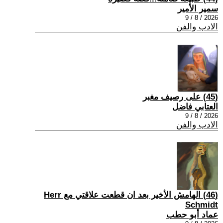
سمير الأمير
2026 / 8 / 9
الادب والفن
(45) على رصيف مغبر
العتابي فاضل
2026 / 8 / 9
الادب والفن
(46) الهامش الأخير بعد ان قطعت علاقتي مع Herr
Schmidt
عماد أبو حطب