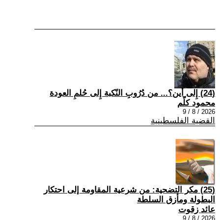
(24) إِلى أين؟... من دُرُوبِ النّكبة إِلى حُلمِ العودة
محمود كلّم
2026 / 8 / 9
القضية الفلسطينية
(25) مكر التضحية: من شرعية المقاومة إلى احتكار
البطولة ومأزق السلطة
عائد زقوت
2026 / 8 / 9