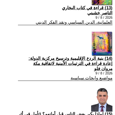
(13) قراءة في كتاب البخاري
الناصر خشيني
2026 / 8 / 9
العلمانية، الدين السياسي ونقد الفكر الديني
(14) بنية الردع الإقليمية وترسيخ مركزية الدولة:
إعادة قراءة في الترتيبات الأمنية لاتفاقية مكة
مروان فلو
2026 / 8 / 9
مواضيع وابحاث سياسية
(15) لماذا يكبر بعض الناس قبل أوانهم؟ (تأمل في أثر