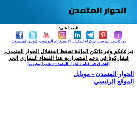
تابعونا على:
بودكاست
بنترست
تيلكرام
لينكدإن
الانستغرام
اليوتيوب
التويتر
الفيسبوك
تبرعاتكم وتبرعاتكن المالية تحفظ استقلال الحوار المتمدن،
فشاركونا في دعم استمرارية هذا الفضاء اليساري الحر
[اشترك في قناة ‫«الحوار المتمدن» على اليوتيوب]
الحوار المتمدن - موبايل
الموقع الرئيسي