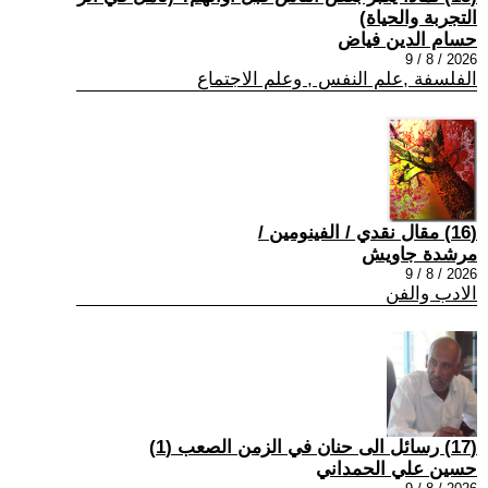
التجربة والحياة)
حسام الدين فياض
2026 / 8 / 9
الفلسفة ,علم النفس , وعلم الاجتماع
(16) مقال نقدي / الفينومين /
مرشدة جاويش
2026 / 8 / 9
الادب والفن
(17) رسائل الى حنان في الزمن الصعب (1)
حسين علي الحمداني