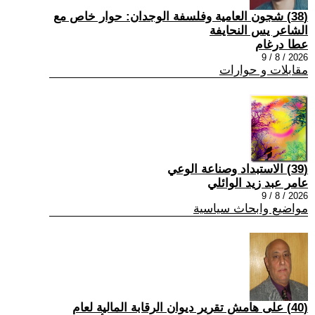
(38) شجون العامية وفلسفة الوجدان: حوار خاص مع
الشاعر يس النحايفة
عطا درغام
2026 / 8 / 9
مقابلات و حوارات
(39) الاستبداد وصناعة الوعي
عامر عبد زيد الوائلي
2026 / 8 / 9
مواضيع وابحاث سياسية
(40) على هامش تقرير ديوان الرقابة المالية لعام