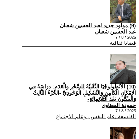
(9) مولود جديد لعبد الحسين شعبان
عبد الحسين شعبان
2026 / 8 / 7
قضايا ثقافية
(10) الْأَنْطُولُوجْيَا التِّقْنِيَّةُ لِلسِّحْرِ وَالْعَدَمِ: دِرَاسَةٌ فِي
الْإِمْكَانِ الْكَامِنِ وَالتَّشْكِيلِ الْوُجُودِيِّ -الجُزْءُ الثَّالِثُ
وَالسِّتُّونَ بَعْدَ الثَّلَاثِمِائَةِ-
حمودة المعناوي
2026 / 8 / 7
الفلسفة ,علم النفس , وعلم الاجتماع