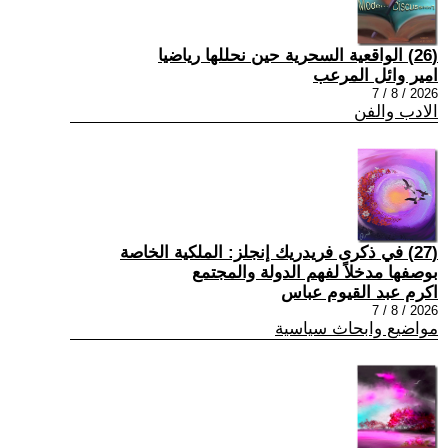
(26) الواقعية السحرية حين نحللها رياضيا
امير وائل المرعب
2026 / 8 / 7
الادب والفن
(27) في ذكرى فريدريك إنجلز: الملكية الخاصة
بوصفها مدخلاً لفهم الدولة والمجتمع
اكرم عبد القيوم عباس
2026 / 8 / 7
مواضيع وابحاث سياسية