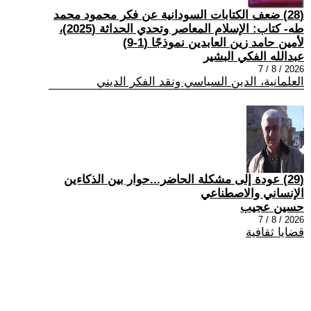
(28) ضعف الكتابات السودانية عن فكر محمود محمد
طه- كتاب: الإسلام المعاصر وتحدي الحداثة (2025)،
لأمين حامد زين العابدين نموذجًا (1-9)
عبدالله الفكي البشير
2026 / 8 / 7
العلمانية، الدين السياسي ونقد الفكر الديني
(29) عودة إلى مشكلة الحاضر...حوار بين الذكاءين
الإنساني والاصطناعي
حسين عجيب
2026 / 8 / 7
قضايا ثقافية