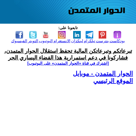
تابعونا على:
بودكاست
بنترست
تيلكرام
لينكدإن
الانستغرام
اليوتيوب
التويتر
الفيسبوك
تبرعاتكم وتبرعاتكن المالية تحفظ استقلال الحوار المتمدن،
فشاركونا في دعم استمرارية هذا الفضاء اليساري الحر
[اشترك في قناة ‫«الحوار المتمدن» على اليوتيوب]
الحوار المتمدن - موبايل
الموقع الرئيسي