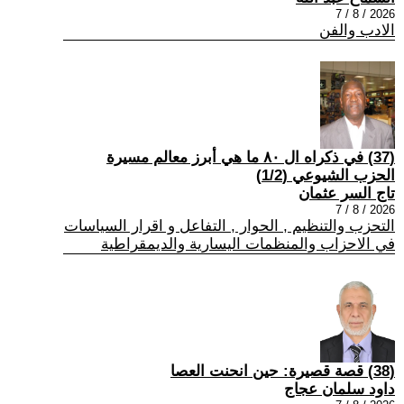
2026 / 8 / 7
الادب والفن
(37) في ذكراه ال ٨٠ ما هي أبرز معالم مسيرة
الحزب الشيوعي (1/2)
تاج السر عثمان
2026 / 8 / 7
التحزب والتنظيم , الحوار , التفاعل و اقرار السياسات
في الاحزاب والمنظمات اليسارية والديمقراطية
(38) قصة قصيرة: حين انحنت العصا
داود سلمان عجاج