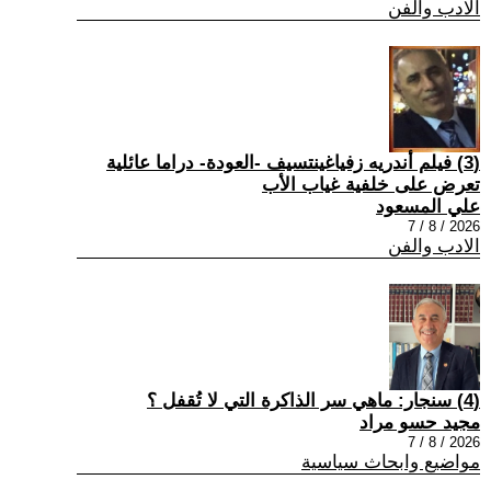
الادب والفن
(3) فيلم أندريه زفياغينتسيف -العودة- دراما عائلية
تعرض على خلفية غياب الأب
علي المسعود
2026 / 8 / 7
الادب والفن
(4) سنجار: ماهي سر الذاكرة التي لا تُقفل ؟
مجيد حسو مراد
2026 / 8 / 7
مواضيع وابحاث سياسية