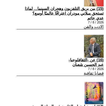
(15) بين بريق التلفزيون وهجران السينما... لماذا
تستحق ميلاني مودران اعترافًا عالميًا أوسع؟
عدي حاتم
2026 / 8 / 7
الادب والفن
(16) عن -الثقافلوجيا-
عبد الحسين شعبان
2026 / 8 / 7
قضايا ثقافية