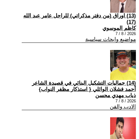
(13) اوراق (من دفتر مذكراتي) للراحل عامر عبد الله
(17)
كاظم الموسوي
2026 / 8 / 7
مواضيع وابحاث سياسية
(14) جماليات التشكيل البنائي في قصيدة الشاعر
أحمد فشلان الوائلي { استذكار مظفر النواب}
ذياب مهدي محسن
2026 / 8 / 7
الادب والفن