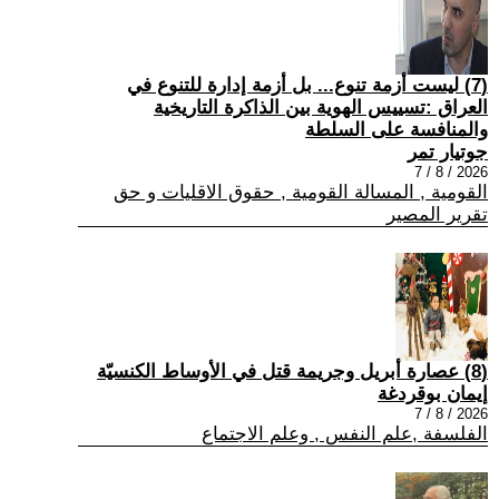
(7) ليست أزمة تنوع... بل أزمة إدارة للتنوع في
العراق :تسييس الهوية بين الذاكرة التاريخية
والمنافسة على السلطة
جوتيار تمر
2026 / 8 / 7
القومية , المسالة القومية , حقوق الاقليات و حق
تقرير المصير
(8) عصارة أبريل وجريمة قتل في الأوساط الكنسيّة
إيمان بوقردغة
2026 / 8 / 7
الفلسفة ,علم النفس , وعلم الاجتماع