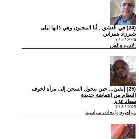
(24) في العشق , أنا المجنون وهي ذاتها ليلى
شيرزاد همزاني
2026 / 8 / 7
الادب والفن
(25) إيفين... حين يتحول السجن إلى مرآة لخوف
النظام من انتفاضة جديدة
سعاد عزيز
2026 / 8 / 7
مواضيع وابحاث سياسية