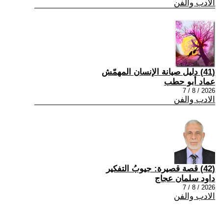
الادب والفن
(41) دليل صيانة الإنسان المهمّش
عماد أبو حطب
2026 / 8 / 7
الادب والفن
(42) قصة قصيرة: جيوبُ التفكير
داود سلمان عجاج
2026 / 8 / 7
الادب والفن