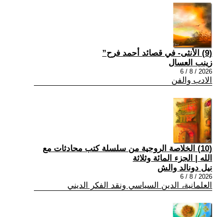
(9) الأنثى- في قصائد أحمد فرح”
زينب العسال
2026 / 8 / 6
الادب والفن
(10) الخلاصة الروحية من سلسلة كتب محادثات مع
الله | الجزء المائة وثلاثة
نيل دونالد والش
2026 / 8 / 6
العلمانية، الدين السياسي ونقد الفكر الديني