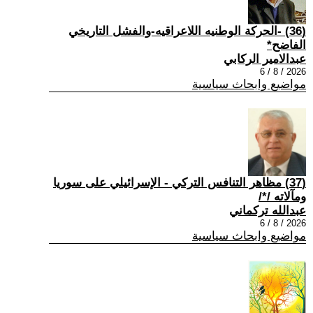
(36) -الحركة الوطنيه اللاعراقيه-والفشل التاريخي
الفاضح*
عبدالامير الركابي
2026 / 8 / 6
مواضيع وابحاث سياسية
(37) مظاهر التنافس التركي - الإسرائيلي على سوريا
ومآلاته /*/
عبدالله تركماني
2026 / 8 / 6
مواضيع وابحاث سياسية