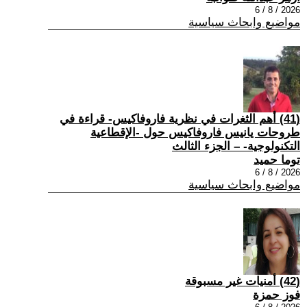
2026 / 8 / 6
مواضيع وابحاث سياسية
(41) أهم الثغرات في نظرية فاروفاكيس- قراءة في
طروحات يانيس فاروفاكيس حول -الإقطاعية
التكنولوجية- – الجزء الثالث
توما حميد
2026 / 8 / 6
مواضيع وابحاث سياسية
(42) أمنيات غير مسبوقة
فوز حمزة