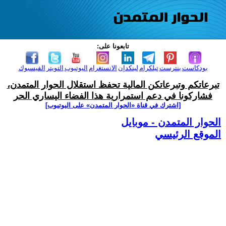
تابعونا على:
بودكاست
بنترست
تيلكرام
لينكدإن
الانستغرام
اليوتيوب
التويتر
الفيسبوك
تبرعاتكم وتبرعاتكن المالية تحفظ استقلال الحوار المتمدن،
فشاركونا في دعم استمرارية هذا الفضاء اليساري الحر
[اشترك في قناة ‫«الحوار المتمدن» على اليوتيوب]
الحوار المتمدن - موبايل
الموقع الرئيسي