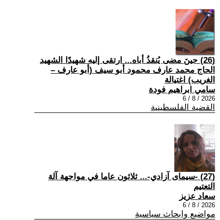
(26) حينَ مضى يُنقذُ أباه... ارتقى إليه شهيدًا الشهيد
الحاج محمد عارف محمود أبو سيف (أبو عارف –
الغريب) اغتيالة
سامي ابراهيم فودة
2026 / 8 / 6
القضية الفلسطينية
(27) -سيمای آزادي-... ثلاثون عاما في مواجهة آلة
التعتيم
سعاد عزيز
2026 / 8 / 6
مواضيع وابحاث سياسية