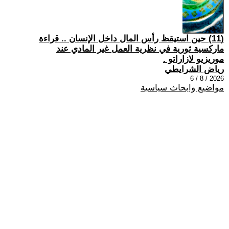
(11) حين استيقظ رأس المال داخل الإنسان .. قراءة
ماركسية ثورية في نظرية العمل غير المادي عند
موريزيو لازاراتو .
رياض الشرايطي
2026 / 8 / 6
مواضيع وابحاث سياسية