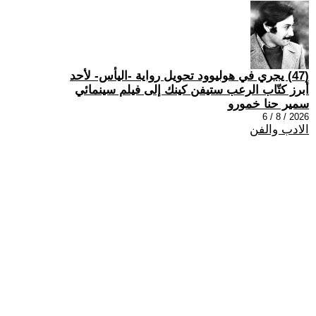
(47) يجري في هوليوود تحويل رواية -اليأس- لأحد
أبرز كتّاب الرعب ستيفن كينك إلى فيلم سينمائي
سمير حنا خمورو
2026 / 8 / 6
الادب والفن