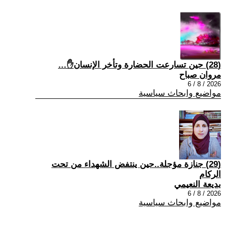
(28) حين تسارعت الحضارة وتأخر الإنسان✋…
مروان صباح
2026 / 8 / 6
مواضيع وابحاث سياسية
(29) جنازة مؤجلة..حين ينتفض الشهداء من تحت
الركام
بديعة النعيمي
2026 / 8 / 6
مواضيع وابحاث سياسية