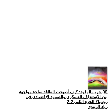
(6) حرب الوقود: كيف أصبحت الطاقة ساحة مواجهة
بين الإستنزاف العسكري والصمود الإقتصادي في
روسيا؟ الجزء الثاني 2-2
زياد الزبيدي