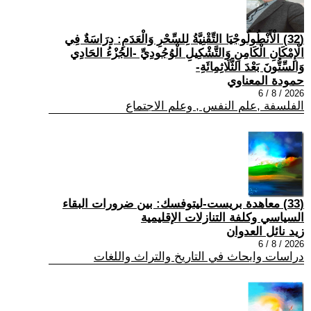
(32) الْأَنْطُولُوجْيَا التِّقْنِيَّةُ لِلسِّحْرِ وَالْعَدَمِ: دِرَاسَةٌ فِي
الْإِمْكَانِ الْكَامِنِ وَالتَّشْكِيلِ الْوُجُودِيِّ -الجُزْءُ الحَادِي
وَالسِّتُّونَ بَعْدَ الثَّلَاثِمِائَةِ-
حمودة المعناوي
2026 / 8 / 6
الفلسفة ,علم النفس , وعلم الاجتماع
(33) معاهدة بريست-ليتوفسك: بين ضرورات البقاء
السياسي وكلفة التنازلات الإقليمية
زيد نائل العدوان
2026 / 8 / 6
دراسات وابحاث في التاريخ والتراث واللغات