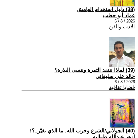
(38) دليل استخدام الهامش
عماد أبو حطب
2026 / 8 / 6
الادب والفن
(39) لماذا ننتقد الثمرة وننسى البذرة؟
خالد علي سليفاني
2026 / 8 / 6
قضايا ثقافية
(40) الجولاني/الشرع وحزب الله: ما الذي تغيّر..؟!
ازهر عبدالله طوالبه