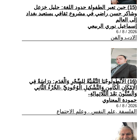
(15) حين تعبر الطفولة حدود اللغة: جليل خزعل
وشاكر حسن راضي في مشروع ثقافي يستعيد بغداد
إلى العالم
إسماعيل نوري الربيعي
2026 / 8 / 6
الادب والفن
(16) الْأَنْطُولُوجْيَا التِّقْنِيَّةُ لِلسِّحْرِ وَالْعَدَمِ: دِرَاسَةٌ فِي
الْإِمْكَانِ الْكَامِنِ وَالتَّشْكِيلِ الْوُجُودِيِّ -الجُزْءُ الثَّانِي
وَالسِّتُّونَ بَعْدَ الثَّلَاثِمِائَةِ-
حمودة المعناوي
2026 / 8 / 6
الفلسفة ,علم النفس , وعلم الاجتماع