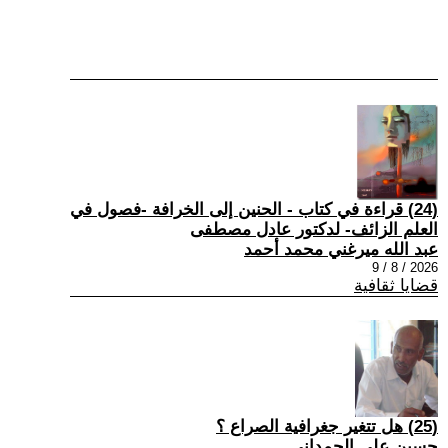
(24) قراءة في كتاب - الحنين إلى الخرافة -فصول في
العلم الزائف- لدكتور عادل مصطفى
عبد الله ميرغني محمد أحمد
2026 / 8 / 9
قضايا ثقافية
(25) هل تتغير جغرافية الصراع ؟
حسين علي الحمداني