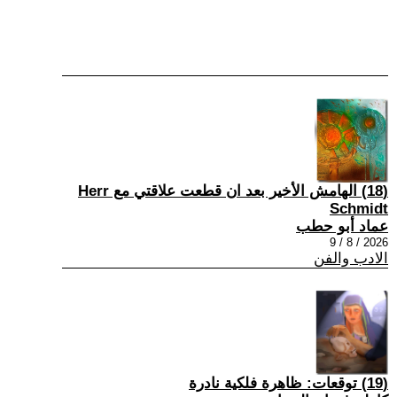
(18) الهامش الأخير بعد ان قطعت علاقتي مع Herr
Schmidt
عماد أبو حطب
2026 / 8 / 9
الادب والفن
(19) توقعات: ظاهرة فلكية نادرة