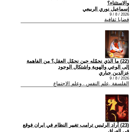
والاستثناء؟
إسماعيل نوري الربيعي
2026 / 8 / 9
قضايا ثقافية
(22) ما الذي نحمّله حين نحمّل العقل؟ من الفاهمة
إلى الوعي والهوية واشتكال الوجود
عزالدين جباري
2026 / 8 / 9
الفلسفة ,علم النفس , وعلم الاجتماع
(23) أراد الرئيس ترامب تغيير النظام في ايران فوقع
في العراق