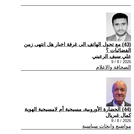
(43) مع تحول الهاتف الى غرفة اخبار هل انتهى زمن
الفضائيات ؟
علي سيف الرعيني
2026 / 8 / 9
الصحافة والاعلام
(44) الحضارة الأوروبية، مسيحية أم لامسيحية الهوية
كمال غبريال
2026 / 8 / 9
مواضيع وابحاث سياسية