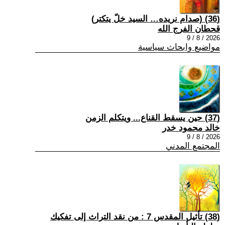
(36) (صدام نريده… السيد خلّ يتكتر)
قحطان الفرج الله
2026 / 8 / 9
مواضيع وابحاث سياسية
(37) حين يسقط القناع... ويتكلم الزمن
خالد محمود خدر
2026 / 8 / 9
المجتمع المدني
(38) تأثيل المقدس 7 : من نقد التراث إلى تفكيك