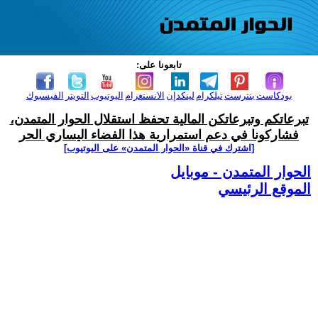
تابعونا على:
بودكاست
بنترست
تيلكرام
لينكدإن
الانستغرام
اليوتيوب
التويتر
الفيسبوك
تبرعاتكم وتبرعاتكن المالية تحفظ استقلال الحوار المتمدن،
فشاركونا في دعم استمرارية هذا الفضاء اليساري الحر
[اشترك في قناة ‫«الحوار المتمدن» على اليوتيوب]
الحوار المتمدن - موبايل
الموقع الرئيسي