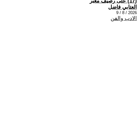
(17) على رصيف مغبر
العتابي فاضل
2026 / 8 / 9
الادب والفن