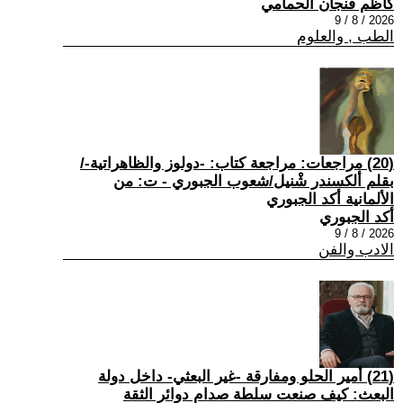
كاظم فنجان الحمامي
2026 / 8 / 9
الطب , والعلوم
(20) مراجعات: مراجعة كتاب: -دولوز والظاهراتية-/
بقلم ألكسندر شْنيل/شعوب الجبوري - ت: من
الألمانية أكد الجبوري
أكد الجبوري
2026 / 8 / 9
الادب والفن
(21) أمير الحلو ومفارقة -غير البعثي- داخل دولة
البعث: كيف صنعت سلطة صدام دوائر الثقة