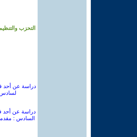
التحزب والتنظيم 
دراسة عن أحد فصا
لسادس :
دراسة عن أحد فص
السادس : مقدمات