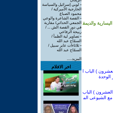
-
لوبي إسرائيل والسياسة
الخارجية الأميركية /
محمود الصباغ
-
القصة الشاعرة والوعي
الجمعي الحداثي/ مقاربة
ليسارية والديمق
في دور القصة الش ... /
ربيحة الرفاعي
-
تصاوير لية الظمأ /
السمّاح عبد الله
-
ثلاثاءات عابر سبيل /
السمّاح عبد الله
المزيد.....
اخر الافلام
عشرون ) الباب ا
الوحدة
العشرون ) الباب
مع الشيوعى الم