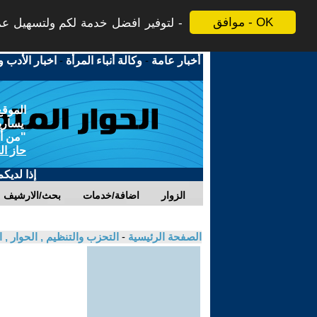
موافق - OK
لتوفير افضل خدمة لكم ولتسهيل عملي
أخبار عامة
-
وكالة أنباء المرأة
-
اخبار الأدب و
الموقع
يسارية
"من أج
حاز ال
إذا لديك
الزوار
اضافة/خدمات
بحث/الارشيف
الصفحة الرئيسية
-
التحزب والتنظيم , الحوار ,