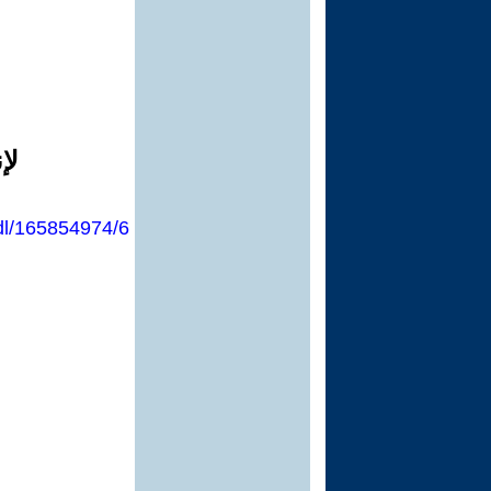
لإ
/dl/165854974/6