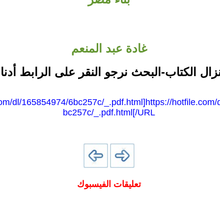
غادة عبد المنعم
نزال الكتاب-البحث نرجو النقر على الرابط أدنا
.com/dl/165854974/6bc257c/_.pdf.html]https://hotfile.com
bc257c/_.pdf.html[/URL
تعليقات الفيسبوك