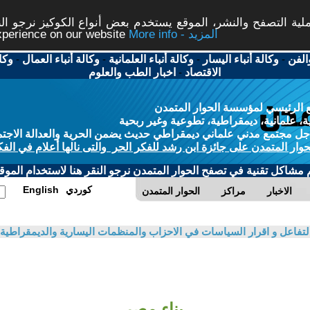
ة التصفح والنشر، الموقع يستخدم بعض أنواع الكوكيز نرجو النق
More info - المزيد
experience on our website
الفن
-
وكالة أنباء اليسار
-
وكالة أنباء العلمانية
-
وكالة أنباء العمال
-
وكا
الاقتصاد
-
اخبار الطب والعلوم
 الرئيسي لمؤسسة الحوار المتمدن
، علمانية، ديمقراطية، تطوعية وغير ربحية
ل مجتمع مدني علماني ديمقراطي حديث يضمن الحرية والعدالة الاجتم
حوار المتمدن على جائزة ابن رشد للفكر الحر والتى نالها أعلام في الفك
م مشاكل تقنية في تصفح الحوار المتمدن نرجو النقر هنا لاستخدام الموقع
كوردي
English
الاخبار
مراكز
الحوار المتمدن
 التفاعل و اقرار السياسات في الاحزاب والمنظمات اليسارية والديمقراطية
بناء مصر