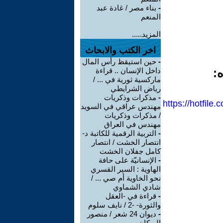
-
بناء مصر / غادة عبد
المنعم
المزيد.....
اخر الكتب والابحاث
-
حين استيقظ رأس المال
ه:
داخل الإنسان .. قراءة
ماركسية ثورية في ... /
رياض الشرايطي
-
مذكرات وذكريات
https://hotfile
مهندس عراقي في السويد
/ مذكرات وذكريات
مهندس في العراق
-
التربية الرقمية للكاتبة د-
انتصار الخشت / انتصار
كامل جفلان الخشت
-
الإنسانيّة على حافة
الهاوية : السير القسري
نحو الخاوية أم صي ... /
شادي الشماوي
-
قراءة في -العقل
والثورة- -2 / نايف سلوم
-
ديوان 24 شعر / منصور
الريكان