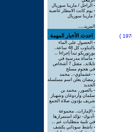
-
الراحل / مارينا سوريال
-
يوم كانت الامطار غاضبة
/ مارينا سوريال
المزيد.....
احدث الأخبار المهمة
-
الحصول على الماء
بالتناوب كل 48 ساعة..
بورتوريكو تبدأ إجراءا ...
-
مأساة مدرسية في
تايلاند.. مقتل 7 أشخاص
في هجوم مسلح
-
-عشماوي-.. محمد
رمضان يعلن اسم مسلسله
الجديد
-
بالصور.. محمد بن
سلمان وأردوغان وشهباز
شريف يؤدون صلاة الجمع
...
-
الإمارات.. مجموعة
-أدنوك- تؤكد استمرارها
في تلبية متطلبات عم ...
-
ناشط سوداني يكشف