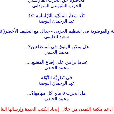
محاضرة عن الحزب الماركسي
الحزب الشيوعي السوداني
نَقْد شِعَار المَلَكِيَة البَرْلَمانية 1/2
عبد الرحمان النوضة
نية والفوضوية فى التنظيم الحزبى - جدال مع العفيف الأخضر( 1978 )
سعيد العليمى
هل يمكن الوثوق في المتطلعين؟...
محمد الحنفي
عندما نراهن على إقناع المقتنع.....
محمد الحنفي
في نَظَرِيَّة الدَّوْلَة
عبد الرحمان النوضة
هل أنجزت 8 ماي كل مهامها؟...
محمد الحنفي
ادعم مكتبة التمدن من خلال إيجاد الكتب الجيدة وإرسالها الينا