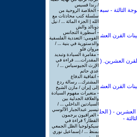
/ رندا قسيس
ة الثالثة - سبع
-
الخلاصة الروحية من
سلسلة كتب محادثات مع
الله | الجزء المائة ... / نيل
دونالد والش
-
أسطورة التجانس
ينات القرن العش
القومي: التعددية الفلسفية
والدستورية في بنية ... /
مروان فلو
-
مقامرة السيادة وتبديد
المقدرات..... قراءة في
لقرن العشرين. (
الإرث الجيوسياس ... /
عدي حاتم
-
اتفاقية الدفاع
المشترك... رسالة ردع
ينات القرن العش
إلى إيران / مازن الشيخ
-
متغيرات مفهوم السيادة
والعلاقة الجدلية بين
السيادتين الداخلي ... /
تيسير عبدالجبار الآلوسي
العشرين - ( الحل
-
العراقيون يرجمون
الثة -
القطار؟ قراءة في
سيكولوجيا الظل الجمعي
بمنظ ... / إسماعيل نوري
الربيعي