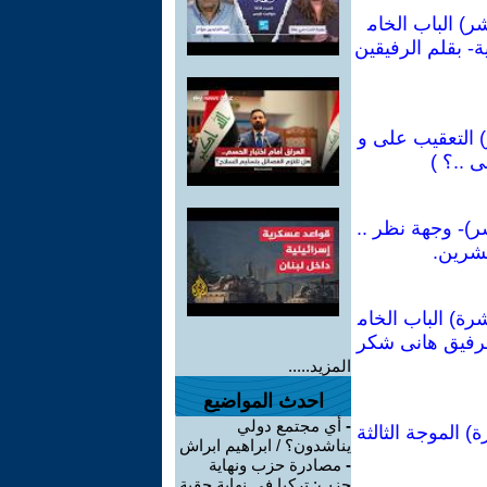
ر) الباب الخام
- بقلم الرفيقين
) التعقيب على و
 ..؟ )
ر)- وجهة نظر ..
عشرين.
رة) الباب الخام
لرفيق هانى شكر
المزيد.....
احدث المواضيع
-
أي مجتمع دولي
 الموجة الثالثة
يناشدون؟ / ابراهيم ابراش
-
مصادرة حزب ونهاية
حزب: تركيا في نهاية حقبة