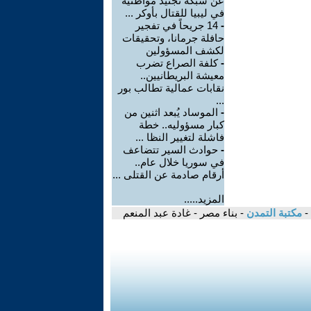
عن شبكة تجنيد مواطنيه
في ليبيا للقتال بأوكر ...
-
14 جريحاً في تفجير
حافلة جرمانا، وتحقيقات
لكشف المسؤولين
-
كلفة الصراع تضرب
معيشة البريطانيين..
نقابات عمالية تطالب بور
...
-
الموساد يُبعد اثنين من
كبار مسؤوليه.. خطة
فاشلة لتغيير النظا ...
-
حوادث السير تتضاعف
في سوريا خلال عام..
أرقام صادمة عن القتلى ...
المزيد.....
-
مكتبة التمدن
- بناء مصر - غادة عبد المنعم