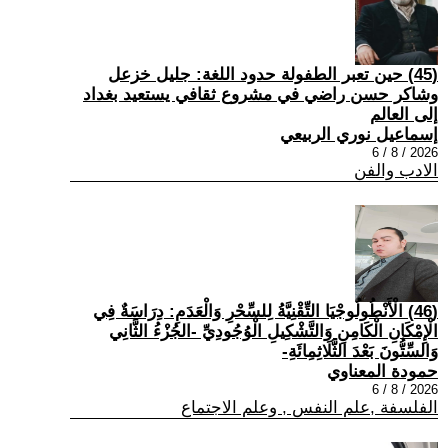
(45) حين تعبر الطفولة حدود اللغة: جليل خزعل
وشاكر حسن راضي في مشروع ثقافي يستعيد بغداد
إلى العالم
إسماعيل نوري الربيعي
2026 / 8 / 6
الادب والفن
(46) الْأَنْطُولُوجْيَا التِّقْنِيَّةُ لِلسِّحْرِ وَالْعَدَمِ: دِرَاسَةٌ فِي
الْإِمْكَانِ الْكَامِنِ وَالتَّشْكِيلِ الْوُجُودِيِّ -الجُزْءُ الثَّانِي
وَالسِّتُّونَ بَعْدَ الثَّلَاثِمِائَةِ-
حمودة المعناوي
2026 / 8 / 6
الفلسفة ,علم النفس , وعلم الاجتماع