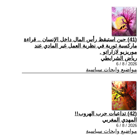
(41) حين استيقظ رأس المال داخل الإنسان .. قراءة
ماركسية ثورية في نظرية العمل غير المادي عند
موريزيو لازاراتو .
رياض الشرايطي
2026 / 8 / 6
مواضيع وابحاث سياسية
(42) تداعيات حرب الهروب!!
المهدي المغربي
2026 / 8 / 6
مواضيع وابحاث سياسية