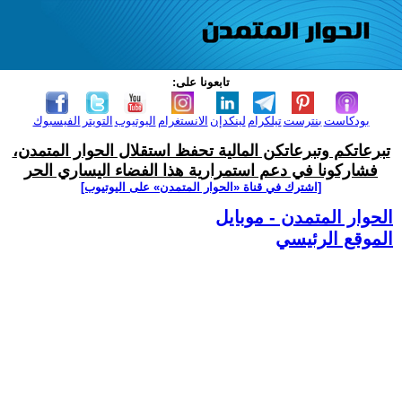
تابعونا على:
بودكاست
بنترست
تيلكرام
لينكدإن
الانستغرام
اليوتيوب
التويتر
الفيسبوك
تبرعاتكم وتبرعاتكن المالية تحفظ استقلال الحوار المتمدن،
فشاركونا في دعم استمرارية هذا الفضاء اليساري الحر
[اشترك في قناة ‫«الحوار المتمدن» على اليوتيوب]
الحوار المتمدن - موبايل
الموقع الرئيسي