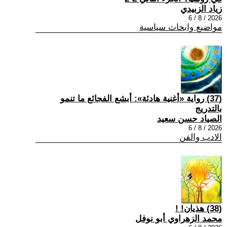
زياد الزبيدي
2026 / 8 / 6
مواضيع وابحاث سياسية
(37) رواية «أغنية هادئة»: أبشع الفجائع ما تنمو
بالتدريج
الصياد حسن سعيد
2026 / 8 / 6
الادب والفن
(38) هذيان! !
محمد الزهراوي أبو نوفل