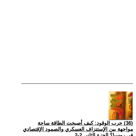
(36) حرب الوقود: كيف أصبحت الطاقة ساحة
مواجهة بين الإستنزاف العسكري والصمود الإقتصادي
في روسيا؟ الجزء الثاني 2-2