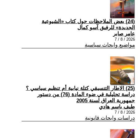
(24) بعض الملاحظات حول كتاب «الشيوعية
الجديدة» للرفيق آسو كمال
عامر صابر
2026 / 8 / 7
مواضيع وابحاث سياسية
(25) الاطار التنسيقي كتلة نيابية أم تنظيم سياسي ؟
دراسة تحليلية في ضوء المادة (76) من دستور
جمهورية العراق لسنة 2005
طيف باسم هادي
2026 / 8 / 7
دراسات وابحاث قانونية