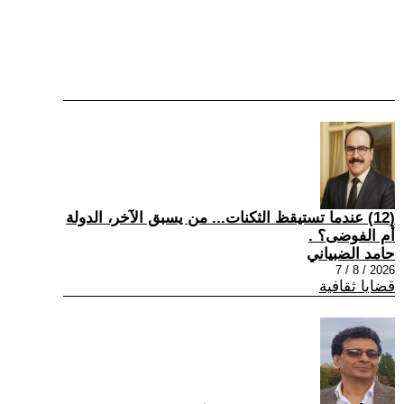
(12) عندما تستيقظ الثكنات... من يسبق الآخر، الدولة
أم الفوضى؟ .
حامد الضبياني
2026 / 8 / 7
قضايا ثقافية