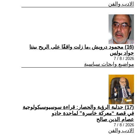
الادب والفن
(16) محمود درويش ،ما زلت واقفًا على الريح بيننا
جواد بولس
2026 / 8 / 7
مواضيع وابحاث سياسية
(17) جدلية الرؤية والحصار: قراءة سوسيوسيكولوجية
في قصة “معركة خاسرة” لماجدة جادو
عصام الدين صالح
2026 / 8 / 7
الادب والفن