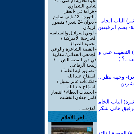
نحو الخاوية أم صي ... /
شادي الشماوي
-
قراءة في -العقل
والثورة- -2 / نايف سلوم
ر) الباب الخام
-
ديوان 24 شعر / منصور
- بقلم الرفيقين
الريكان
-
لوبي إسرائيل والسياسة
الخارجية الأميركية /
محمود الصباغ
-
القصة الشاعرة والوعي
) التعقيب على و
الجمعي الحداثي/ مقاربة
 ..؟ )
في دور القصة الش ... /
ربيحة الرفاعي
-
تصاوير لية الظمأ /
السمّاح عبد الله
ر)- وجهة نظر ..
-
ثلاثاءات عابر سبيل /
عشرين.
السمّاح عبد الله
-
ابجديات العطاء / انتصار
كامل جفلان الخشت
رة) الباب الخام
لرفيق هانى شكر
المزيد.....
اخر الافلام
 الموجة الثالثة