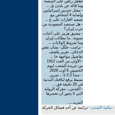
لطفل ركض على المنصة
وما قاله عن بايدن يل ...
-
مقتل جنديين إسرائيليين
وإصابة 4 أشخاص مع
تصعيد الغارات على ج ...
-
هل تستفيد السعودية من
حرب إيران؟
-
مضيق هرمز على أعتاب
تسوية.. ما مطالب إيران
وما شروط الولايات ...
-
ترامب -ضُلّل- بشأن نقص
الذخائر.. تقرير يكشف
تفاصيل مواجهة حا ...
-
الأولى من العدد 1912
من جريدة الشعب ليوم
الخميس 6 أوت 2026
-
-مبدأ 2-2-1- ـ تمرين
بسيط يرفع لياقتك البدنية
في 20 دقيقة فق ...
-
القدس... معركة الرواية
التي لا يجوز أن نخسرها
المزيد.....
-
مكتبة التمدن
- دراسة عن أحد فصائل الحركة