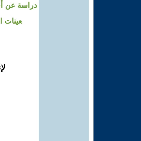
دراسة عن أحد
عينات ا
لإ