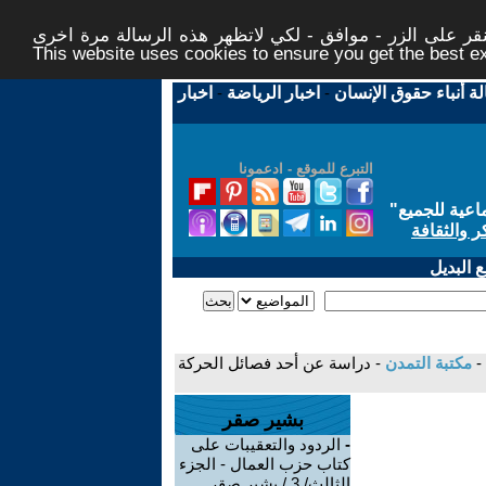
ر على الزر - موافق - لكي لاتظهر هذه الرسالة مرة اخرى -
This website uses cookies to ensure you get the best 
لة أنباء حقوق الإنسان
-
اخبار الرياضة
-
اخبار
التبرع للموقع - ادعمونا
اعية للجميع
"
ر والثقافة
 البديل
-
مكتبة التمدن
- دراسة عن أحد فصائل الحركة
بشير صقر
-
الردود والتعقيبات على
كتاب حزب العمال - الجزء
الثالث/ 3 / بشير صقر