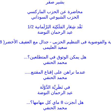
بشير صقر
محاضرة عن الحزب الماركسي
الحزب الشيوعي السوداني
نَقْد شِعَار المَلَكِيَة البَرْلَمانية 1/2
عبد الرحمان النوضة
نية والفوضوية فى التنظيم الحزبى - جدال مع العفيف الأخضر( 1978 )
سعيد العليمى
هل يمكن الوثوق في المتطلعين؟...
محمد الحنفي
عندما نراهن على إقناع المقتنع.....
محمد الحنفي
في نَظَرِيَّة الدَّوْلَة
عبد الرحمان النوضة
هل أنجزت 8 ماي كل مهامها؟...
محمد الحنفي