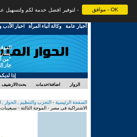
موافق - OK
لتوفير افضل خدمة لكم ولتسهيل عملي
أخبار عامة
-
وكالة أنباء المرأة
-
اخبار الأدب و
الموقع
يسارية
"من أج
حاز ال
إذا لديك
الزوار
اضافة/خدمات
بحث/الارشيف
الصفحة الرئيسية
-
التحزب والتنظيم , الحوار ,
الاشتراكية فى مصر - الموجة الثالثة - سبعينات