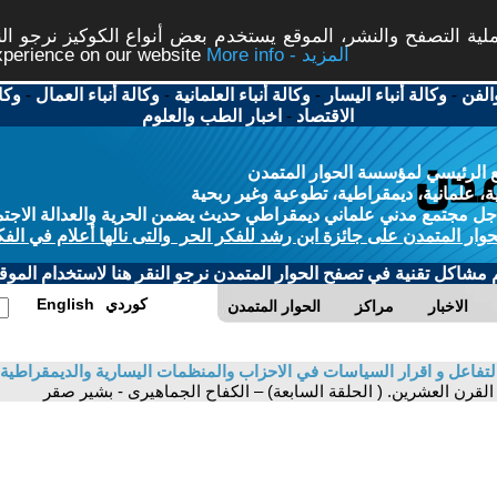
ة التصفح والنشر، الموقع يستخدم بعض أنواع الكوكيز نرجو النق
More info - المزيد
experience on our website
الفن
-
وكالة أنباء اليسار
-
وكالة أنباء العلمانية
-
وكالة أنباء العمال
-
وكا
الاقتصاد
-
اخبار الطب والعلوم
 الرئيسي لمؤسسة الحوار المتمدن
، علمانية، ديمقراطية، تطوعية وغير ربحية
ل مجتمع مدني علماني ديمقراطي حديث يضمن الحرية والعدالة الاجتم
حوار المتمدن على جائزة ابن رشد للفكر الحر والتى نالها أعلام في الفك
م مشاكل تقنية في تصفح الحوار المتمدن نرجو النقر هنا لاستخدام الموقع
كوردي
English
الاخبار
مراكز
الحوار المتمدن
 التفاعل و اقرار السياسات في الاحزاب والمنظمات اليسارية والديمقراطية
 القرن العشرين. ( الحلقة السابعة) – الكفاح الجماهيرى - بشير صقر