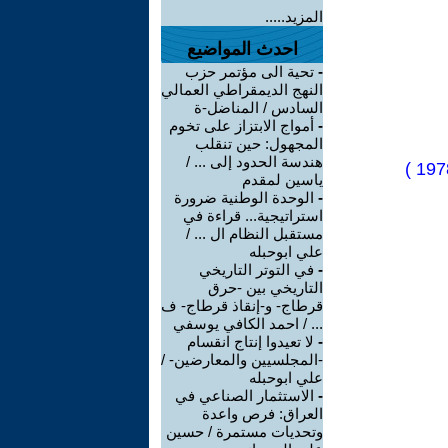
المزيد.....
احدث المواضيع
-
تحية الى مؤتمر حزب
النهج الديمقراطي العمالي
السادس / المناضل-ة
-
أمواج الابتزاز على تخوم
المجهول: حين تنقلب
هندسة الحدود إلى ... /
ياسين لمقدم
-
الوحدة الوطنية ضرورة
استراتيجية... قراءة في
مستقبل النظام ال ... /
علي ابوحبله
-
في التوتر التاريخي
التاريخي بين -حرق
قرطاج- و-إنقاذ قرطاج- ف
... / احمد الكافي يوسفي
-
لا تعيدوا إنتاج انقسام
-المجلسيين والمعارضين- /
علي ابوحبله
-
الاستثمار الصناعي في
العراق: فرص واعدة
وتحديات مستمرة / حسين