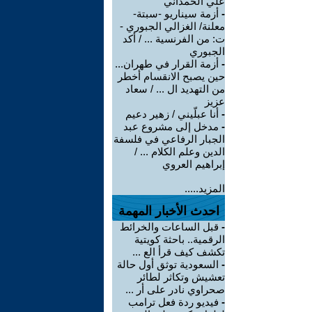
علي الحمداني
-
أزمة سيناريو -سبتة-
معلنة/ الغزالي الجبوري -
ت: من الفرنسية ... / أكد
الجبوري
-
أزمة القرار في طهران...
حين يصبح الانقسام أخطر
من التهديد ال ... / سعاد
عزيز
-
أنا عبلّيني / زهير دعيم
-
مدخل إلى مشروع عبد
الجبار الرفاعي في فلسفة
الدين وعلم الكلام ... /
إبراهيم العروي
المزيد.....
احدث الأخبار المهمة
-
قبل الساعات والخرائط
الرقمية.. باحثة كويتية
تكشف كيف قرأ الع ...
-
السعودية توثق أول حالة
تعشيش وتكاثر لطائر
صحراوي نادر على أر ...
-
فيديو ردة فعل ترامب