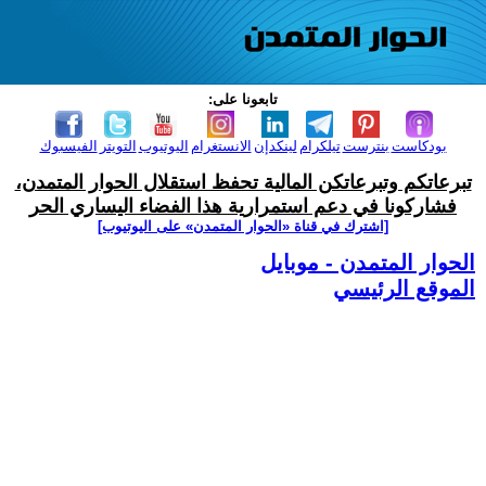
تابعونا على:
بودكاست
بنترست
تيلكرام
لينكدإن
الانستغرام
اليوتيوب
التويتر
الفيسبوك
تبرعاتكم وتبرعاتكن المالية تحفظ استقلال الحوار المتمدن،
فشاركونا في دعم استمرارية هذا الفضاء اليساري الحر
[اشترك في قناة ‫«الحوار المتمدن» على اليوتيوب]
الحوار المتمدن - موبايل
الموقع الرئيسي