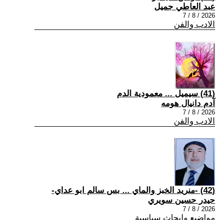
عبد العاطي جميل
2026 / 8 / 7
الادب والفن
(41) سيميل ... معمودية الدم
آدم دانيال هومه
2026 / 8 / 7
الادب والفن
(42) -منريد الخبز والماي ... بس سالم ابو عداي-
حيدر حسين سويري
2026 / 8 / 7
مواضيع وابحاث سياسية