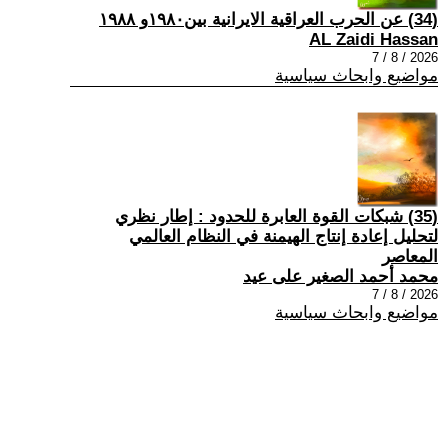
(34) عن الحرب العراقية الايرانية بين١٩٨٠و ١٩٨٨
AL Zaidi Hassan
2026 / 8 / 7
مواضيع وابحاث سياسية
(35) شبكات القوة العابرة للحدود : إطار نظري
لتحليل إعادة إنتاج الهيمنة في النظام العالمي
المعاصر
محمد أحمد الصغير على عيد
2026 / 8 / 7
مواضيع وابحاث سياسية