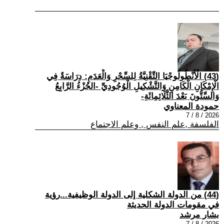
(43) الْأَنْطُولُوجْيَا التِّقْنِيَّةُ لِلسِّحْرِ وَالْعَدَمِ: دِرَاسَةٌ فِي
الْإِمْكَانِ الْكَامِنِ وَالتَّشْكِيلِ الْوُجُودِيِّ -الجُزْءُ الرَّابِعُ
وَالسِّتُّونَ بَعْدَ الثَّلَاثِمِائَةِ-
حمودة المعناوي
2026 / 8 / 7
الفلسفة ,علم النفس , وعلم الاجتماع
(44) من الدولة الشكلية إلى الدولة الوظيفية...رؤية
في مقومات الدولة الحديثة
بشار مرشد
2026 / 8 / 7