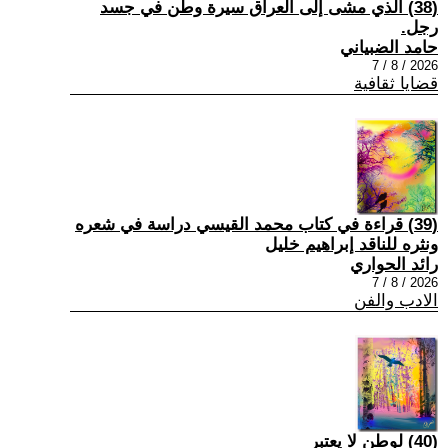
(38) الذي مشى إلى العراق سيرة وطن في جسد
رجل.
حامد الضبياني
2026 / 8 / 7
قضايا ثقافية
(39) قراءة في كتاب محمد القيسي دراسة في شعره
ونثره للناقد إبراهيم خليل
رائد الحواري
2026 / 8 / 7
الادب والفن
(40) لوطن لا يعتبر