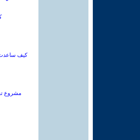
ك
كيف ساعدت كو
مشروع تحا