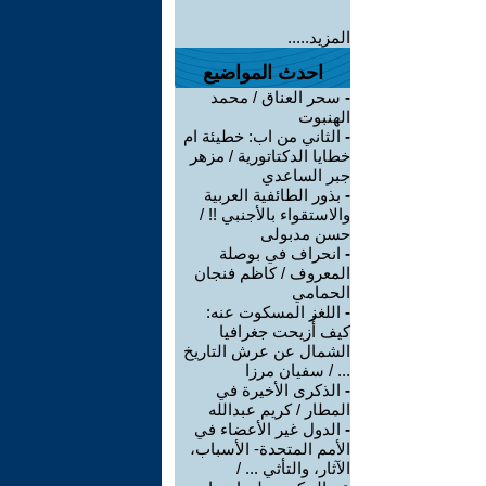
المزيد.....
احدث المواضيع
-
سحر العناق / محمد
الهنبوت
-
الثاني من اب: خطيئة ام
خطايا الدكتاتورية / مزهر
جبر الساعدي
-
بذور الطائفية العربية
والاستقواء بالأجنبي !! /
حسن مدبولى
-
انحراف في بوصلة
المعروف / كاظم فنجان
الحمامي
-
اللغز المسكوت عنه:
كيف أُزيحت جغرافيا
الشمال عن عرش التاريخ
... / سفيان مرزا
-
الذكرى الأخيرة في
المطار / كريم عبدالله
-
الدول غير الأعضاء في
الأمم المتحدة- الأسباب،
الآثار، والتأثي ... /