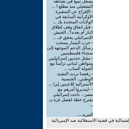
يسجل نموا في نشاطه
التشغيلي منذ مطلع ا ...
-
الإفراج عن السفيرة
الأوكرانية السابقة في
الولايات المتحدة بك ...
-
قبل اتفاق وقف إطلاق
النار أم بعده؟.. الجيش
الإسرائيلي يحقق ف ...
-
حزب اليسار يسحب
رسائل الدعم الموجهة إلى
سجناء فلسطينيين
-
مقتل جنديين إسرائيليين
ومواطن لبناني تزامناً مع
الجولة الساب ...
-
رفضتا ترديد النشيد
الوطني.. الجنسية
الأسترالية للاعبتين إيرا ...
-
-ليتدبروا أمرهم مع
مصر-.. باحث إسرائيلي
يقترح خطة لفصل غزة ن
...
المزيد.....
مالية في قضية الاستقلالية ضد الإمبريالية