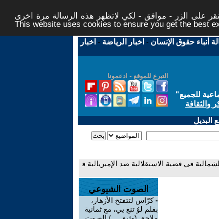
ر على الزر - موافق - لكي لاتظهر هذه الرسالة مرة اخرى -
This website uses cookies to ensure you get the best 
لة أنباء حقوق الإنسان
-
اخبار الرياضة
-
اخبار
التبرع للموقع - ادعمونا
اعية للجميع
"
ر والثقافة
 البديل
مالية في قضية الاستقلالية ضد الإمبريالية ف
الصوت الشيوعي
-
كرّاس لتتفتح الأزهار،
بقلم لوُ تنغ يي، مع ثمانية
ملاحق (وثيق ... / الصوت