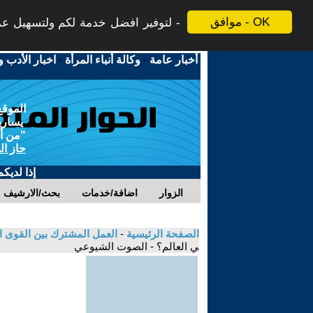
موافق - OK
لتوفير افضل خدمة لكم ولتسهيل عملي
أخبار عامة
-
وكالة أنباء المرأة
-
اخبار الأدب و
الموقع
يسارية
"من أج
حاز ال
إذا لديك
الزوار
اضافة/خدمات
بحث/الارشيف
الصفحة الرئيسية
-
العمل المشترك بين القوى ال
ي العالم؟ - الصوت الشيوعي