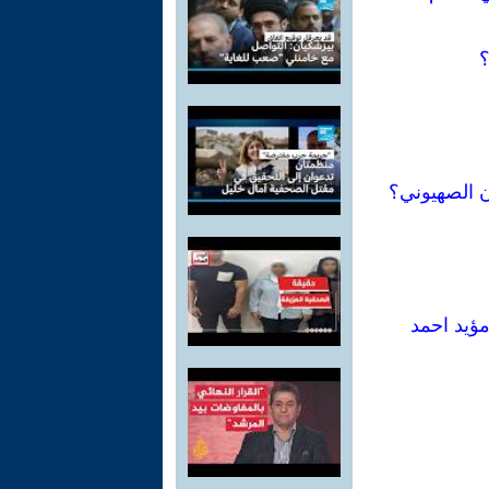
؟
ن الصهيوني؟
ؤيد احمد