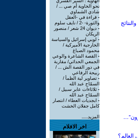
الهاوية : السير القسري
نحو الخاوية أم صي ... /
شادي الشماوي
-
قراءة في -العقل
النتائج
والثورة- -2 / نايف سلوم
-
ديوان 24 شعر / منصور
الريكان
-
لوبي إسرائيل والسياسة
الخارجية الأميركية /
محمود الصباغ
-
القصة الشاعرة والوعي
الجمعي الحداثي/ مقاربة
في دور القصة الش ... /
ربيحة الرفاعي
-
تصاوير لية الظمأ /
السمّاح عبد الله
-
ثلاثاءات عابر سبيل /
السمّاح عبد الله
-
ابجديات العطاء / انتصار
كامل جفلان الخشت
ئرون”…
المزيد.....
اخر الافلام
 العالم؟