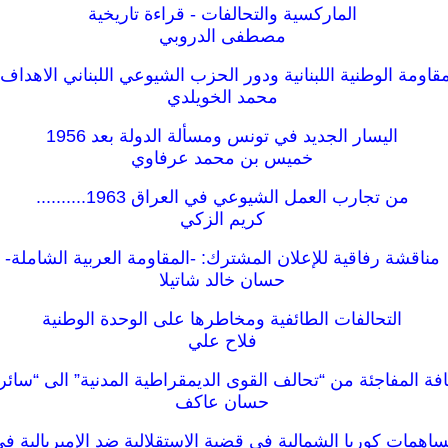
الماركسية والتحالفات - قراءة تاريخية
مصطفى الدروبي
قاومة الوطنية اللبنانية ودور الحزب الشيوعي اللبناني الاهداف و
محمد الخويلدي
اليسار الجديد في تونس ومسألة الدولة بعد 1956
خميس بن محمد عرفاوي
من تجارب العمل الشيوعي في العراق 1963..........
كريم الزكي
مناقشة رفاقية للإعلان المشترك: -المقاومة العربية الشاملة-
حسان خالد شاتيلا
التحالفات الطائفية ومخاطرها على الوحدة الوطنية
فلاح علي
افة المفاجئة من “تحالف القوى الديمقراطية المدنية” الى “سا
حسان عاكف
اهمات كوريا الشمالية في قضية الاستقلالية ضد الإمبريالية في