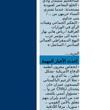
عبدالحكيم سليمان وادي
-
الخلع المعاصر كعبودية
مستحدثة: عندما تشتري
النساء حريتهن من ... /
منى جداوي
-
التفكير الجماعي وهيئات
الرأي في الوزارات
العراقية / رياض هاني بهار
-
تحية الى مؤتمر حزب
النهج الديمقراطي العمالي
السادس / المناضل-ة
المزيد.....
احدث الأخبار المهمة
-
انخفاض مخزون أنظمة
الدفاع الأمريكية -بشكل
خطير-.. ما الذي يع ...
-
نجلا الزعيم الباكستاني
المسجون عمران خان
يتحدثان لـCNN عن وا ...
-
مسؤول أممي يكشف
عدد من أعدم بإيران بتهم
تتعلق بالأمن القومي ...
-
سوريا.. مرفأ اللاذقية