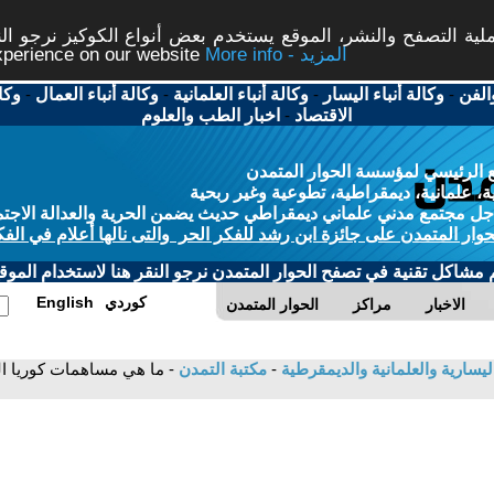
ة التصفح والنشر، الموقع يستخدم بعض أنواع الكوكيز نرجو النق
More info - المزيد
experience on our website
الفن
-
وكالة أنباء اليسار
-
وكالة أنباء العلمانية
-
وكالة أنباء العمال
-
وكا
الاقتصاد
-
اخبار الطب والعلوم
 الرئيسي لمؤسسة الحوار المتمدن
، علمانية، ديمقراطية، تطوعية وغير ربحية
ل مجتمع مدني علماني ديمقراطي حديث يضمن الحرية والعدالة الاجتم
حوار المتمدن على جائزة ابن رشد للفكر الحر والتى نالها أعلام في الفك
م مشاكل تقنية في تصفح الحوار المتمدن نرجو النقر هنا لاستخدام الموقع
كوردي
English
الاخبار
مراكز
الحوار المتمدن
يسارية والعلمانية والديمقرطية
-
مكتبة التمدن
- ما هي مساهمات كوريا الش