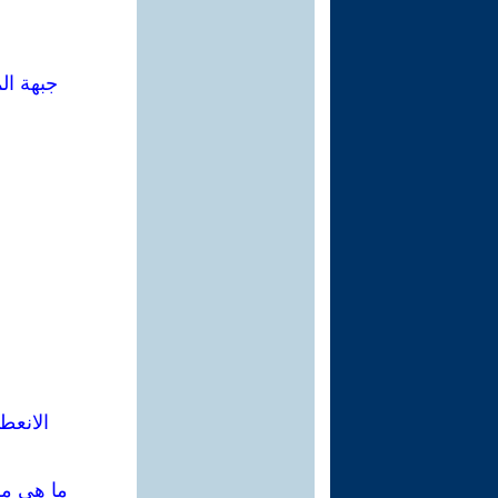
جبهة الم
الانعط
ما هي مس