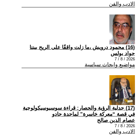
الادب والفن
(16) محمود درويش ،ما زلت واقفًا على الريح بيننا
جواد بولس
2026 / 8 / 7
مواضيع وابحاث سياسية
(17) جدلية الرؤية والحصار: قراءة سوسيوسيكولوجية
في قصة “معركة خاسرة” لماجدة جادو
عصام الدين صالح
2026 / 8 / 7
الادب والفن