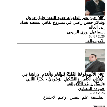
(45) حين تعبر الطفولة حدود اللغة: جليل خزعل
وشاكر حسن راضي في مشروع ثقافي يستعيد بغداد
إلى العالم
إسماعيل نوري الربيعي
2026 / 8 / 6
الادب والفن
(46) الْأَنْطُولُوجْيَا التِّقْنِيَّةُ لِلسِّحْرِ وَالْعَدَمِ: دِرَاسَةٌ فِي
الْإِمْكَانِ الْكَامِنِ وَالتَّشْكِيلِ الْوُجُودِيِّ -الجُزْءُ الثَّانِي
وَالسِّتُّونَ بَعْدَ الثَّلَاثِمِائَةِ-
حمودة المعناوي
2026 / 8 / 6
الفلسفة ,علم النفس , وعلم الاجتماع