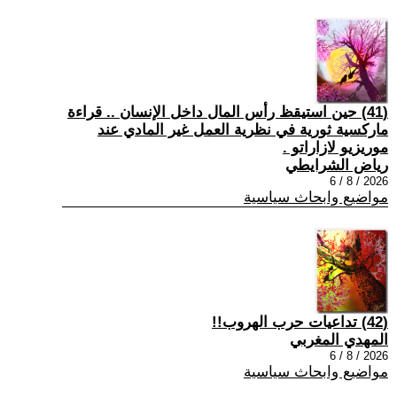
(41) حين استيقظ رأس المال داخل الإنسان .. قراءة
ماركسية ثورية في نظرية العمل غير المادي عند
موريزيو لازاراتو .
رياض الشرايطي
2026 / 8 / 6
مواضيع وابحاث سياسية
(42) تداعيات حرب الهروب!!
المهدي المغربي
2026 / 8 / 6
مواضيع وابحاث سياسية