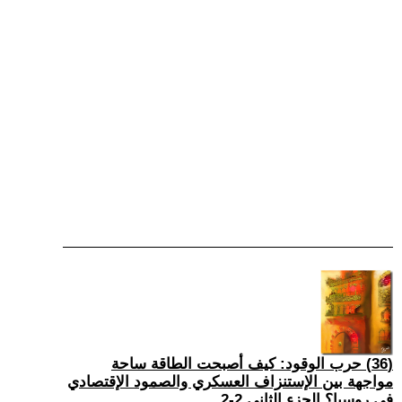
(36) حرب الوقود: كيف أصبحت الطاقة ساحة
مواجهة بين الإستنزاف العسكري والصمود الإقتصادي
في روسيا؟ الجزء الثاني 2-2