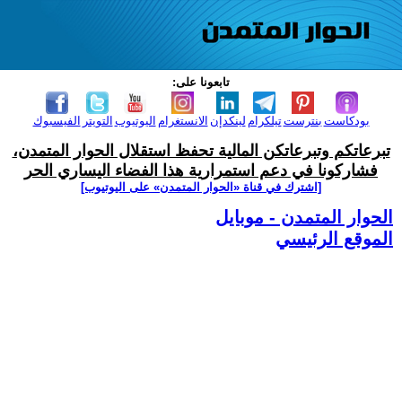
تابعونا على:
بودكاست
بنترست
تيلكرام
لينكدإن
الانستغرام
اليوتيوب
التويتر
الفيسبوك
تبرعاتكم وتبرعاتكن المالية تحفظ استقلال الحوار المتمدن،
فشاركونا في دعم استمرارية هذا الفضاء اليساري الحر
[اشترك في قناة ‫«الحوار المتمدن» على اليوتيوب]
الحوار المتمدن - موبايل
الموقع الرئيسي