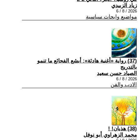
زياد الزبيدي
2026 / 8 / 6
مواضيع وابحاث سياسية
(37) رواية «أغنية هادئة»: أبشع الفجائع ما تنمو
بالتدريج
الصياد حسن سعيد
2026 / 8 / 6
الادب والفن
(38) هذيان! !
محمد الزهراوي أبو نوفل