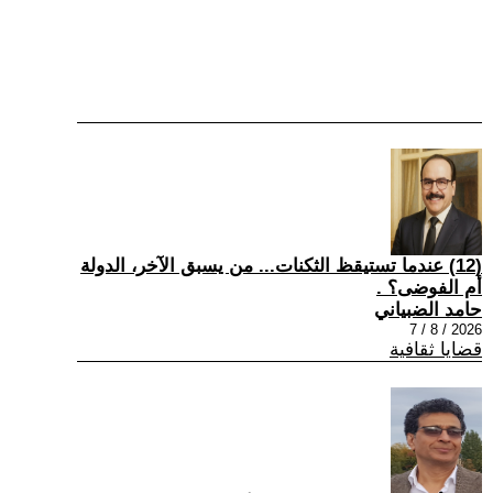
(12) عندما تستيقظ الثكنات... من يسبق الآخر، الدولة
أم الفوضى؟ .
حامد الضبياني
2026 / 8 / 7
قضايا ثقافية