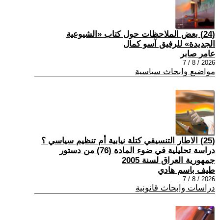
(24) بعض الملاحظات حول كتاب «الشيوعية
الجديدة» للرفيق آسو كمال
عامر صابر
2026 / 8 / 7
مواضيع وابحاث سياسية
(25) الاطار التنسيقي كتلة نيابية أم تنظيم سياسي ؟
دراسة تحليلية في ضوء المادة (76) من دستور
جمهورية العراق لسنة 2005
طيف باسم هادي
2026 / 8 / 7
دراسات وابحاث قانونية