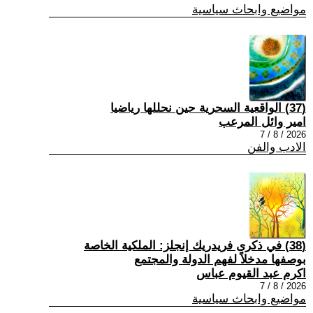
مواضيع وابحاث سياسية
(37) الواقعية السحرية حين نحللها رياضيا
امير وائل المرعب
2026 / 8 / 7
الادب والفن
(38) في ذكرى فريدريك إنجلز: الملكية الخاصة
بوصفها مدخلاً لفهم الدولة والمجتمع
اكرم عبد القيوم عباس
2026 / 8 / 7
مواضيع وابحاث سياسية