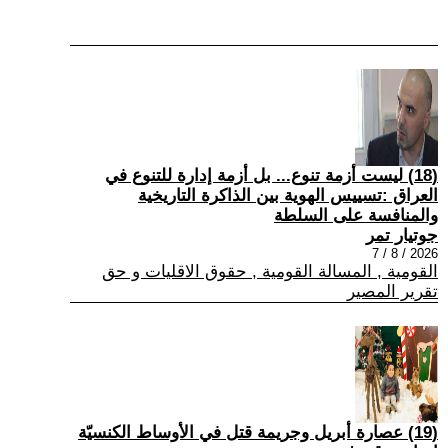
(18) ليست أزمة تنوع... بل أزمة إدارة للتنوع في
العراق :تسييس الهوية بين الذاكرة التاريخية
والمنافسة على السلطة
جوتيار تمر
2026 / 8 / 7
القومية , المسالة القومية , حقوق الاقليات و حق
تقرير المصير
(19) عصارة أبريل وجريمة قتل في الأوساط الكنسيّة