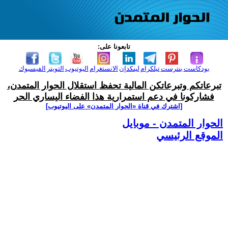
تابعونا على:
بودكاست
بنترست
تيلكرام
لينكدإن
الانستغرام
اليوتيوب
التويتر
الفيسبوك
تبرعاتكم وتبرعاتكن المالية تحفظ استقلال الحوار المتمدن،
فشاركونا في دعم استمرارية هذا الفضاء اليساري الحر
[اشترك في قناة ‫«الحوار المتمدن» على اليوتيوب]
الحوار المتمدن - موبايل
الموقع الرئيسي