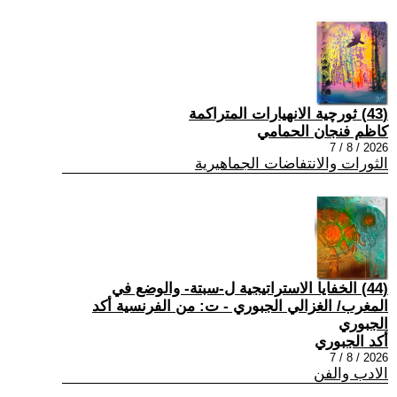
(43) ثورچية الانهيارات المتراكمة
كاظم فنجان الحمامي
2026 / 8 / 7
الثورات والانتفاضات الجماهيرية
(44) الخفايا الاستراتيجية ل-سبتة- والوضع في
المغرب/ الغزالي الجبوري - ت: من الفرنسية أكد
الجبوري
أكد الجبوري
2026 / 8 / 7
الادب والفن