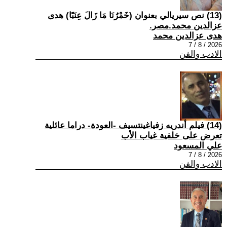
(13) نص سيريالي بعنوان (خَمْرُنَا مَا زَالَ عِنَبًا) هدى
عزالدين محمد.مصر.
هدى عزالدين محمد
2026 / 8 / 7
الادب والفن
(14) فيلم أندريه زفياغينتسيف -العودة- دراما عائلية
تعرض على خلفية غياب الأب
علي المسعود
2026 / 8 / 7
الادب والفن