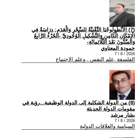
(7) الْأَنْطُولُوجْيَا التِّقْنِيَّةُ لِلسِّحْرِ وَالْعَدَمِ: دِرَاسَةٌ فِي
الْإِمْكَانِ الْكَامِنِ وَالتَّشْكِيلِ الْوُجُودِيِّ -الجُزْءُ الرَّابِعُ
وَالسِّتُّونَ بَعْدَ الثَّلَاثِمِائَةِ-
حمودة المعناوي
2026 / 8 / 7
الفلسفة ,علم النفس , وعلم الاجتماع
(8) من الدولة الشكلية إلى الدولة الوظيفية...رؤية في
مقومات الدولة الحديثة
بشار مرشد
2026 / 8 / 7
السياسة والعلاقات الدولية