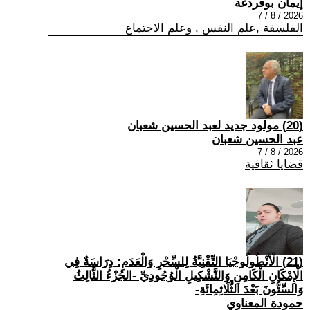
إيمان بوقردغة
2026 / 8 / 7
الفلسفة ,علم النفس , وعلم الاجتماع
(20) مولود جديد لعبد الحسين شعبان
عبد الحسين شعبان
2026 / 8 / 7
قضايا ثقافية
(21) الْأَنْطُولُوجْيَا التِّقْنِيَّةُ لِلسِّحْرِ وَالْعَدَمِ: دِرَاسَةٌ فِي
الْإِمْكَانِ الْكَامِنِ وَالتَّشْكِيلِ الْوُجُودِيِّ -الجُزْءُ الثَّالِثُ
وَالسِّتُّونَ بَعْدَ الثَّلَاثِمِائَةِ-
حمودة المعناوي