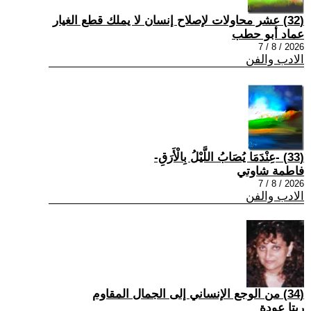
(32) عشر محاولات لإصلاح إنسان لا يملك قطع الغيار
عماد أبو حطب
2026 / 8 / 7
الادب والفن
(33) -عِنْدَمَا يُصَابُ اللَّيْلُ بِالْأَرَقِ-
فاطمة شاوتي
2026 / 8 / 7
الادب والفن
(34) من الوجع الإنساني إلى الجمال المقاوم
ريتا عودة