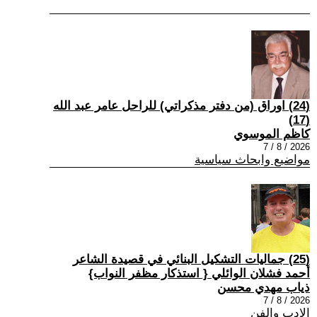
(24) اوراق (من دفتر مذكراتي) للراحل عامر عبد الله
(17)
كاظم الموسوي
2026 / 8 / 7
مواضيع وابحاث سياسية
(25) جماليات التشكيل البنائي في قصيدة الشاعر
أحمد فشلان الوائلي { استذكار مظفر النواب}
ذياب مهدي محسن
2026 / 8 / 7
الادب والفن