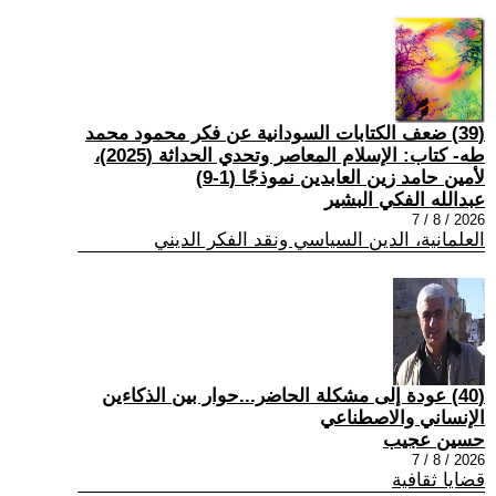
(39) ضعف الكتابات السودانية عن فكر محمود محمد
طه- كتاب: الإسلام المعاصر وتحدي الحداثة (2025)،
لأمين حامد زين العابدين نموذجًا (1-9)
عبدالله الفكي البشير
2026 / 8 / 7
العلمانية، الدين السياسي ونقد الفكر الديني
(40) عودة إلى مشكلة الحاضر...حوار بين الذكاءين
الإنساني والاصطناعي
حسين عجيب
2026 / 8 / 7
قضايا ثقافية