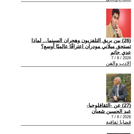
(26) بين بريق التلفزيون وهجران السينما... لماذا
تستحق ميلاني مودران اعترافًا عالميًا أوسع؟
عدي حاتم
2026 / 8 / 7
الادب والفن
(27) عن -الثقافلوجيا-
عبد الحسين شعبان
2026 / 8 / 7
قضايا ثقافية