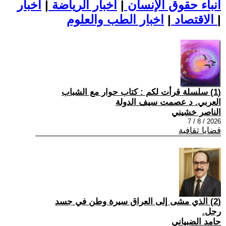
أنباء حقوق الإنسان
|
اخبار الرياضة
|
اخبار
|
اخبار الطب والعلوم
الاقتصاد
|
(1) سلسلة قرأت لكم : كتاب حوار مع الشباب
العربي. د عصمت سيف الدولة
الناصر خشيني
2026 / 8 / 7
قضايا ثقافية
(2) الذي مشى إلى العراق سيرة وطن في جسد
رجل.
حامد الضبياني