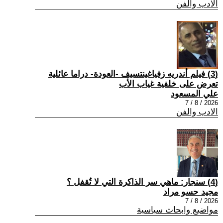
الادب والفن
(3) فيلم أندريه زفياغينتسيف -العودة- دراما عائلية
تعرض على خلفية غياب الأب
علي المسعود
2026 / 8 / 7
الادب والفن
(4) سنجار: ماهي سر الذاكرة التي لا تُقفل ؟
مجيد حسو مراد
2026 / 8 / 7
مواضيع وابحاث سياسية