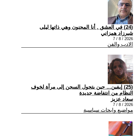
(24) في العشق , أنا المجنون وهي ذاتها ليلى
شيرزاد همزاني
2026 / 8 / 7
الادب والفن
(25) إيفين... حين يتحول السجن إلى مرآة لخوف
النظام من انتفاضة جديدة
سعاد عزيز
2026 / 8 / 7
مواضيع وابحاث سياسية