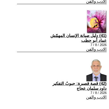
الادب والفن
(41) دليل صيانة الإنسان المهمّش
عماد أبو حطب
2026 / 8 / 7
الادب والفن
(42) قصة قصيرة: جيوبُ التفكير
داود سلمان عجاج
2026 / 8 / 7
الادب والفن