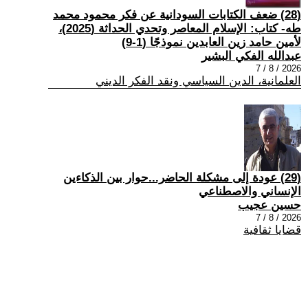
(28) ضعف الكتابات السودانية عن فكر محمود محمد
طه- كتاب: الإسلام المعاصر وتحدي الحداثة (2025)،
لأمين حامد زين العابدين نموذجًا (1-9)
عبدالله الفكي البشير
2026 / 8 / 7
العلمانية، الدين السياسي ونقد الفكر الديني
(29) عودة إلى مشكلة الحاضر...حوار بين الذكاءين
الإنساني والاصطناعي
حسين عجيب
2026 / 8 / 7
قضايا ثقافية