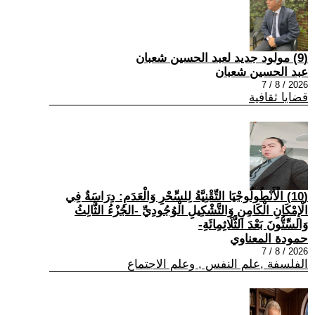
(9) مولود جديد لعبد الحسين شعبان
عبد الحسين شعبان
2026 / 8 / 7
قضايا ثقافية
(10) الْأَنْطُولُوجْيَا التِّقْنِيَّةُ لِلسِّحْرِ وَالْعَدَمِ: دِرَاسَةٌ فِي
الْإِمْكَانِ الْكَامِنِ وَالتَّشْكِيلِ الْوُجُودِيِّ -الجُزْءُ الثَّالِثُ
وَالسِّتُّونَ بَعْدَ الثَّلَاثِمِائَةِ-
حمودة المعناوي
2026 / 8 / 7
الفلسفة ,علم النفس , وعلم الاجتماع