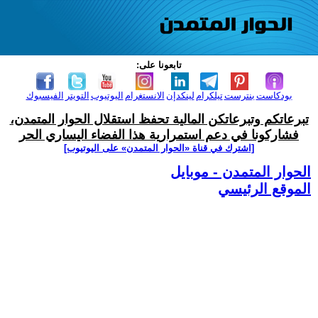
تابعونا على:
بودكاست
بنترست
تيلكرام
لينكدإن
الانستغرام
اليوتيوب
التويتر
الفيسبوك
تبرعاتكم وتبرعاتكن المالية تحفظ استقلال الحوار المتمدن،
فشاركونا في دعم استمرارية هذا الفضاء اليساري الحر
[اشترك في قناة ‫«الحوار المتمدن» على اليوتيوب]
الحوار المتمدن - موبايل
الموقع الرئيسي