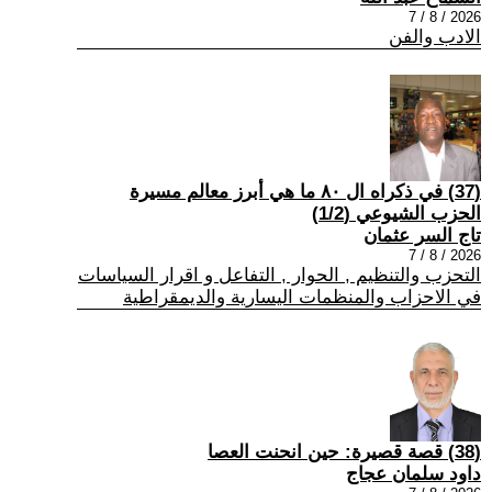
2026 / 8 / 7
الادب والفن
(37) في ذكراه ال ٨٠ ما هي أبرز معالم مسيرة
الحزب الشيوعي (1/2)
تاج السر عثمان
2026 / 8 / 7
التحزب والتنظيم , الحوار , التفاعل و اقرار السياسات
في الاحزاب والمنظمات اليسارية والديمقراطية
(38) قصة قصيرة: حين انحنت العصا
داود سلمان عجاج