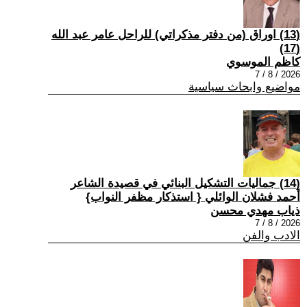
(13) اوراق (من دفتر مذكراتي) للراحل عامر عبد الله
(17)
كاظم الموسوي
2026 / 8 / 7
مواضيع وابحاث سياسية
(14) جماليات التشكيل البنائي في قصيدة الشاعر
أحمد فشلان الوائلي { استذكار مظفر النواب}
ذياب مهدي محسن
2026 / 8 / 7
الادب والفن