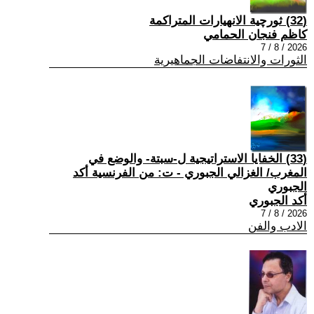
(32) ثورچية الانهيارات المتراكمة
كاظم فنجان الحمامي
2026 / 8 / 7
الثورات والانتفاضات الجماهيرية
(33) الخفايا الاستراتيجية ل-سبتة- والوضع في
المغرب/ الغزالي الجبوري - ت: من الفرنسية أكد
الجبوري
أكد الجبوري
2026 / 8 / 7
الادب والفن