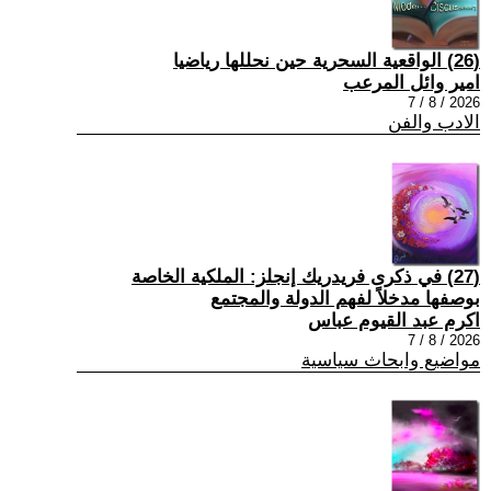
(26) الواقعية السحرية حين نحللها رياضيا
امير وائل المرعب
2026 / 8 / 7
الادب والفن
(27) في ذكرى فريدريك إنجلز: الملكية الخاصة
بوصفها مدخلاً لفهم الدولة والمجتمع
اكرم عبد القيوم عباس
2026 / 8 / 7
مواضيع وابحاث سياسية