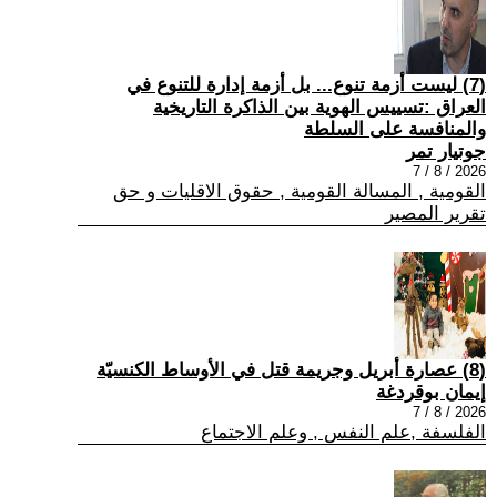
(7) ليست أزمة تنوع... بل أزمة إدارة للتنوع في
العراق :تسييس الهوية بين الذاكرة التاريخية
والمنافسة على السلطة
جوتيار تمر
2026 / 8 / 7
القومية , المسالة القومية , حقوق الاقليات و حق
تقرير المصير
(8) عصارة أبريل وجريمة قتل في الأوساط الكنسيّة
إيمان بوقردغة
2026 / 8 / 7
الفلسفة ,علم النفس , وعلم الاجتماع