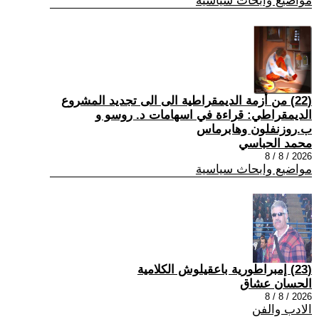
مواضيع وابحاث سياسية
(22) من أزمة الديمقراطية الى الى تجديد المشروع
الديمقراطي: قراءة في اسهامات د. روسو و
ب.روزنفلون وهابرماس
محمد الحباسي
2026 / 8 / 8
مواضيع وابحاث سياسية
(23) إمبراطورية باعقيلوش الكلامية
الحسان عشاق
2026 / 8 / 8
الادب والفن