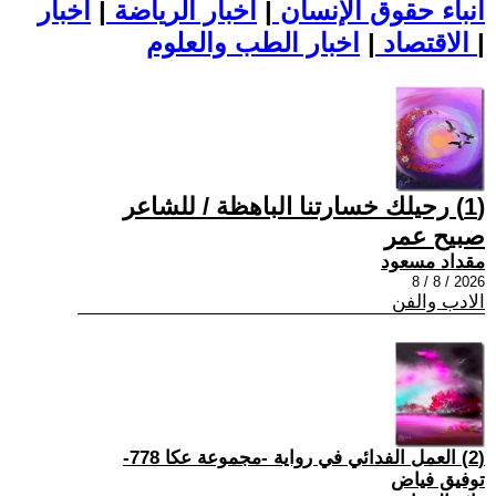
أنباء حقوق الإنسان
|
اخبار الرياضة
|
اخبار
|
اخبار الطب والعلوم
الاقتصاد
|
(1) رحيلك خسارتنا الباهظة / للشاعر
صبيح عمر
مقداد مسعود
2026 / 8 / 8
الادب والفن
(2) العمل الفدائي في رواية -مجموعة عكا 778-
توفيق فياض