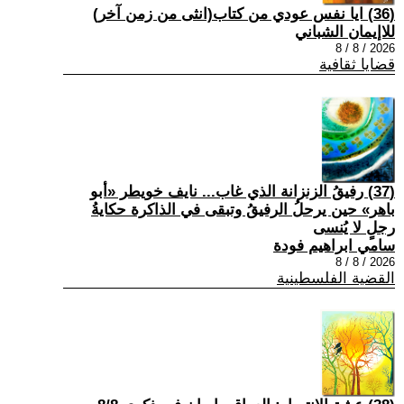
(36) ايا نفس عودي من كتاب(انثى من زمن آخر)
للاإيمان الشباني
2026 / 8 / 8
قضايا ثقافية
(37) رفيقُ الزنزانة الذي غاب... نايف خويطر «أبو
باهر» حين يرحلُ الرفيقُ وتبقى في الذاكرة حكايةُ
رجلٍ لا يُنسى
سامي ابراهيم فودة
2026 / 8 / 8
القضية الفلسطينية