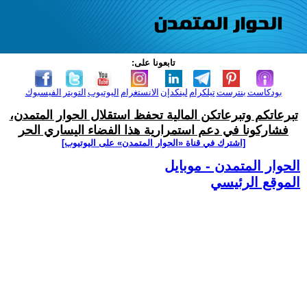
تابعونا على:
بودكاست
بنترست
تيلكرام
لينكدإن
الانستغرام
اليوتيوب
التويتر
الفيسبوك
تبرعاتكم وتبرعاتكن المالية تحفظ استقلال الحوار المتمدن،
فشاركونا في دعم استمرارية هذا الفضاء اليساري الحر
[اشترك في قناة ‫«الحوار المتمدن» على اليوتيوب]
الحوار المتمدن - موبايل
الموقع الرئيسي