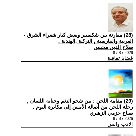
(28) مقارنة بين شكسبير وبعض كبار شعراء الشرق -
العربية والفارسية , التركية ,الهندية .
صلاح الدين محسن
2026 / 8 / 8
قضايا ثقافية
(29) مقامة اللحن : بين شجو النغم وجناية اللسان ,
رحلة اللحن من أصالة الأمس إلى مكابرة اليوم .
صباح حزمي الزهيري
2026 / 8 / 8
الادب والفن