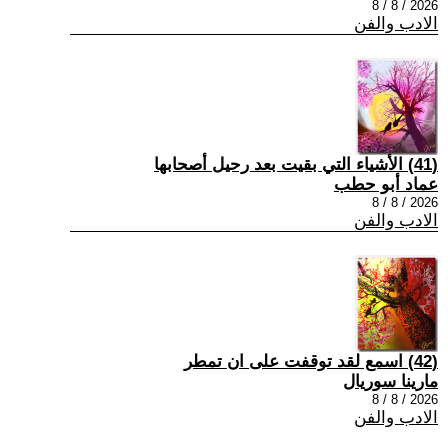
2026 / 8 / 8
الادب والفن
(41) الأشياء التي بقيت بعد رحيل أصحابها
عماد أبو حطب
2026 / 8 / 8
الادب والفن
(42) اسمع لقد توقفت على ان تمطر
مارينا سوريال
2026 / 8 / 8
الادب والفن