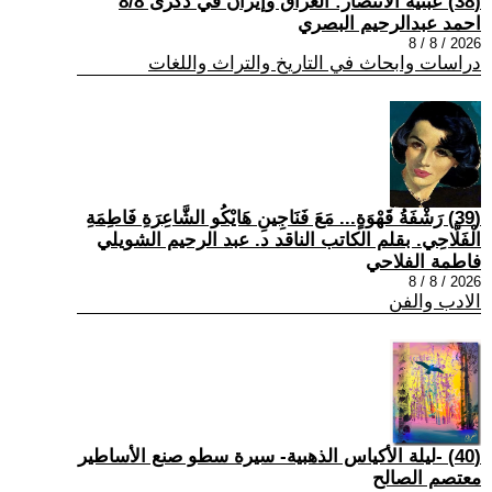
(38) عبثية الانتصار: العراق وإيران في ذكرى 8/8
احمد عبدالرحيم البصري
2026 / 8 / 8
دراسات وابحاث في التاريخ والتراث واللغات
(39) رَشْفَةُ قَهْوَةٍ... مَعَ فَنَاجِينِ هَايْكُو الشَّاعِرَةِ فَاطِمَةِ
الْفَلَّاحِي. بقلم الكاتب الناقد د. عبد الرحيم الشويلي
فاطمة الفلاحي
2026 / 8 / 8
الادب والفن
(40) -ليلة الأكياس الذهبية- سيرة سطو صنع الأساطير
معتصم الصالح