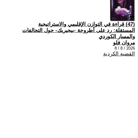
(47) قراءة في التوازن الإقليمي والاستراتيجية
المستقلة: رد على أطروحة -بيجيريك- حول التحالفات
والمسار الكوردي
مروان فلو
2026 / 8 / 8
القضية الكردية