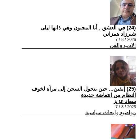
(24) في العشق , أنا المجنون وهي ذاتها ليلى
شيرزاد همزاني
2026 / 8 / 7
الادب والفن
(25) إيفين... حين يتحول السجن إلى مرآة لخوف
النظام من انتفاضة جديدة
سعاد عزيز
2026 / 8 / 7
مواضيع وابحاث سياسية