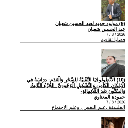
(9) مولود جديد لعبد الحسين شعبان
عبد الحسين شعبان
2026 / 8 / 7
قضايا ثقافية
(10) الْأَنْطُولُوجْيَا التِّقْنِيَّةُ لِلسِّحْرِ وَالْعَدَمِ: دِرَاسَةٌ فِي
الْإِمْكَانِ الْكَامِنِ وَالتَّشْكِيلِ الْوُجُودِيِّ -الجُزْءُ الثَّالِثُ
وَالسِّتُّونَ بَعْدَ الثَّلَاثِمِائَةِ-
حمودة المعناوي
2026 / 8 / 7
الفلسفة ,علم النفس , وعلم الاجتماع