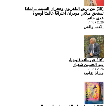
(15) بين بريق التلفزيون وهجران السينما... لماذا
تستحق ميلاني مودران اعترافًا عالميًا أوسع؟
عدي حاتم
2026 / 8 / 7
الادب والفن
(16) عن -الثقافلوجيا-
عبد الحسين شعبان
2026 / 8 / 7
قضايا ثقافية