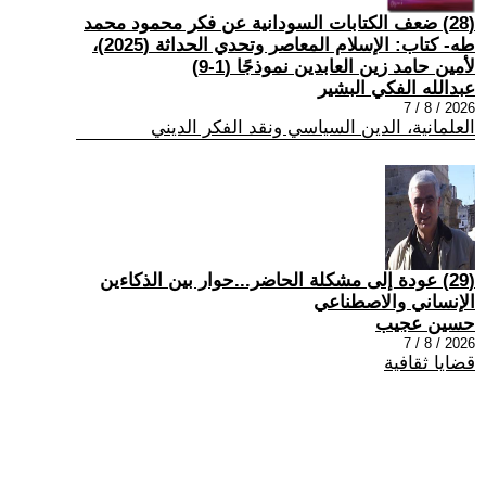
(28) ضعف الكتابات السودانية عن فكر محمود محمد
طه- كتاب: الإسلام المعاصر وتحدي الحداثة (2025)،
لأمين حامد زين العابدين نموذجًا (1-9)
عبدالله الفكي البشير
2026 / 8 / 7
العلمانية، الدين السياسي ونقد الفكر الديني
(29) عودة إلى مشكلة الحاضر...حوار بين الذكاءين
الإنساني والاصطناعي
حسين عجيب
2026 / 8 / 7
قضايا ثقافية