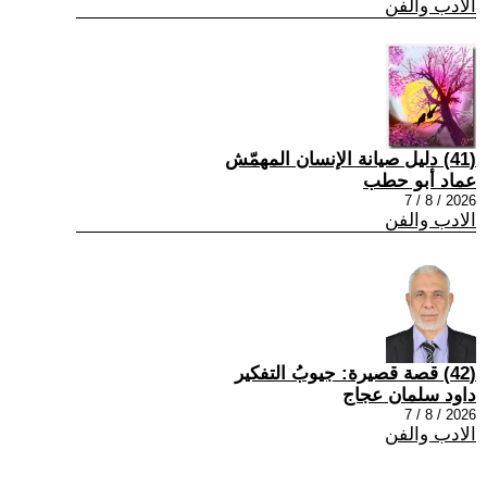
الادب والفن
(41) دليل صيانة الإنسان المهمّش
عماد أبو حطب
2026 / 8 / 7
الادب والفن
(42) قصة قصيرة: جيوبُ التفكير
داود سلمان عجاج
2026 / 8 / 7
الادب والفن