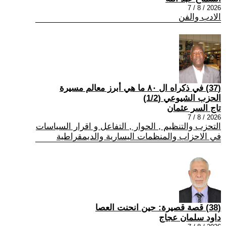
2026 / 8 / 7
الادب والفن
(37) في ذكراه ال ٨٠ ما هي أبرز معالم مسيرة
الحزب الشيوعي (1/2)
تاج السر عثمان
2026 / 8 / 7
التحزب والتنظيم , الحوار , التفاعل و اقرار السياسات
في الاحزاب والمنظمات اليسارية والديمقراطية
(38) قصة قصيرة: حين انحنت العصا
داود سلمان عجاج