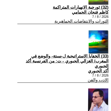
(32) ثورچية الانهيارات المتراكمة
كاظم فنجان الحمامي
2026 / 8 / 7
الثورات والانتفاضات الجماهيرية
(33) الخفايا الاستراتيجية ل-سبتة- والوضع في
المغرب/ الغزالي الجبوري - ت: من الفرنسية أكد
الجبوري
أكد الجبوري
2026 / 8 / 7
الادب والفن