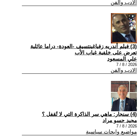
الادب والفن
(3) فيلم أندريه زفياغينتسيف -العودة- دراما عائلية
تعرض على خلفية غياب الأب
علي المسعود
2026 / 8 / 7
الادب والفن
(4) سنجار: ماهي سر الذاكرة التي لا تُقفل ؟
مجيد حسو مراد
2026 / 8 / 7
مواضيع وابحاث سياسية