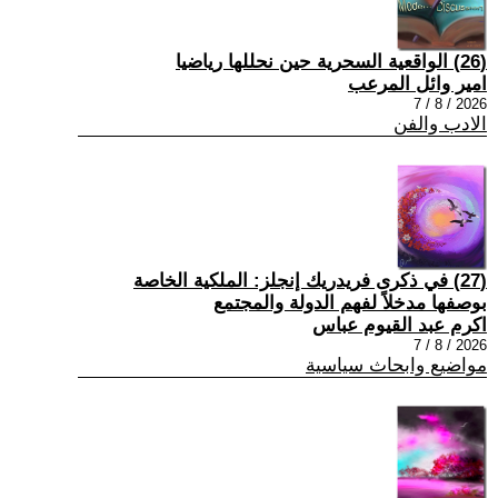
(26) الواقعية السحرية حين نحللها رياضيا
امير وائل المرعب
2026 / 8 / 7
الادب والفن
(27) في ذكرى فريدريك إنجلز: الملكية الخاصة
بوصفها مدخلاً لفهم الدولة والمجتمع
اكرم عبد القيوم عباس
2026 / 8 / 7
مواضيع وابحاث سياسية