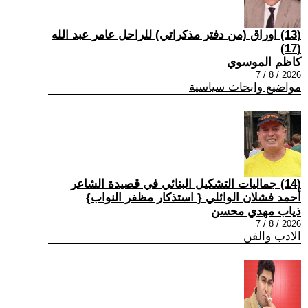
(13) اوراق (من دفتر مذكراتي) للراحل عامر عبد الله
(17)
كاظم الموسوي
2026 / 8 / 7
مواضيع وابحاث سياسية
(14) جماليات التشكيل البنائي في قصيدة الشاعر
أحمد فشلان الوائلي { استذكار مظفر النواب}
ذياب مهدي محسن
2026 / 8 / 7
الادب والفن