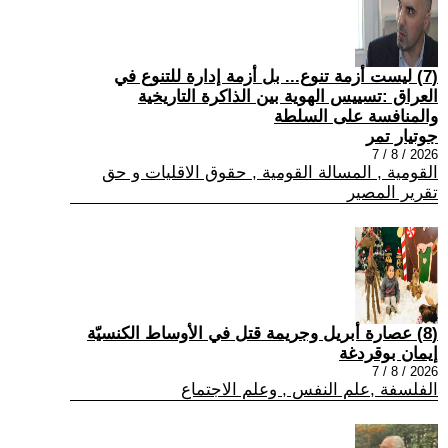
(7) ليست أزمة تنوع... بل أزمة إدارة للتنوع في
العراق :تسييس الهوية بين الذاكرة التاريخية
والمنافسة على السلطة
جوتيار تمر
2026 / 8 / 7
القومية , المسالة القومية , حقوق الاقليات و حق
تقرير المصير
(8) عصارة أبريل وجريمة قتل في الأوساط الكنسيّة
إيمان بوقردغة
2026 / 8 / 7
الفلسفة ,علم النفس , وعلم الاجتماع