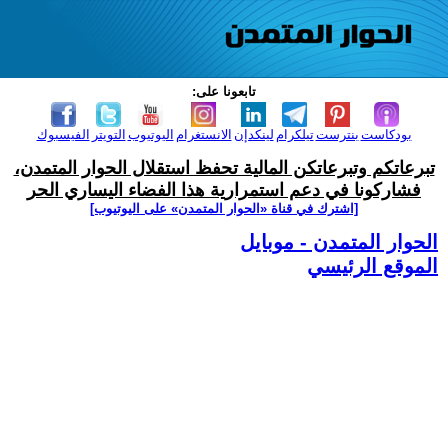
تابعونا على:
بودكاست
بنترست
تيلكرام
لينكدإن
الانستغرام
اليوتيوب
التويتر
الفيسبوك
تبرعاتكم وتبرعاتكن المالية تحفظ استقلال الحوار المتمدن،
فشاركونا في دعم استمرارية هذا الفضاء اليساري الحر
[اشترك في قناة ‫«الحوار المتمدن» على اليوتيوب]
الحوار المتمدن - موبايل
الموقع الرئيسي