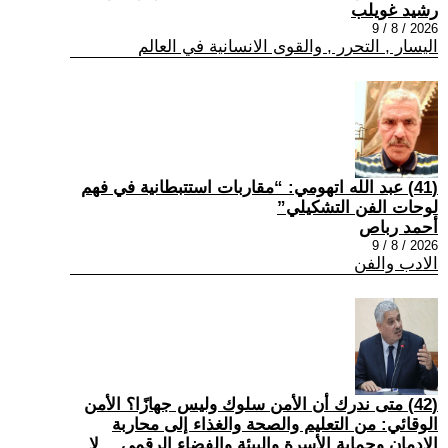
رشيد غويلب
2026 / 8 / 9
اليسار , التحرر , والقوى الانسانية في العالم
(41) عبد الله اتهومي: “مقاربات استتبطانية في فهم
لوحات الفن التشكيلي”
أحمد رباص
2026 / 8 / 9
الادب والفن
(42) متى ندرك أن الأمن سلوك وليس جهازًا؟ الأمن
الوقائي: من التعليم والصحة والغذاء إلى محاربة
الإدمان وحماية الأسرة والبيئة والفضاء الرقمي… لا