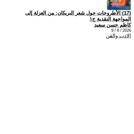
(17) الأطروحات حول شعر البريكان: من العزلة إلى
المواجهة النقدية ج١
كاظم حسن سعيد
2026 / 8 / 9
الادب والفن