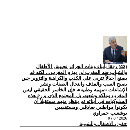
(43) رفقاً بأبناء وبنات الجزائر تجييش الأطفال
والشباب ضد المغرب لن يهزم المغرب… لكنه قد
يصنع أجيالاً تتربى على الكذب والكراهية والتزوير حين
يصبح السب والقذف وانتحال الصفات ونشر
الإشاعات «مهمة وطنية»، فإن الخاسر الحقيقي ليس
المغرب وملكه وشعبه، بل المجتمع الذي يزرع هذه
السلوكيات في أبنائه ثم ينتظر منهم مستقبلاً أن
يكونوا مواطنين صادقين ومستقيمين
بوشعيب حمراوي
2026 / 8 / 9
حقوق الاطفال والشبيبة