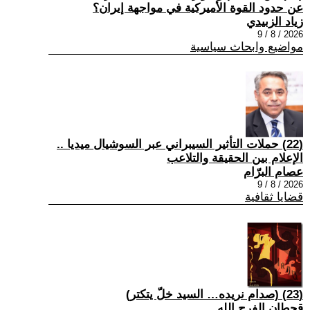
عن حدود القوة الأميركية في مواجهة إيران؟
زياد الزبيدي
2026 / 8 / 9
مواضيع وابحاث سياسية
(22) حملات التأثير السيبراني عبر السوشيال ميديا ..
الإعلام بين الحقيقة والتلاعب
عصام البرّام
2026 / 8 / 9
قضايا ثقافية
(23) (صدام نريده… السيد خلّ يتكتر)
قحطان الفرج الله