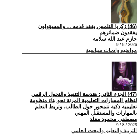
(46) زكريا التلمس يفقد قدمه ... والمسؤولون
يفقدون ضمائرهم
حازم عبد الله سلامة
2026 / 8 / 9
مواضيع وابحاث سياسية
(47) الجزء الثاني: هندسة التنفيذ والتحول الرقمي
لنظام المسارات التعليمية المرنة نحو بناء منظومة
تعليمية ذكية تتمحور حول الطالب، وتربط التعلم
بالمهارات والمستقبل المهني
مصطفى محمود مقلد
2026 / 8 / 9
التربية والتعليم والبحث العلمي