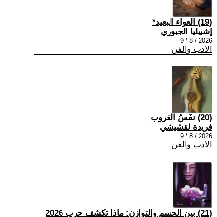
(19) العواء البعيد*
إشبيليا الجبوري
2026 / 8 / 9
الادب والفن
(20) نفَسُ الغروب
فريدة لقشيشي
2026 / 8 / 9
الادب والفن
(21) بين الحسم والتوازن: ماذا تكشف حرب 2026