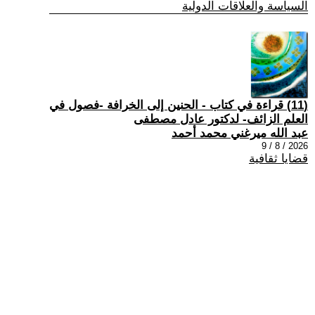
السياسة والعلاقات الدولية
(11) قراءة في كتاب - الحنين إلى الخرافة -فصول في
العلم الزائف- لدكتور عادل مصطفى
عبد الله ميرغني محمد أحمد
2026 / 8 / 9
قضايا ثقافية