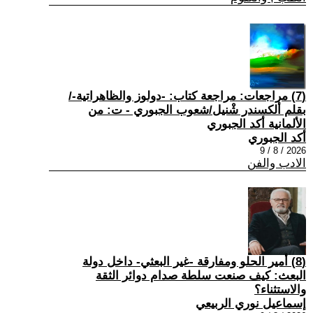
(7) مراجعات: مراجعة كتاب: -دولوز والظاهراتية-/
بقلم ألكسندر شْنيل/شعوب الجبوري - ت: من
الألمانية أكد الجبوري
أكد الجبوري
2026 / 8 / 9
الادب والفن
(8) أمير الحلو ومفارقة -غير البعثي- داخل دولة
البعث: كيف صنعت سلطة صدام دوائر الثقة
والاستثناء؟
إسماعيل نوري الربيعي