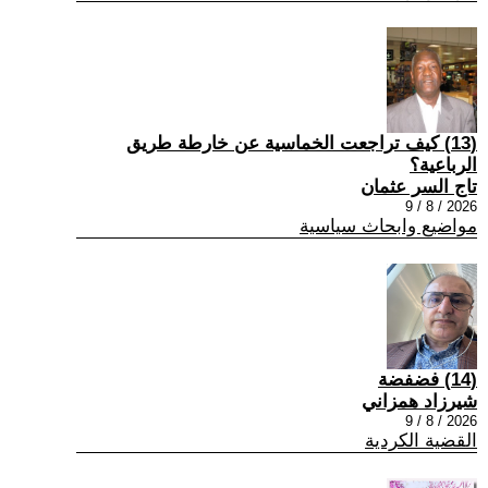
(13) كيف تراجعت الخماسية عن خارطة طريق
الرباعية؟
تاج السر عثمان
2026 / 8 / 9
مواضيع وابحاث سياسية
(14) فضفضة
شيرزاد همزاني
2026 / 8 / 9
القضية الكردية