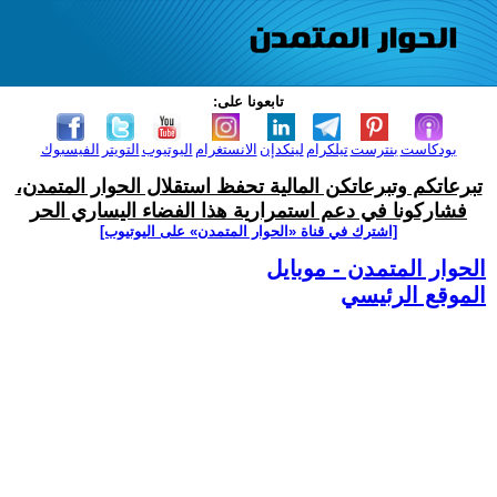
تابعونا على:
بودكاست
بنترست
تيلكرام
لينكدإن
الانستغرام
اليوتيوب
التويتر
الفيسبوك
تبرعاتكم وتبرعاتكن المالية تحفظ استقلال الحوار المتمدن،
فشاركونا في دعم استمرارية هذا الفضاء اليساري الحر
[اشترك في قناة ‫«الحوار المتمدن» على اليوتيوب]
الحوار المتمدن - موبايل
الموقع الرئيسي