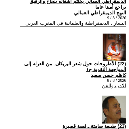
الديمقراطي العمالي يختتم أشغاله بنجاح والرفيق
براجع أمينا عاما
النهج الديمقراطي العمالي
2026 / 8 / 9
اليسار , الديمقراطية والعلمانية في المغرب العربي
(22) الأطروحات حول شعر البريكان: من العزلة إلى
المواجهة النقدية ج١
كاظم حسن سعيد
2026 / 8 / 9
الادب والفن
(23) طبيعة صامتة...قصة قصيرة