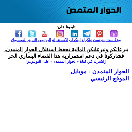
تابعونا على:
بودكاست
بنترست
تيلكرام
لينكدإن
الانستغرام
اليوتيوب
التويتر
الفيسبوك
تبرعاتكم وتبرعاتكن المالية تحفظ استقلال الحوار المتمدن،
فشاركونا في دعم استمرارية هذا الفضاء اليساري الحر
[اشترك في قناة ‫«الحوار المتمدن» على اليوتيوب]
الحوار المتمدن - موبايل
الموقع الرئيسي