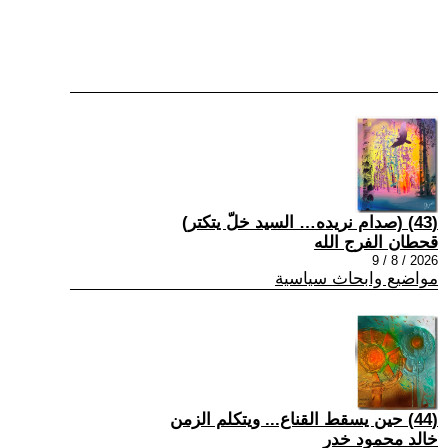
(43) (صدام نريده… السيد خلّ يتكتر)
قحطان الفرج الله
2026 / 8 / 9
مواضيع وابحاث سياسية
(44) حين يسقط القناع... ويتكلم الزمن
خالد محمود خدر