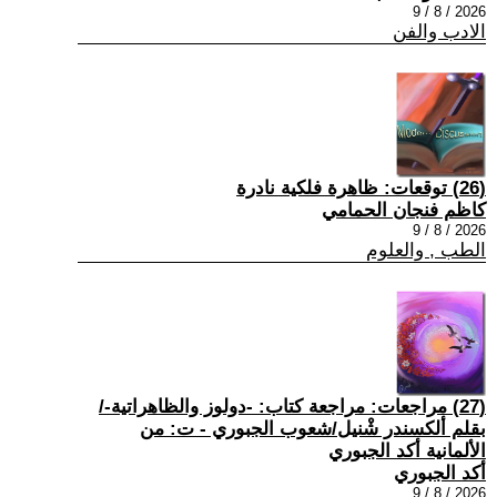
2026 / 8 / 9
الادب والفن
(26) توقعات: ظاهرة فلكية نادرة
كاظم فنجان الحمامي
2026 / 8 / 9
الطب , والعلوم
(27) مراجعات: مراجعة كتاب: -دولوز والظاهراتية-/
بقلم ألكسندر شْنيل/شعوب الجبوري - ت: من
الألمانية أكد الجبوري
أكد الجبوري
2026 / 8 / 9