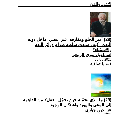
الادب والفن
(28) أمير الحلو ومفارقة -غير البعثي- داخل دولة
البعث: كيف صنعت سلطة صدام دوائر الثقة
والاستثناء؟
إسماعيل نوري الربيعي
2026 / 8 / 9
قضايا ثقافية
(29) ما الذي نحمّله حين نحمّل العقل؟ من الفاهمة
إلى الوعي والهوية واشتكال الوجود
عزالدين جباري