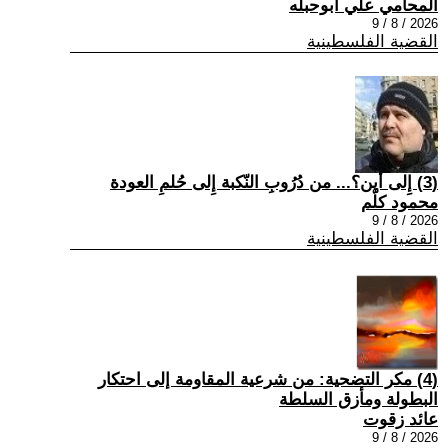
المحامي علي ابوحبله
2026 / 8 / 9
القضية الفلسطينية
(3) إِلى أين؟... من دُرُوبِ النّكبة إِلى حُلمِ العودة
محمود كلّم
2026 / 8 / 9
القضية الفلسطينية
(4) مكر التضحية: من شرعية المقاومة إلى احتكار
البطولة ومأزق السلطة
عائد زقوت
2026 / 8 / 9