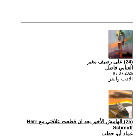
(24) على رصيف مغبر
العتابي فاضل
2026 / 8 / 9
الادب والفن
(25) الهامش الأخير بعد ان قطعت علاقتي مع Herr
Schmidt
عماد أبو حطب