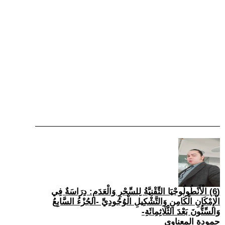
(6) الْأَنْطُولُوجْيَا التِّقْنِيَّةُ لِلسِّحْرِ وَالْعَدَمِ: دِرَاسَةٌ فِي
الْإِمْكَانِ الْكَامِنِ وَالتَّشْكِيلِ الْوُجُودِيِّ -الجُزْءُ السَّابِعُ
وَالسِّتُّونَ بَعْدَ الثَّلَاثِمِائَةِ-
حمودة المعناوي