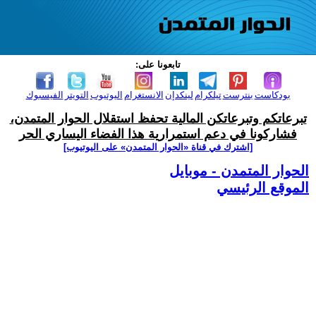
تابعونا على:
بودكاست
بنترست
تيلكرام
لينكدإن
الانستغرام
اليوتيوب
التويتر
الفيسبوك
تبرعاتكم وتبرعاتكن المالية تحفظ استقلال الحوار المتمدن،
فشاركونا في دعم استمرارية هذا الفضاء اليساري الحر
[اشترك في قناة ‫«الحوار المتمدن» على اليوتيوب]
الحوار المتمدن - موبايل
الموقع الرئيسي