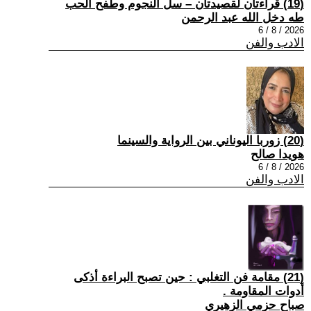
(19) قراءتان لقصيدتان – سل النجوم وطفح الحب
طه دخل الله عبد الرحمن
2026 / 8 / 6
الادب والفن
(20) زوربا اليوناني بين الرواية والسينما
هويدا صالح
2026 / 8 / 6
الادب والفن
(21) مقامة فن التغلبي : حين تصبح البراءة أذكى
أدوات المقاومة .
صباح حزمي الزهيري