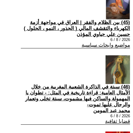
(45) بين الظلام والفقر | العراق في مواجهة أزمة
الكهرباء والتقشف المالي ( الجذور ، النمو ، الحلول )
حسين علي حياوي المؤذن
2026 / 8 / 6
مواضيع وابحاث سياسية
(46) سبتة في الذاكرة الشعبية المغربية من خلال
الأمثال العامية: قراءة تاريخية في المثل: - تطوان يا
المهمولة والساكن فيها مشموت، سبتة تخلى وتعمار
والرجال عليها تموت-
محمد عبد المومن
2026 / 8 / 6
قضايا ثقافية