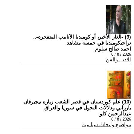
(9) -الغاز الأخير، أو كوميديا الأنابيب المتفجرة-..
تراجيكوميديا في خمسة مشاهد
احمد صالح سلوم
2026 / 8 / 6
الادب والفن
(10) علم كوردستان في قصر الشعب زيارة نيجيرفان
بارزاني ودلالات التحول في سوريا والعراق
عبدالرحمن كلو
2026 / 8 / 6
مواضيع وابحاث سياسية