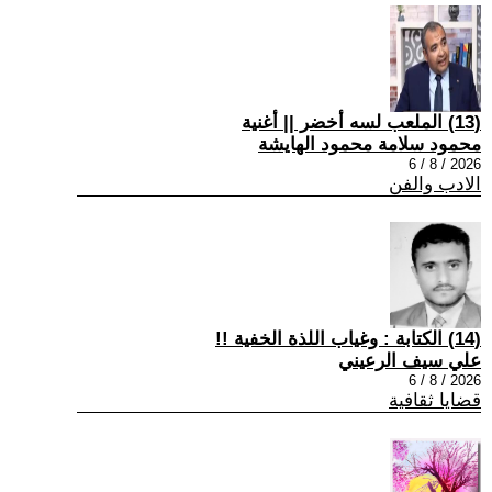
(13) الملعب لسه أخضر || أغنية
محمود سلامة محمود الهايشة
2026 / 8 / 6
الادب والفن
(14) الكتابة : وغياب اللذة الخفية !!
علي سيف الرعيني
2026 / 8 / 6
قضايا ثقافية