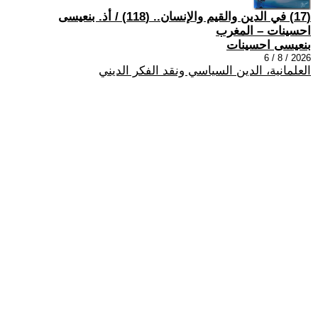
(17) في الدين والقيم والإنسان.. (118) / أذ. بنعيسى
احسينات – المغرب
بنعيسى احسينات
2026 / 8 / 6
العلمانية، الدين السياسي ونقد الفكر الديني