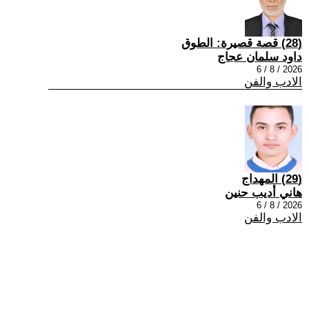
(28) قصة قصيرة: الطوق
داود سلمان عجاج
2026 / 8 / 6
الادب والفن
(29) المهداج
هاني أديب حنين
2026 / 8 / 6
الادب والفن