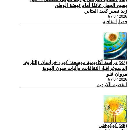
يصبح الجهل عائقًا أمام نهضة الوطن
زيد نصير كعيد العتابي
2026 / 8 / 6
قضايا ثقافية
(37) دراسة أكاديمية موسعة: كورد خراسان (التاريخ،
الديموغرافيا، الثقافات، وآليات صون الهوية
مروان فلو
2026 / 8 / 6
القضية الكردية
(38) كوكوختي