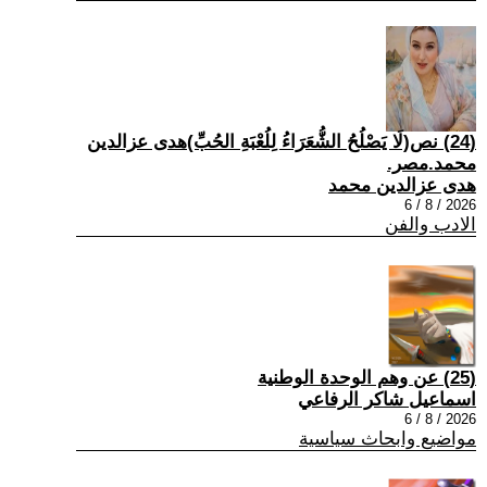
(24) نص(لَا يَصْلُحُ الشُّعَرَاءُ لِلُعْبَةِ الحُبِّ)هدى عزالدين
محمد.مصر.
هدى عزالدين محمد
2026 / 8 / 6
الادب والفن
(25) عن وهم الوحدة الوطنية
اسماعيل شاكر الرفاعي
2026 / 8 / 6
مواضيع وابحاث سياسية