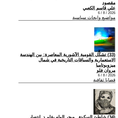
مقصود
علي قاسم الكعبي
2026 / 8 / 6
مواضيع وابحاث سياسية
(33) تشكُّل القومية الآشورية المعاصرة: بين الهندسة
الاستعمارية والسياقات التاريخية في شمال
ميزوبوتاميا
مروان فلو
2026 / 8 / 6
قضايا ثقافية
(34) شاطئ السكينة.. وبحر الوله بقلم د_انتصار