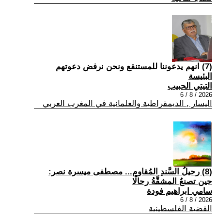
(7) انهم يدعوننا للمستنقع ونحن نرفض دعوتهم
البئيسة
التيتي الحبيب
2026 / 8 / 6
اليسار , الديمقراطية والعلمانية في المغرب العربي
(8) رحيلُ السَّندِ المُقاوم... مصطفى ميسرة نصر:
حين تصنعُ المشقَّةُ رجالًا
سامي ابراهيم فودة
2026 / 8 / 6
القضية الفلسطينية