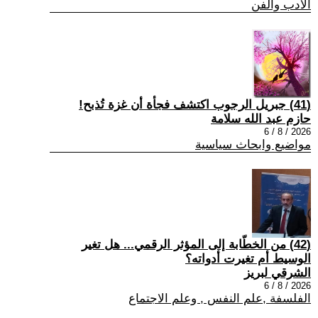
الادب والفن
(41) جبريل الرجوب اكتشف فجأة أن غزة تُذبح!
حازم عبد الله سلامة
2026 / 8 / 6
مواضيع وابحاث سياسية
(42) من الخطّابة إلى المؤثر الرقمي... هل تغير
الوسيط أم تغيرت أدواته؟
الشرقي لبريز
2026 / 8 / 6
الفلسفة ,علم النفس , وعلم الاجتماع