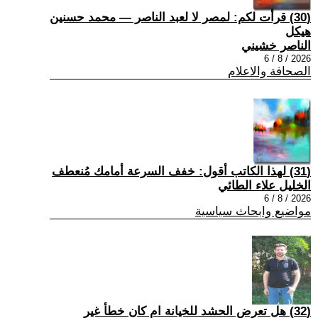
(30) قرأت لكم: لمصر لا لعبد الناصر — محمد حسنين
هيكل
الناصر خشيني
2026 / 8 / 6
الصحافة والاعلام
(31) لهذا الكاتب أقول: خفف السرعة أمامك مُنعطف
الخليل علاء الطائي
2026 / 8 / 6
مواضيع وابحاث سياسية
(32) هل تعرض الحشد للخيانة ام كان خطأ غير