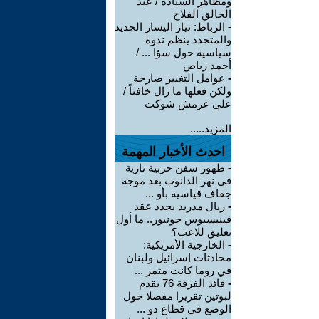
ومظاهر السيادة / عبد
الخالق الفلاح
-
الرباط: تيار اليسار الجديد
والمتجدد ينظم ندوة
سياسية حول سؤا ... /
أحمد رباص
-
عوامل التغيير صارخة
ولكن فعلها ما زال خافتاً /
علي عرمش شوكت
المزيد.....
احدث الأخبار المهمة
-
ظهور سفن حربية نازية
في نهر الدانوب بعد موجة
جفاف قياسية بأو ...
-
ريال مدريد يجدد عقد
فينيسيوس جونيور.. ما أول
تعليق للاعب؟
-
الخارجية الأمريكية:
محادثات إسرائيل ولبنان
في روما كانت مثمر ...
-
قائد الفرقة 76 يقدم
لبوتين تقريرا مفصلا حول
الوضع في قطاع دو ...