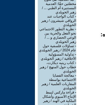
مخطئين حقًا: العدمية
المستنيرة أم الطبي ... /
زهير الخويلدي
-
كتاب الواجبات عند
الرواقي شيشرون / زهير
الخويلدي
-
نظرية التطور الاجتماعي
:
نحو الفعل والحرية بين
الوعي الحضاري و ... /
زهير الخويلدي
-
تساؤلات فلسفية حول
عام 2024 / زهير الخويلدي
-
تداولية المسؤولية
الأخلاقية / زهير الخويلدي
-
كتاب رينيه ديكارت،
خطاب حول المنهج / زهير
الخويلدي
-
معالجة القضايا
الاجتماعية بواسطة
المقاربات العلمية / زهير
الخويلدي
-
قراءة ماركس لنمط
الإنتاج الآسيوي وأشكال
الملكية في الهند / زهير
الخويلدي