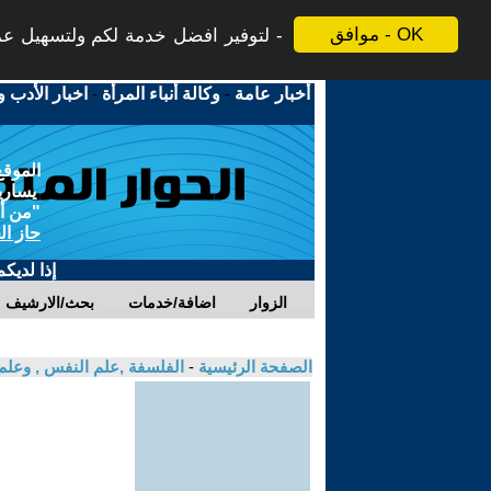
موافق - OK
لتوفير افضل خدمة لكم ولتسهيل عملي
أخبار عامة
-
وكالة أنباء المرأة
-
اخبار الأدب و
الموقع
يسارية
"من أج
حاز ال
إذا لديك
الزوار
اضافة/خدمات
بحث/الارشيف
الصفحة الرئيسية
-
الفلسفة ,علم النفس , وعلم