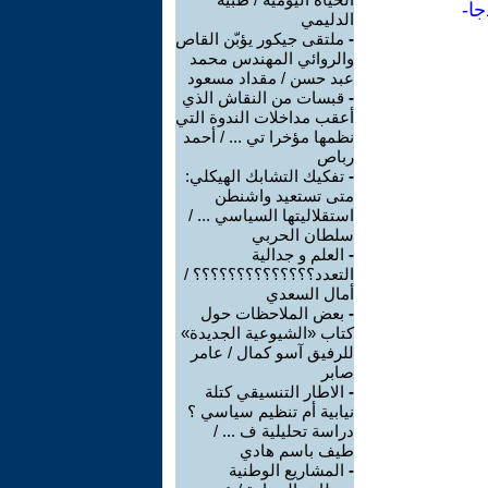
جا-
الدليمي
-
ملتقى جيكور يؤبّن القاص
والروائي المهندس محمد
عبد حسن / مقداد مسعود
-
قبسات من النقاش الذي
أعقب مداخلات الندوة التي
نظمها مؤخرا تي ... / أحمد
رباص
-
تفكيك التشابك الهيكلي:
متى تستعيد واشنطن
استقلاليتها السياسي ... /
سلطان الحربي
-
العلم و جدالية
التعدد؟؟؟؟؟؟؟؟؟؟؟؟؟؟ /
أمال السعدي
-
بعض الملاحظات حول
كتاب «الشيوعية الجديدة»
للرفيق آسو كمال / عامر
صابر
-
الاطار التنسيقي كتلة
نيابية أم تنظيم سياسي ؟
دراسة تحليلية ف ... /
طيف باسم هادي
-
المشاريع الوطنية