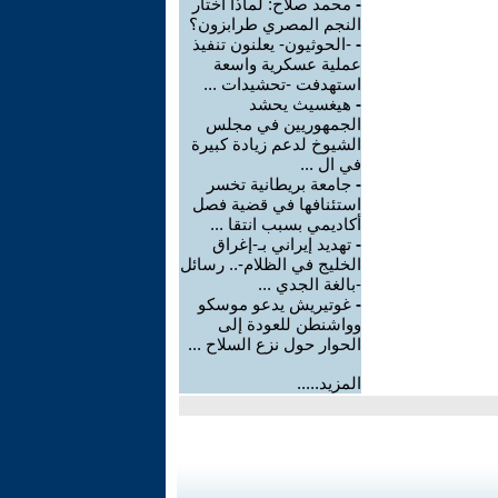
-
محمد صلاح: لماذا اختار
النجم المصري طرابزون؟
-
-الحوثيون- يعلنون تنفيذ
عملية عسكرية واسعة
استهدفت -تحشيدات ...
-
هيغسيث يحشد
الجمهوريين في مجلس
الشيوخ لدعم زيادة كبيرة
في ال ...
-
جامعة بريطانية تخسر
استئنافها في قضية فصل
أكاديمي بسبب انتقا ...
-
تهديد إيراني بـ-إغراق
الخليج في الظلام-.. رسائل
-بالغة الجدي ...
-
غوتيريش يدعو موسكو
وواشنطن للعودة إلى
الحوار حول نزع السلاح ...
المزيد.....