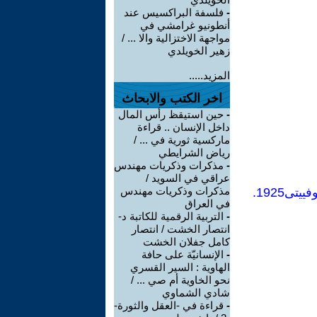
-
فلسفة البراكسيس عند
أنطونيو غرامشي في
مواجهة الاختزالية والا ... /
زهير الخويلدي
المزيد.....
اخر الكتب والابحاث
-
حين استيقظ رأس المال
داخل الإنسان .. قراءة
ماركسية ثورية في ... /
رياض الشرايطي
-
مذكرات وذكريات مهندس
عراقي في السويد /
مذكرات وذكريات مهندس
في العراق
-
التربية الرقمية للكاتبة د-
انتصار الخشت / انتصار
كامل جفلان الخشت
-
الإنسانيّة على حافة
الهاوية : السير القسري
نحو الخاوية أم صي ... /
شادي الشماوي
-
قراءة في -العقل والثورة-