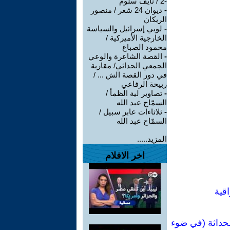
-2 / نايف سلوم
-
ديوان 24 شعر / منصور
الريكان
-
لوبي إسرائيل والسياسة
الخارجية الأميركية /
محمود الصباغ
-
القصة الشاعرة والوعي
الجمعي الحداثي/ مقاربة
في دور القصة الش ... /
ربيحة الرفاعي
-
تصاوير لية الظمأ /
السمّاح عبد الله
-
ثلاثاءات عابر سبيل /
السمّاح عبد الله
المزيد.....
اخر الافلام
قية
لحداثة (في ضوء