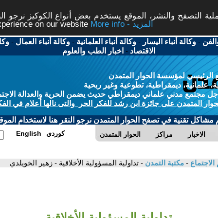
ة التصفح والنشر، الموقع يستخدم بعض أنواع الكوكيز نرجو النق
More info - المزيد
experience on our website
الفن
-
وكالة أنباء اليسار
-
وكالة أنباء العلمانية
-
وكالة أنباء العمال
-
وكا
الاقتصاد
-
اخبار الطب والعلوم
 الرئيسي لمؤسسة الحوار المتمدن
، علمانية، ديمقراطية، تطوعية وغير ربحية
ل مجتمع مدني علماني ديمقراطي حديث يضمن الحرية والعدالة الاجتم
حوار المتمدن على جائزة ابن رشد للفكر الحر والتى نالها أعلام في الفك
م مشاكل تقنية في تصفح الحوار المتمدن نرجو النقر هنا لاستخدام الموقع
كوردي
English
الاخبار
مراكز
الحوار المتمدن
 الاجتماع
-
مكتبة التمدن
- تداولية المسؤولية الأخلاقية - زهير الخويلدي
تداولية المسؤولية الأخلاقية