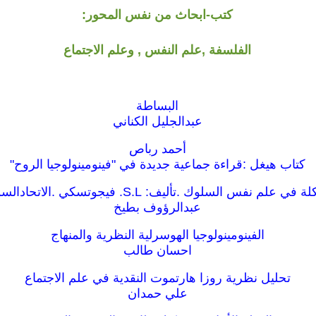
كتب-ابحاث من نفس المحور:
الفلسفة ,علم النفس , وعلم الاجتماع
البساطة
عبدالجليل الكناني
أحمد رباص
كتاب هيغل :قراءة جماعية جديدة في "فينومينولوجيا الروح"
نفس السلوك .تأليف: S.L. فيجوتسكي .الاتحادالسوفييتى1925.
عبدالرؤوف بطيخ
الفينومينولوجيا الهوسرلية النظرية والمنهاج
احسان طالب
تحليل نظرية روزا هارتموت النقدية في علم الاجتماع
علي حمدان