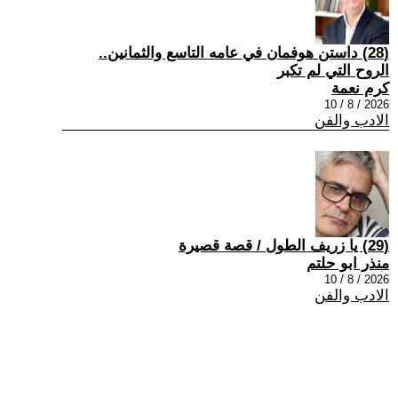
(28) داستن هوفمان في عامه التاسع والثمانين..
الروح التي لم تكبر
كرم نعمة
2026 / 8 / 10
الادب والفن
(29) يا زريف الطول / قصة قصيرة
منذر ابو حلتم
2026 / 8 / 10
الادب والفن