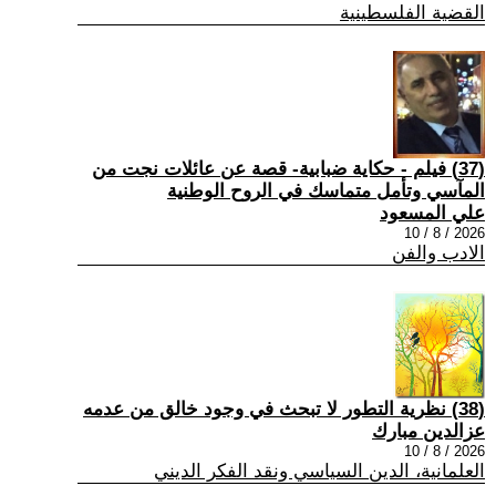
القضية الفلسطينية
(37) فيلم - حكاية ضبابية- قصة عن عائلات نجت من
المآسي وتأمل متماسك في الروح الوطنية
علي المسعود
2026 / 8 / 10
الادب والفن
(38) نظرية التطور لا تبحث في وجود خالق من عدمه
عزالدين مبارك
2026 / 8 / 10
العلمانية، الدين السياسي ونقد الفكر الديني