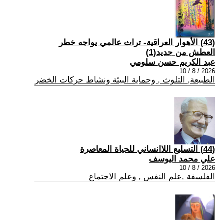
(43) الأهوار العراقية- تراث عالمي يواجه خطر
العطش من جديد(1)
عبد الكريم حسن سلومي
2026 / 8 / 10
الطبيعة, التلوث , وحماية البيئة ونشاط حركات الخضر
(44) التسليع اللاانساني للحياة المعاصرة
علي محمد اليوسف
2026 / 8 / 10
الفلسفة ,علم النفس , وعلم الاجتماع