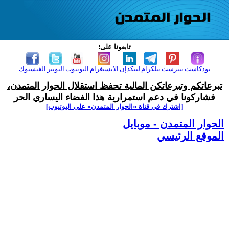
تابعونا على:
بودكاست
بنترست
تيلكرام
لينكدإن
الانستغرام
اليوتيوب
التويتر
الفيسبوك
تبرعاتكم وتبرعاتكن المالية تحفظ استقلال الحوار المتمدن،
فشاركونا في دعم استمرارية هذا الفضاء اليساري الحر
[اشترك في قناة ‫«الحوار المتمدن» على اليوتيوب]
الحوار المتمدن - موبايل
الموقع الرئيسي