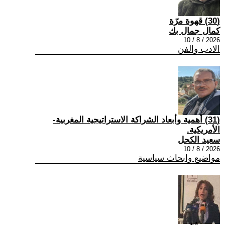
(30) قهوة مرّة
كمال جمال بك
2026 / 8 / 10
الادب والفن
(31) أهمية وأبعاد الشراكة الاستراتيجية المغربية-
الأمريكية.
سعيد الكحل
2026 / 8 / 10
مواضيع وابحاث سياسية