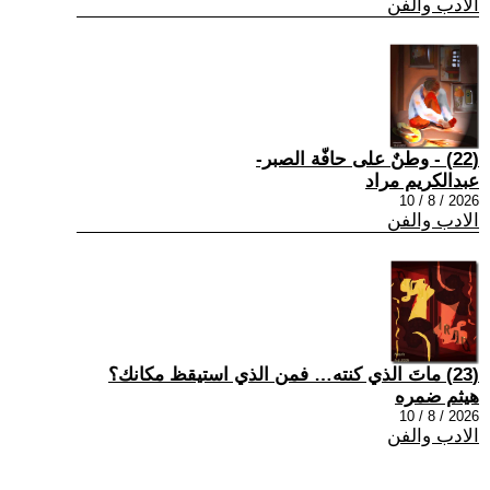
الادب والفن
(22) - وطنٌ على حافّة الصبر-
عبدالكريم مراد
2026 / 8 / 10
الادب والفن
(23) ماتَ الذي كنته… فمن الذي استيقظ مكانك؟
هيثم ضمره
2026 / 8 / 10
الادب والفن