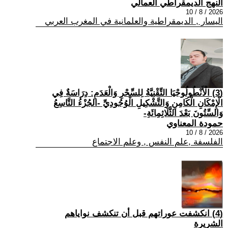
النهج الديمقراطي العمالي
2026 / 8 / 10
اليسار , الديمقراطية والعلمانية في المغرب العربي
(3) الْأَنْطُولُوجْيَا التِّقْنِيَّةُ لِلسِّحْرِ وَالْعَدَمِ: دِرَاسَةٌ فِي
الْإِمْكَانِ الْكَامِنِ وَالتَّشْكِيلِ الْوُجُودِيِّ -الجُزْءُ التَّاسِعُ
وَالسِّتُونَ بَعْدَ الثَّلَاثِمِائَةِ-
حمودة المعناوي
2026 / 8 / 10
الفلسفة ,علم النفس , وعلم الاجتماع
(4) انكشفت عوراتهم قبل أن تنكشف نواياهم
الشريرة