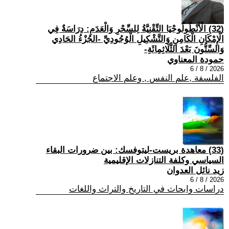
(32) الْأَنْطُولُوجْيَا التِّقْنِيَّةُ لِلسِّحْرِ وَالْعَدَمِ: دِرَاسَةٌ فِي
الْإِمْكَانِ الْكَامِنِ وَالتَّشْكِيلِ الْوُجُودِيِّ -الجُزْءُ الحَادِي
وَالسِّتُّونَ بَعْدَ الثَّلَاثِمِائَةِ-
حمودة المعناوي
2026 / 8 / 6
الفلسفة ,علم النفس , وعلم الاجتماع
(33) معاهدة بريست-ليتوفسك: بين ضرورات البقاء
السياسي وكلفة التنازلات الإقليمية
زيد نائل العدوان
2026 / 8 / 6
دراسات وابحاث في التاريخ والتراث واللغات