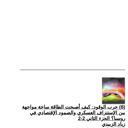
(6) حرب الوقود: كيف أصبحت الطاقة ساحة مواجهة
بين الإستنزاف العسكري والصمود الإقتصادي في
روسيا؟ الجزء الثاني 2-2
زياد الزبيدي