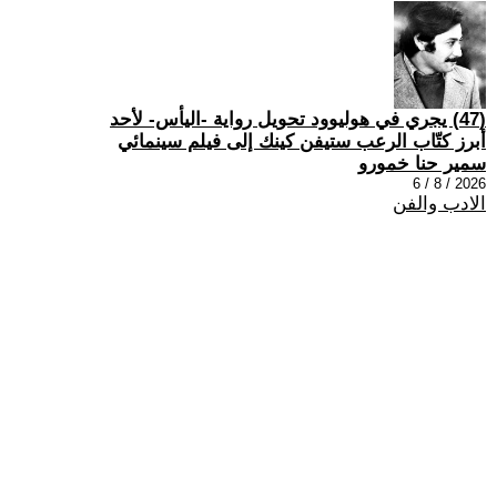
(47) يجري في هوليوود تحويل رواية -اليأس- لأحد
أبرز كتّاب الرعب ستيفن كينك إلى فيلم سينمائي
سمير حنا خمورو
2026 / 8 / 6
الادب والفن