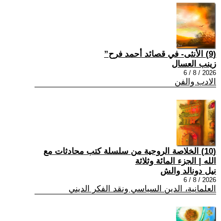
(9) الأنثى- في قصائد أحمد فرح”
زينب العسال
2026 / 8 / 6
الادب والفن
(10) الخلاصة الروحية من سلسلة كتب محادثات مع
الله | الجزء المائة وثلاثة
نيل دونالد والش
2026 / 8 / 6
العلمانية، الدين السياسي ونقد الفكر الديني