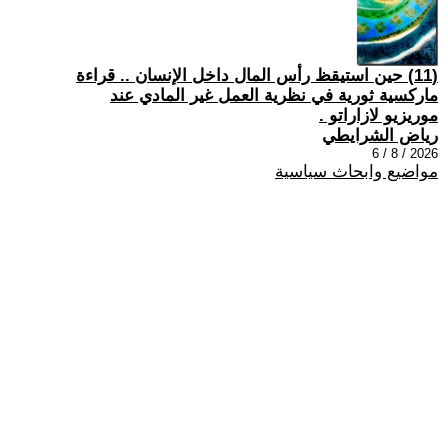
(11) حين استيقظ رأس المال داخل الإنسان .. قراءة
ماركسية ثورية في نظرية العمل غير المادي عند
موريزيو لازاراتو .
رياض الشرايطي
2026 / 8 / 6
مواضيع وابحاث سياسية