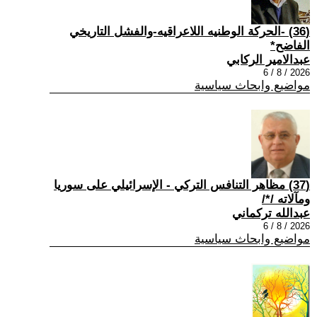
(36) -الحركة الوطنيه اللاعراقيه-والفشل التاريخي
الفاضح*
عبدالامير الركابي
2026 / 8 / 6
مواضيع وابحاث سياسية
(37) مظاهر التنافس التركي - الإسرائيلي على سوريا
ومآلاته /*/
عبدالله تركماني
2026 / 8 / 6
مواضيع وابحاث سياسية