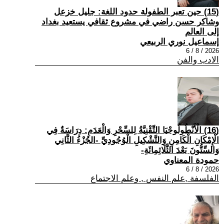
(15) حين تعبر الطفولة حدود اللغة: جليل خزعل
وشاكر حسن راضي في مشروع ثقافي يستعيد بغداد
إلى العالم
إسماعيل نوري الربيعي
2026 / 8 / 6
الادب والفن
(16) الْأَنْطُولُوجْيَا التِّقْنِيَّةُ لِلسِّحْرِ وَالْعَدَمِ: دِرَاسَةٌ فِي
الْإِمْكَانِ الْكَامِنِ وَالتَّشْكِيلِ الْوُجُودِيِّ -الجُزْءُ الثَّانِي
وَالسِّتُّونَ بَعْدَ الثَّلَاثِمِائَةِ-
حمودة المعناوي
2026 / 8 / 6
الفلسفة ,علم النفس , وعلم الاجتماع