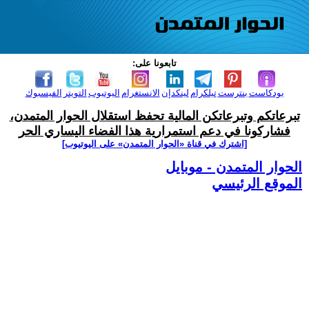
تابعونا على:
بودكاست
بنترست
تيلكرام
لينكدإن
الانستغرام
اليوتيوب
التويتر
الفيسبوك
تبرعاتكم وتبرعاتكن المالية تحفظ استقلال الحوار المتمدن،
فشاركونا في دعم استمرارية هذا الفضاء اليساري الحر
[اشترك في قناة ‫«الحوار المتمدن» على اليوتيوب]
الحوار المتمدن - موبايل
الموقع الرئيسي