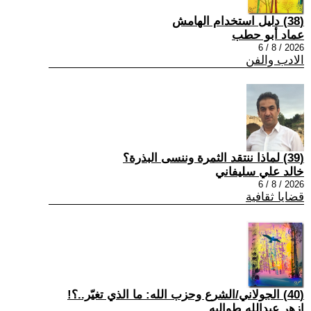
(38) دليل استخدام الهامش
عماد أبو حطب
2026 / 8 / 6
الادب والفن
(39) لماذا ننتقد الثمرة وننسى البذرة؟
خالد علي سليفاني
2026 / 8 / 6
قضايا ثقافية
(40) الجولاني/الشرع وحزب الله: ما الذي تغيّر..؟!
ازهر عبدالله طوالبه