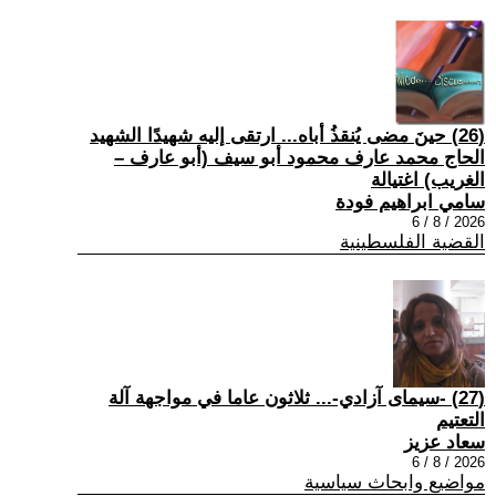
(26) حينَ مضى يُنقذُ أباه... ارتقى إليه شهيدًا الشهيد
الحاج محمد عارف محمود أبو سيف (أبو عارف –
الغريب) اغتيالة
سامي ابراهيم فودة
2026 / 8 / 6
القضية الفلسطينية
(27) -سيمای آزادي-... ثلاثون عاما في مواجهة آلة
التعتيم
سعاد عزيز
2026 / 8 / 6
مواضيع وابحاث سياسية