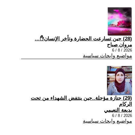
(28) حين تسارعت الحضارة وتأخر الإنسان✋…
مروان صباح
2026 / 8 / 6
مواضيع وابحاث سياسية
(29) جنازة مؤجلة..حين ينتفض الشهداء من تحت
الركام
بديعة النعيمي
2026 / 8 / 6
مواضيع وابحاث سياسية