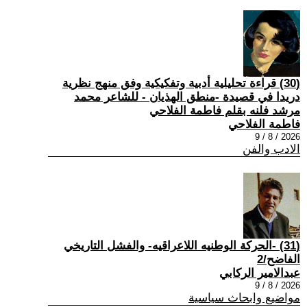
(30) قراءة تحليلية أدبية وتفكيكية وفق منهج نظرية
دريدا في قصيدة -منطق الهذيان - للشاعر محمد
مرشد فلنه بقلم فاطمة الفلاحي
فاطمة الفلاحي
2026 / 8 / 9
الادب والفن
(31) -الحركة الوطنيه اللاعراقيه- والفشل التاريخي
الفاضح/2
عبدالامير الركابي
2026 / 8 / 9
مواضيع وابحاث سياسية