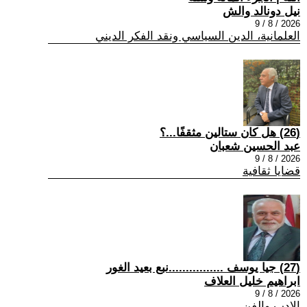
نيل دونالد والش
2026 / 8 / 9
العلمانية، الدين السياسي ونقد الفكر الديني
(26) هل كان ستالين مثقفًا...؟
عبد الحسين شعبان
2026 / 8 / 9
قضايا ثقافية
(27) جيا يوسف ................نبع بعيد الغور
ابراهيم خليل العلاف
2026 / 8 / 9
الادب والفن