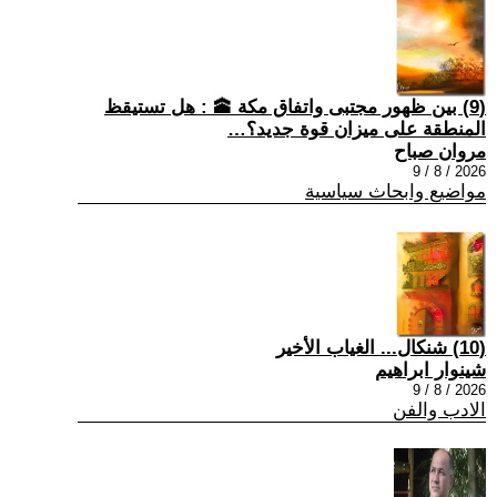
(9) بين ظهور مجتبى واتفاق مكة 🕋 : هل تستيقظ
المنطقة على ميزان قوة جديد؟…
مروان صباح
2026 / 8 / 9
مواضيع وابحاث سياسية
(10) شنكال... الغياب الأخير
شينوار ابراهيم
2026 / 8 / 9
الادب والفن