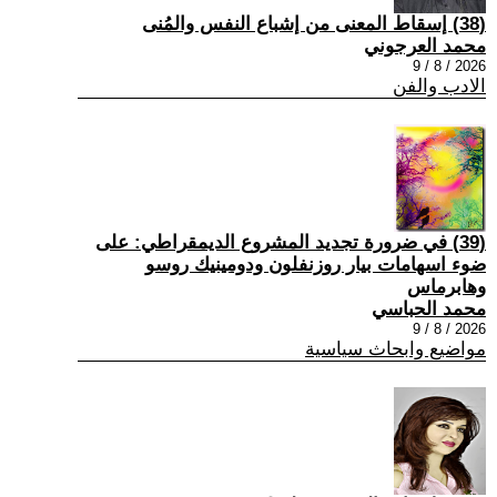
(38) إسقاط المعنى من إشباع النفس والمُنى
محمد العرجوني
2026 / 8 / 9
الادب والفن
(39) في ضرورة تجديد المشروع الديمقراطي: على
ضوء اسهامات بيار روزنفلون ودومينيك روسو
وهابرماس
محمد الحباسي
2026 / 8 / 9
مواضيع وابحاث سياسية