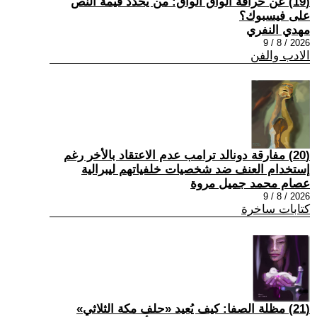
(19) عن خرافة الواق الواق: من يحدد قيمة النص
على فيسبوك؟
مهدي النفري
2026 / 8 / 9
الادب والفن
(20) مفارقة دونالد ترامب عدم الاعتقاد بالأخر رغم
إستخدام العنف ضد شخصيات خلفياتهم ليبرالية
عصام محمد جميل مروة
2026 / 8 / 9
كتابات ساخرة
(21) مظلة الصفا: كيف يُعيد «حلف مكة الثلاثي»