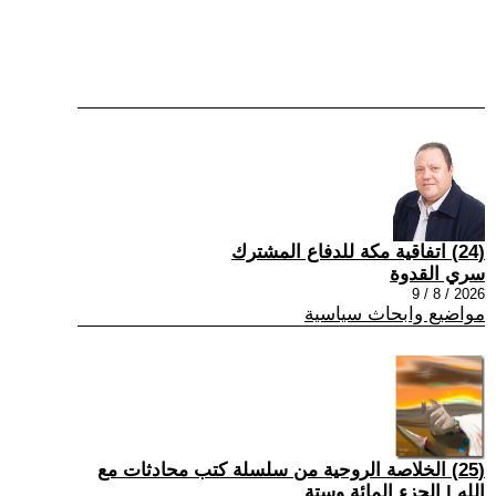
(24) اتفاقية مكة للدفاع المشترك
سري القدوة
2026 / 8 / 9
مواضيع وابحاث سياسية
(25) الخلاصة الروحية من سلسلة كتب محادثات مع
الله | الجزء المائة وستة