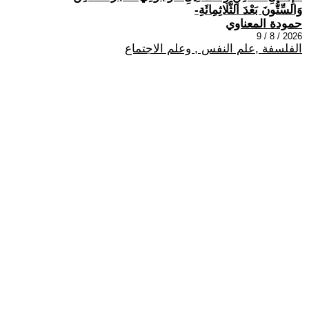
وَالسِّتُّونَ بَعْدَ الثَّلَاثِمِائَةِ-
حمودة المعناوي
2026 / 8 / 9
الفلسفة ,علم النفس , وعلم الاجتماع