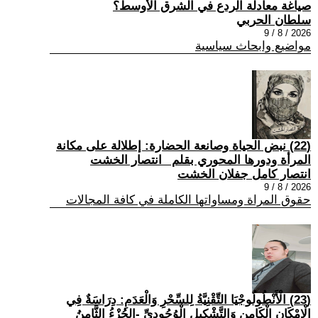
صياغة معادلة الردع في الشرق الأوسط؟
سلطان الحربي
2026 / 8 / 9
مواضيع وابحاث سياسية
(22) نبض الحياة وصانعة الحضارة: إطلالة على مكانة
المرأة ودورها المحوري بقلم _انتصار الخشت
انتصار كامل جفلان الخشت
2026 / 8 / 9
حقوق المراة ومساواتها الكاملة في كافة المجالات
(23) الْأَنْطُولُوجْيَا التِّقْنِيَّةُ لِلسِّحْرِ وَالْعَدَمِ: دِرَاسَةٌ فِي
الْإِمْكَانِ الْكَامِنِ وَالتَّشْكِيلِ الْوُجُودِيِّ -الجُزْءُ الثَّامِنُ