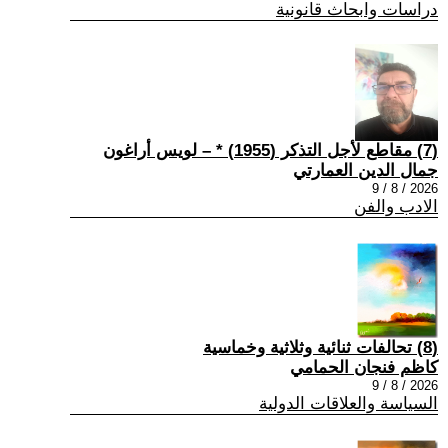
دراسات وابحاث قانونية
(7) مقاطع لأجل التذكر (1955) * – لويس أراغون
جمال الدين العمارتي
2026 / 8 / 9
الادب والفن
(8) تحالفات ثنائية وثلاثية وخماسية
كاظم فنجان الحمامي
2026 / 8 / 9
السياسة والعلاقات الدولية