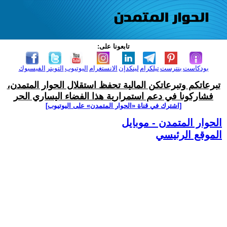
تابعونا على:
بودكاست
بنترست
تيلكرام
لينكدإن
الانستغرام
اليوتيوب
التويتر
الفيسبوك
تبرعاتكم وتبرعاتكن المالية تحفظ استقلال الحوار المتمدن،
فشاركونا في دعم استمرارية هذا الفضاء اليساري الحر
[اشترك في قناة ‫«الحوار المتمدن» على اليوتيوب]
الحوار المتمدن - موبايل
الموقع الرئيسي