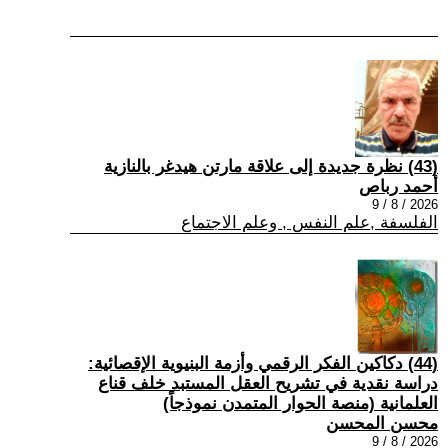
(43) نظرة جديدة إلى علاقة مارتن هيدغر بالنازية
أحمد رباص
2026 / 8 / 9
الفلسفة ,علم النفس , وعلم الاجتماع
(44) دكاكين الفكر الرقمي وأزمة البنيوية الإقصائية:
دراسة نقدية في تشريح العقل المستبد خلف قناع
العلمانية (منصة الحوار المتمدن نموذجاً)
محسن المحسن
2026 / 8 / 9