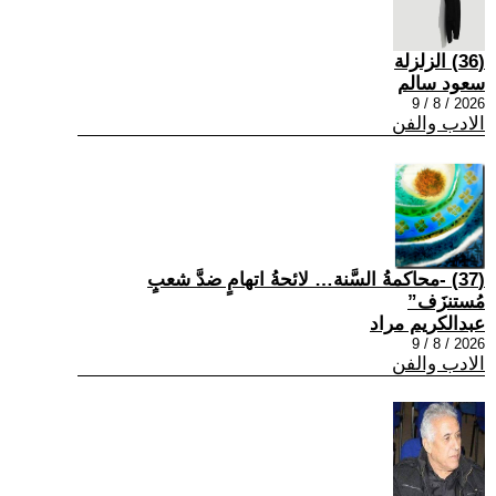
(36) الزلزلة
سعود سالم
2026 / 8 / 9
الادب والفن
(37) -محاكمةُ السَّنة… لائحةُ اتهامٍ ضدَّ شعبٍ
مُستنزَف”
عبدالكريم مراد
2026 / 8 / 9
الادب والفن