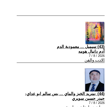
(43) سيميل ... معمودية الدم
آدم دانيال هومه
2026 / 8 / 7
الادب والفن
(44) -منريد الخبز والماي ... بس سالم ابو عداي-
حيدر حسين سويري
2026 / 8 / 7