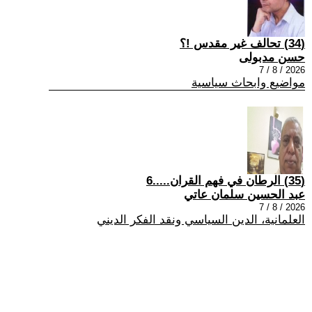
(34) تحالف غير مقدس !؟
حسن مدبولى
2026 / 8 / 7
مواضيع وابحاث سياسية
(35) الرطان في فهم القران.....6
عبد الحسين سلمان عاتي
2026 / 8 / 7
العلمانية، الدين السياسي ونقد الفكر الديني