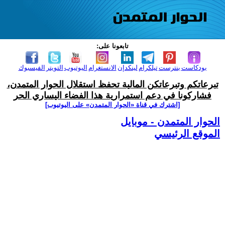
تابعونا على:
بودكاست
بنترست
تيلكرام
لينكدإن
الانستغرام
اليوتيوب
التويتر
الفيسبوك
تبرعاتكم وتبرعاتكن المالية تحفظ استقلال الحوار المتمدن،
فشاركونا في دعم استمرارية هذا الفضاء اليساري الحر
[اشترك في قناة ‫«الحوار المتمدن» على اليوتيوب]
الحوار المتمدن - موبايل
الموقع الرئيسي