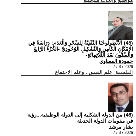
مواضيع وابحاث سياسية
(45) الْأَنْطُولُوجْيَا التِّقْنِيَّةُ لِلسِّحْرِ وَالْعَدَمِ: دِرَاسَةٌ فِي
الْإِمْكَانِ الْكَامِنِ وَالتَّشْكِيلِ الْوُجُودِيِّ -الجُزْءُ الرَّابِعُ
وَالسِّتُّونَ بَعْدَ الثَّلَاثِمِائَةِ-
حمودة المعناوي
2026 / 8 / 7
الفلسفة ,علم النفس , وعلم الاجتماع
(46) من الدولة الشكلية إلى الدولة الوظيفية...رؤية
في مقومات الدولة الحديثة
بشار مرشد
2026 / 8 / 7