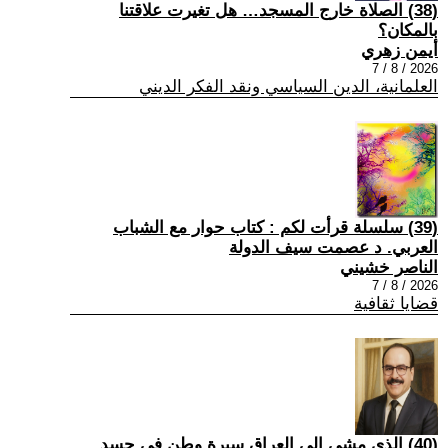
(38) الصلاة خارج المسجد… هل تغيرت علاقتنا
بالمكان؟
أيمن زهري
2026 / 8 / 7
العلمانية، الدين السياسي ونقد الفكر الديني
(39) سلسلة قرأت لكم : كتاب حوار مع الشباب
العربي. د عصمت سيف الدولة
الناصر خشيني
2026 / 8 / 7
قضايا ثقافية
(40) الذي مشى إلى العراق سيرة وطن في جسد