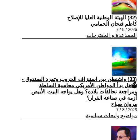
(32) الهيئة الوطنية العليا للإصلاح
كاظم فنجان الحمامي
2026 / 8 / 7
المساعدة و المقترحات
(33) واشنطن بين استنزاف الحروب وتمرد الصندوق -
🗳هل بدأ المواطن الأمريكي محاسبة السلطة
ومراجعة تحالفات بلاده؟ وهل يواجه البيت الأبيض
أزمة في صناعة القرار؟
مروان صباح
2026 / 8 / 7
مواضيع وابحاث سياسية