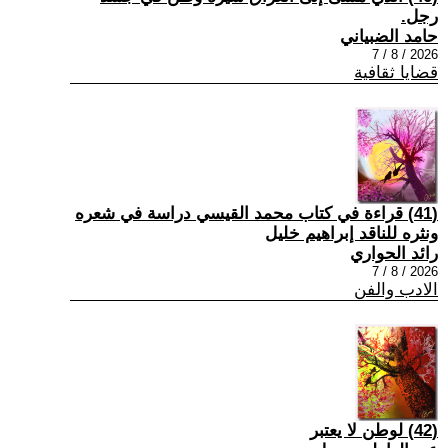
رجل.
حامد الضبياني
2026 / 8 / 7
قضايا ثقافية
(41) قراءة في كتاب محمد القيسي دراسة في شعره
ونثره للناقد إبراهيم خليل
رائد الحواري
2026 / 8 / 7
الادب والفن
(42) لوطن لا يعتبر