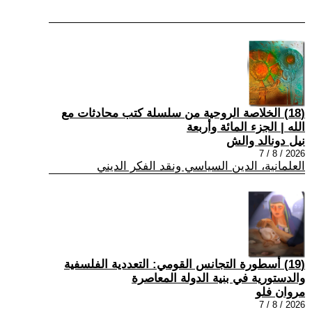
(18) الخلاصة الروحية من سلسلة كتب محادثات مع
الله | الجزء المائة وأربعة
نيل دونالد والش
2026 / 8 / 7
العلمانية، الدين السياسي ونقد الفكر الديني
(19) أسطورة التجانس القومي: التعددية الفلسفية
والدستورية في بنية الدولة المعاصرة
مروان فلو
2026 / 8 / 7