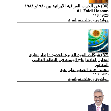
(36) عن الحرب العراقية الايرانية بين١٩٨٠و ١٩٨٨
AL Zaidi Hassan
2026 / 8 / 7
مواضيع وابحاث سياسية
(37) شبكات القوة العابرة للحدود : إطار نظري
لتحليل إعادة إنتاج الهيمنة في النظام العالمي
المعاصر
محمد أحمد الصغير على عيد
2026 / 8 / 7
مواضيع وابحاث سياسية