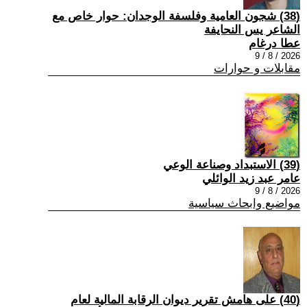
(38) شجون العامية وفلسفة الوجدان: حوار خاص مع
الشاعر يس النحايفة
عطا درغام
2026 / 8 / 9
مقابلات و حوارات
(39) الاستبداد وصناعة الوعي
عامر عبد زيد الوائلي
2026 / 8 / 9
مواضيع وابحاث سياسية
(40) على هامش تقرير ديوان الرقابة المالية لعام