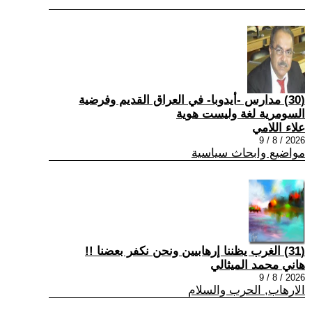
(30) مدارس -أيدوبا- في العراق القديم وفرضية
السومرية لغة وليست هوية
علاء اللامي
2026 / 8 / 9
مواضيع وابحاث سياسية
(31) الغرب يظننا إرهابيين ونحن نكفر بعضنا !!
هاني محمد الميثالي
2026 / 8 / 9
الارهاب, الحرب والسلام