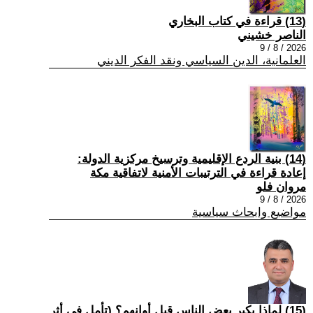
(13) قراءة في كتاب البخاري
الناصر خشيني
2026 / 8 / 9
العلمانية، الدين السياسي ونقد الفكر الديني
(14) بنية الردع الإقليمية وترسيخ مركزية الدولة:
إعادة قراءة في الترتيبات الأمنية لاتفاقية مكة
مروان فلو
2026 / 8 / 9
مواضيع وابحاث سياسية
(15) لماذا يكبر بعض الناس قبل أوانهم؟ (تأمل في أثر