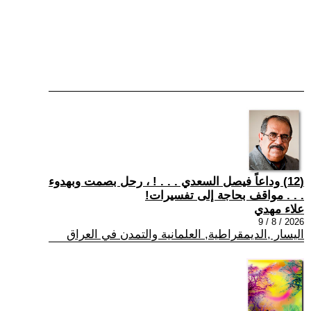
(12) وداعاً فيصل السعدي . . . ! ، رحل بصمت وبهدوء
. . . مواقف بحاجة إلى تفسيرات!
علاء مهدي
2026 / 8 / 9
اليسار ,الديمقراطية, العلمانية والتمدن في العراق