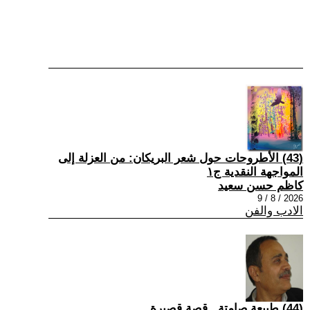
(43) الأطروحات حول شعر البريكان: من العزلة إلى
المواجهة النقدية ج١
كاظم حسن سعيد
2026 / 8 / 9
الادب والفن
(44) طبيعة صامتة...قصة قصيرة