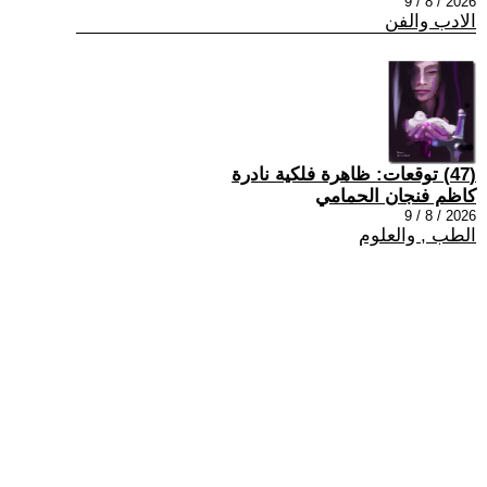
2026 / 8 / 9
الادب والفن
(47) توقعات: ظاهرة فلكية نادرة
كاظم فنجان الحمامي
2026 / 8 / 9
الطب , والعلوم