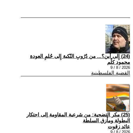
(24) إِلى أين؟... من دُرُوبِ النّكبة إِلى حُلمِ العودة
محمود كلّم
2026 / 8 / 9
القضية الفلسطينية
(25) مكر التضحية: من شرعية المقاومة إلى احتكار
البطولة ومأزق السلطة
عائد زقوت
2026 / 8 / 9