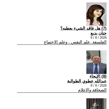
(7) هل فاقد الشيء يعطيه؟
حنان بديع
2026 / 8 / 9
الفلسفة ,علم النفس , وعلم الاجتماع
(8) الإيحاء
عبدالله عطوي الطوالبة
2026 / 8 / 9
الصحافة والاعلام