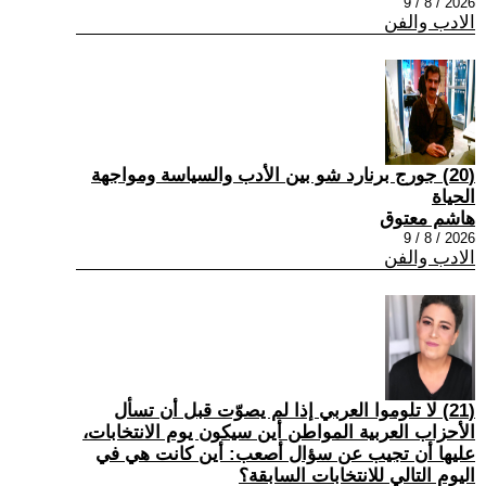
2026 / 8 / 9
الادب والفن
(20) جورج برنارد شو بين الأدب والسياسة ومواجهة
الحياة
هاشم معتوق
2026 / 8 / 9
الادب والفن
(21) لا تلوموا العربي إذا لم يصوّت قبل أن تسأل
الأحزاب العربية المواطن أين سيكون يوم الانتخابات،
عليها أن تجيب عن سؤال أصعب: أين كانت هي في
اليوم التالي للانتخابات السابقة؟