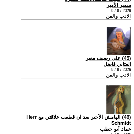
سمير الأمير
2026 / 8 / 9
الادب والفن
(45) على رصيف مغبر
العتابي فاضل
2026 / 8 / 9
الادب والفن
(46) الهامش الأخير بعد ان قطعت علاقتي مع Herr
Schmidt
عماد أبو حطب