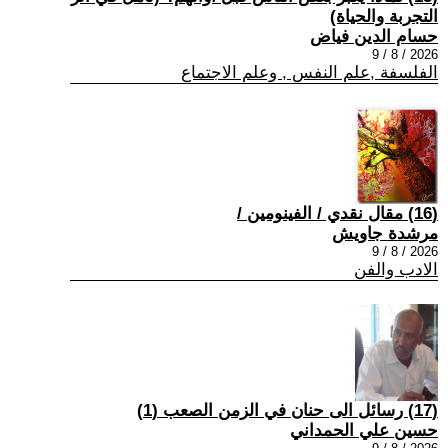
التجربة والحياة)
حسام الدين فياض
2026 / 8 / 9
الفلسفة ,علم النفس , وعلم الاجتماع
(16) مقال نقدي / الفينومين /
مرشدة جاويش
2026 / 8 / 9
الادب والفن
(17) رسائل الى حنان في الزمن الصعب (1)
حسين علي الحمداني