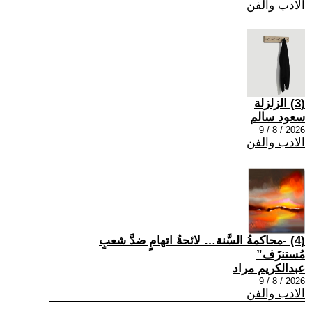
الادب والفن
(3) الزلزلة
سعود سالم
2026 / 8 / 9
الادب والفن
(4) -محاكمةُ السَّنة… لائحةُ اتهامٍ ضدَّ شعبٍ
مُستنزَف”
عبدالكريم مراد
2026 / 8 / 9
الادب والفن