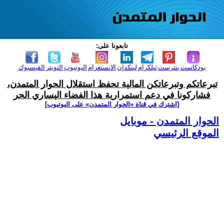
تابعونا على:
بودكاست
بنترست
تيلكرام
لينكدإن
الانستغرام
اليوتيوب
التويتر
الفيسبوك
تبرعاتكم وتبرعاتكن المالية تحفظ استقلال الحوار المتمدن،
فشاركونا في دعم استمرارية هذا الفضاء اليساري الحر
[اشترك في قناة ‫«الحوار المتمدن» على اليوتيوب]
الحوار المتمدن - موبايل
الموقع الرئيسي