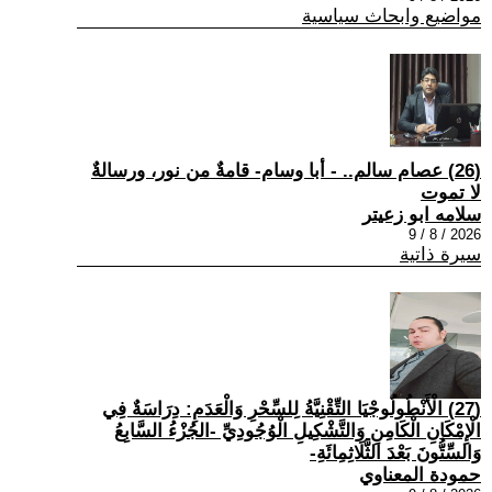
مواضيع وابحاث سياسية
(26) عصام سالم.. - أبا وسام- قامةٌ من نور، ورسالةٌ
لا تموت
سلامه ابو زعيتر
2026 / 8 / 9
سيرة ذاتية
(27) الْأَنْطُولُوجْيَا التِّقْنِيَّةُ لِلسِّحْرِ وَالْعَدَمِ: دِرَاسَةٌ فِي
الْإِمْكَانِ الْكَامِنِ وَالتَّشْكِيلِ الْوُجُودِيِّ -الجُزْءُ السَّابِعُ
وَالسِّتُّونَ بَعْدَ الثَّلَاثِمِائَةِ-
حمودة المعناوي