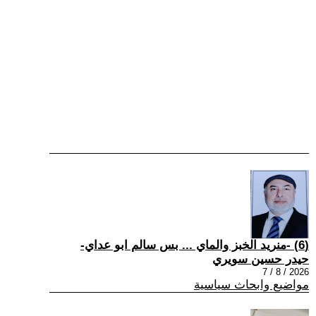
(6) -منريد الخبز والماي ... بس سالم ابو عداي-
حيدر حسين سويري
2026 / 8 / 7
مواضيع وابحاث سياسية