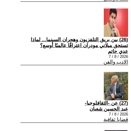
(26) بين بريق التلفزيون وهجران السينما... لماذا
تستحق ميلاني مودران اعترافًا عالميًا أوسع؟
عدي حاتم
2026 / 8 / 7
الادب والفن
(27) عن -الثقافلوجيا-
عبد الحسين شعبان
2026 / 8 / 7
قضايا ثقافية