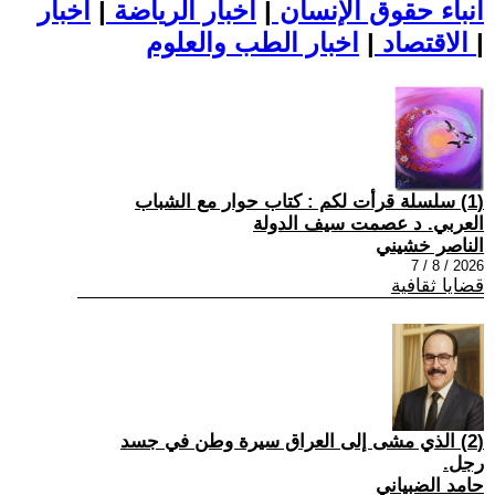
أنباء حقوق الإنسان
|
اخبار الرياضة
|
اخبار
|
اخبار الطب والعلوم
الاقتصاد
|
(1) سلسلة قرأت لكم : كتاب حوار مع الشباب
العربي. د عصمت سيف الدولة
الناصر خشيني
2026 / 8 / 7
قضايا ثقافية
(2) الذي مشى إلى العراق سيرة وطن في جسد
رجل.
حامد الضبياني