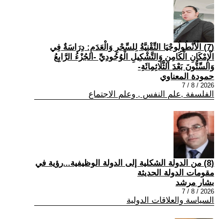
(7) الْأَنْطُولُوجْيَا التِّقْنِيَّةُ لِلسِّحْرِ وَالْعَدَمِ: دِرَاسَةٌ فِي
الْإِمْكَانِ الْكَامِنِ وَالتَّشْكِيلِ الْوُجُودِيِّ -الجُزْءُ الرَّابِعُ
وَالسِّتُّونَ بَعْدَ الثَّلَاثِمِائَةِ-
حمودة المعناوي
2026 / 8 / 7
الفلسفة ,علم النفس , وعلم الاجتماع
(8) من الدولة الشكلية إلى الدولة الوظيفية...رؤية في
مقومات الدولة الحديثة
بشار مرشد
2026 / 8 / 7
السياسة والعلاقات الدولية