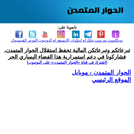
تابعونا على:
بودكاست
بنترست
تيلكرام
لينكدإن
الانستغرام
اليوتيوب
التويتر
الفيسبوك
تبرعاتكم وتبرعاتكن المالية تحفظ استقلال الحوار المتمدن،
فشاركونا في دعم استمرارية هذا الفضاء اليساري الحر
[اشترك في قناة ‫«الحوار المتمدن» على اليوتيوب]
الحوار المتمدن - موبايل
الموقع الرئيسي