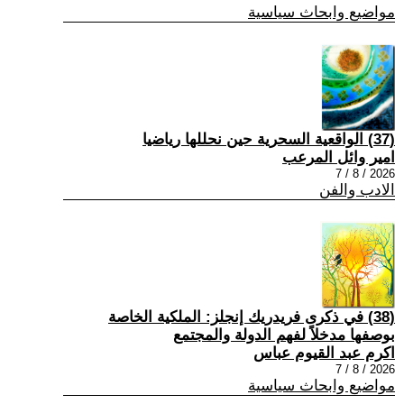
مواضيع وابحاث سياسية
(37) الواقعية السحرية حين نحللها رياضيا
امير وائل المرعب
2026 / 8 / 7
الادب والفن
(38) في ذكرى فريدريك إنجلز: الملكية الخاصة
بوصفها مدخلاً لفهم الدولة والمجتمع
اكرم عبد القيوم عباس
2026 / 8 / 7
مواضيع وابحاث سياسية