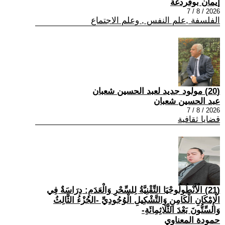
إيمان بوقردغة
2026 / 8 / 7
الفلسفة ,علم النفس , وعلم الاجتماع
(20) مولود جديد لعبد الحسين شعبان
عبد الحسين شعبان
2026 / 8 / 7
قضايا ثقافية
(21) الْأَنْطُولُوجْيَا التِّقْنِيَّةُ لِلسِّحْرِ وَالْعَدَمِ: دِرَاسَةٌ فِي
الْإِمْكَانِ الْكَامِنِ وَالتَّشْكِيلِ الْوُجُودِيِّ -الجُزْءُ الثَّالِثُ
وَالسِّتُّونَ بَعْدَ الثَّلَاثِمِائَةِ-
حمودة المعناوي