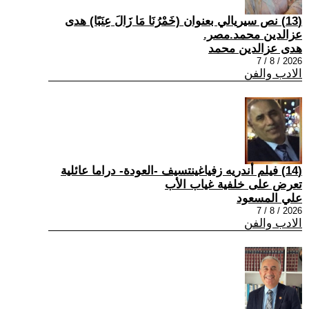
(13) نص سيريالي بعنوان (خَمْرُنَا مَا زَالَ عِنَبًا) هدى
عزالدين محمد.مصر.
هدى عزالدين محمد
2026 / 8 / 7
الادب والفن
(14) فيلم أندريه زفياغينتسيف -العودة- دراما عائلية
تعرض على خلفية غياب الأب
علي المسعود
2026 / 8 / 7
الادب والفن