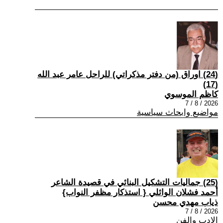
(24) اوراق (من دفتر مذكراتي) للراحل عامر عبد الله
(17)
كاظم الموسوي
2026 / 8 / 7
مواضيع وابحاث سياسية
(25) جماليات التشكيل البنائي في قصيدة الشاعر
أحمد فشلان الوائلي { استذكار مظفر النواب}
ذياب مهدي محسن
2026 / 8 / 7
الادب والفن