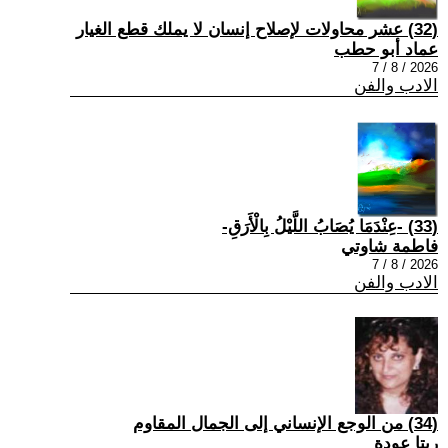
(32) عشر محاولات لإصلاح إنسان لا يملك قطع الغيار
عماد أبو حطب
2026 / 8 / 7
الادب والفن
(33) -عِنْدَمَا يُصَابُ اللَّيْلُ بِالْأَرَقِ-
فاطمة شاوتي
2026 / 8 / 7
الادب والفن
(34) من الوجع الإنساني إلى الجمال المقاوم
ريتا عودة