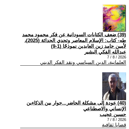
(39) ضعف الكتابات السودانية عن فكر محمود محمد
طه- كتاب: الإسلام المعاصر وتحدي الحداثة (2025)،
لأمين حامد زين العابدين نموذجًا (1-9)
عبدالله الفكي البشير
2026 / 8 / 7
العلمانية، الدين السياسي ونقد الفكر الديني
(40) عودة إلى مشكلة الحاضر...حوار بين الذكاءين
الإنساني والاصطناعي
حسين عجيب
2026 / 8 / 7
قضايا ثقافية