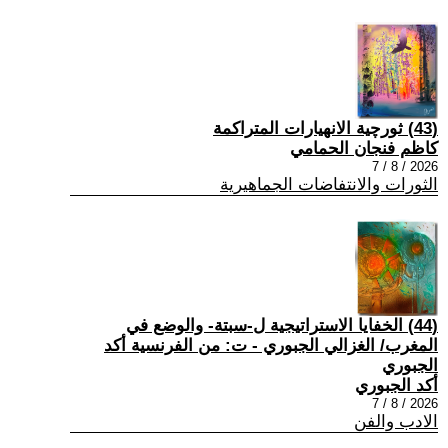
(43) ثورچية الانهيارات المتراكمة
كاظم فنجان الحمامي
2026 / 8 / 7
الثورات والانتفاضات الجماهيرية
(44) الخفايا الاستراتيجية ل-سبتة- والوضع في
المغرب/ الغزالي الجبوري - ت: من الفرنسية أكد
الجبوري
أكد الجبوري
2026 / 8 / 7
الادب والفن