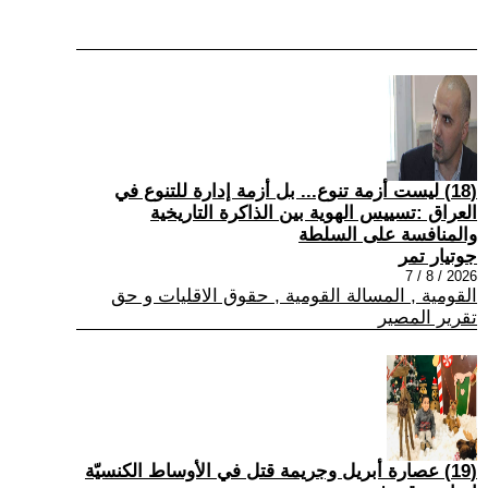
(18) ليست أزمة تنوع... بل أزمة إدارة للتنوع في
العراق :تسييس الهوية بين الذاكرة التاريخية
والمنافسة على السلطة
جوتيار تمر
2026 / 8 / 7
القومية , المسالة القومية , حقوق الاقليات و حق
تقرير المصير
(19) عصارة أبريل وجريمة قتل في الأوساط الكنسيّة