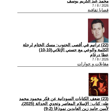
محمد عبد الكريم يوسف
2026 / 8 / 7
قضايا ثقافية
(22) ترانيم في أقصى الجنوب: مسك الختام لرحلة
الكلمة والوعي مع حسني الإتلاتي(10-10)
عطا درغام
2026 / 8 / 7
مقابلات و حوارات
(23) ضعف الكتابات السودانية عن فكر محمود محمد
طه- كتاب: الإسلام المعاصر وتحدي الحداثة (2025)،
لأمين حامد زين العابدين نموذجًا (2-9)