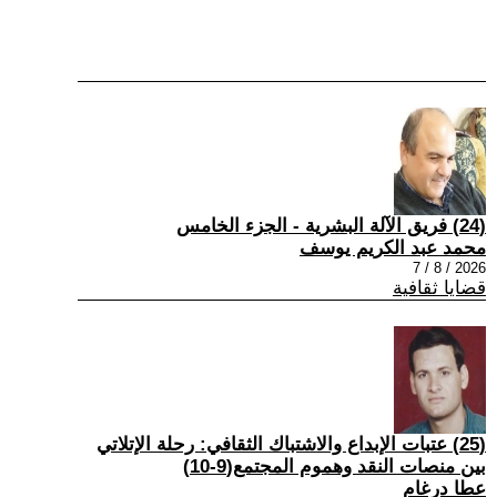
(24) فريق الآلة البشرية - الجزء الخامس
محمد عبد الكريم يوسف
2026 / 8 / 7
قضايا ثقافية
(25) عتبات الإبداع والاشتباك الثقافي: رحلة الإتلاتي
بين منصات النقد وهموم المجتمع(9-10)
عطا درغام