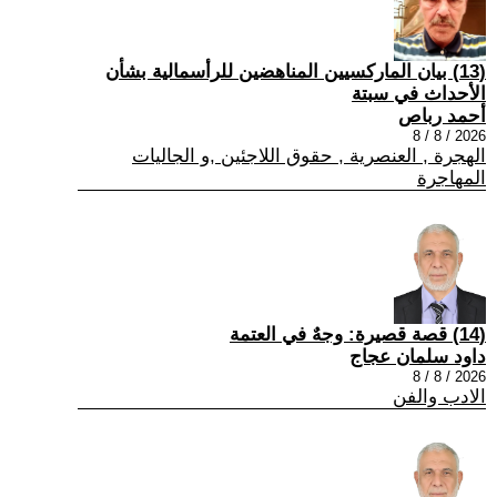
(13) بيان الماركسيين المناهضين للرأسمالية بشأن
الأحداث في سبتة
أحمد رباص
2026 / 8 / 8
الهجرة , العنصرية , حقوق اللاجئين ,و الجاليات
المهاجرة
(14) قصة قصيرة: وجهٌ في العتمة
داود سلمان عجاج
2026 / 8 / 8
الادب والفن