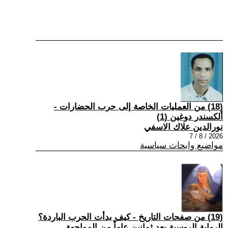
(18) من العمليات الخاصة إلى حرب الحضارات -
ألكسندر دوغين (1)
نورالدين علاك الاسفي
2026 / 8 / 7
مواضيع وابحاث سياسية
(19) من صفحات التاريخ - كيف بدأت الحرب الباردة؟
الرواية الروسية بعد ثمانين عاماً من المواجهة