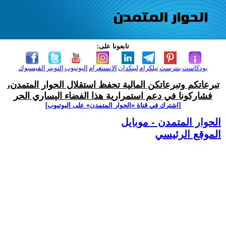
تابعونا على:
بودكاست
بنترست
تيلكرام
لينكدإن
الانستغرام
اليوتيوب
التويتر
الفيسبوك
تبرعاتكم وتبرعاتكن المالية تحفظ استقلال الحوار المتمدن،
فشاركونا في دعم استمرارية هذا الفضاء اليساري الحر
[اشترك في قناة ‫«الحوار المتمدن» على اليوتيوب]
الحوار المتمدن - موبايل
الموقع الرئيسي