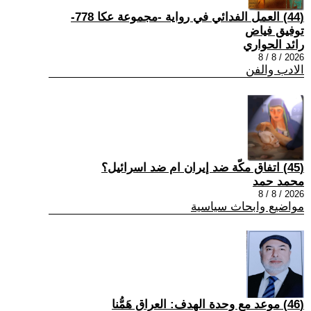
(44) العمل الفدائي في رواية -مجموعة عكا 778-
توفيق فياض
رائد الحواري
2026 / 8 / 8
الادب والفن
(45) اتفاق مكّة ضد إيران ام ضد اسرائيل؟
محمد حمد
2026 / 8 / 8
مواضيع وابحاث سياسية
(46) موعد مع وحدة الهدف: العراق هَمُّنا