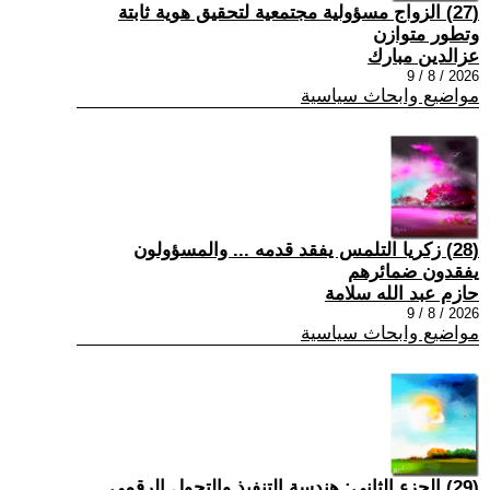
(27) الزواج مسؤولية مجتمعية لتحقيق هوية ثابتة
وتطور متوازن
عزالدين مبارك
2026 / 8 / 9
مواضيع وابحاث سياسية
(28) زكريا التلمس يفقد قدمه ... والمسؤولون
يفقدون ضمائرهم
حازم عبد الله سلامة
2026 / 8 / 9
مواضيع وابحاث سياسية
(29) الجزء الثاني: هندسة التنفيذ والتحول الرقمي