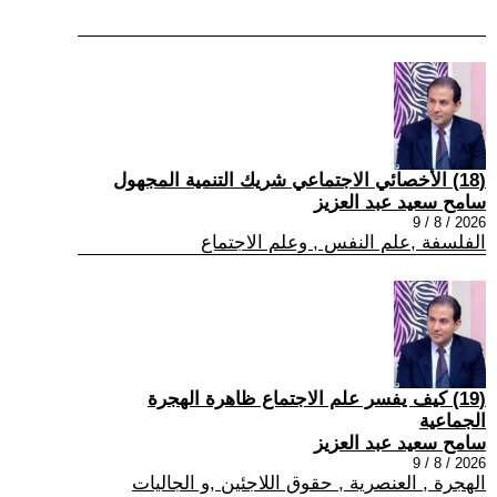
(18) الأخصائي الاجتماعي شريك التنمية المجهول
سامح سعيد عبد العزيز
2026 / 8 / 9
الفلسفة ,علم النفس , وعلم الاجتماع
(19) كيف يفسر علم الاجتماع ظاهرة الهجرة
الجماعية
سامح سعيد عبد العزيز
2026 / 8 / 9
الهجرة , العنصرية , حقوق اللاجئين ,و الجاليات