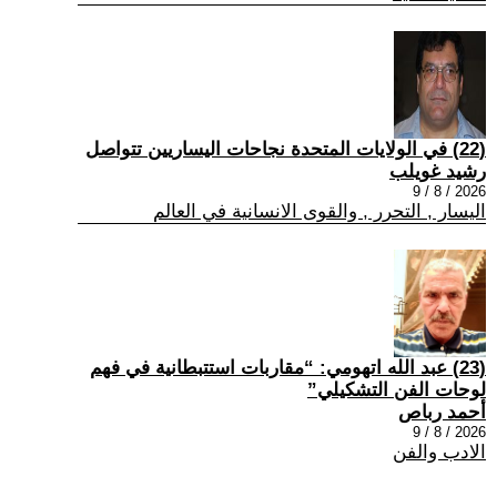
(22) في الولايات المتحدة نجاحات اليساريين تتواصل
رشيد غويلب
2026 / 8 / 9
اليسار , التحرر , والقوى الانسانية في العالم
(23) عبد الله اتهومي: “مقاربات استتبطانية في فهم
لوحات الفن التشكيلي”
أحمد رباص
2026 / 8 / 9
الادب والفن