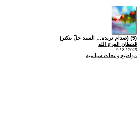
(5) (صدام نريده… السيد خلّ يتكتر)
قحطان الفرج الله
2026 / 8 / 9
مواضيع وابحاث سياسية