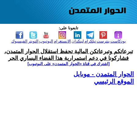
تابعونا على:
بودكاست
بنترست
تيلكرام
لينكدإن
الانستغرام
اليوتيوب
التويتر
الفيسبوك
تبرعاتكم وتبرعاتكن المالية تحفظ استقلال الحوار المتمدن،
فشاركونا في دعم استمرارية هذا الفضاء اليساري الحر
[اشترك في قناة ‫«الحوار المتمدن» على اليوتيوب]
الحوار المتمدن - موبايل
الموقع الرئيسي