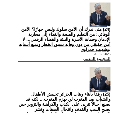
(24) متى ندرك أن الأمن سلوك وليس جهازًا؟ الأمن
الوقائي: من التعليم والصحة والغذاء إلى محاربة
الإدمان وحماية الأسرة والبيئة والفضاء الرقمي… لا
أمن حقيقي من دون وقاية تسبق الخطر وتمنع أسبابه
بوشعيب حمراوي
2026 / 8 / 9
المجتمع المدني
(25) رفقاً بأبناء وبنات الجزائر تجييش الأطفال
والشباب ضد المغرب لن يهزم المغرب… لكنه قد
يصنع أجيالاً تتربى على الكذب والكراهية والتزوير حين
يصبح السب والقذف وانتحال الصفات ونشر