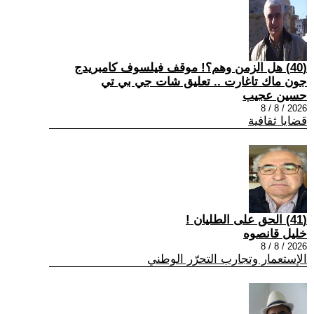
(40) هل الزمن وهم؟! موقف فيلسوف كامبريدج
جون ماك تاغارت .. تعليق شات جي بي تي
حسين عجيب
2026 / 8 / 8
قضايا ثقافية
(41) الحق على الطليان !
خليل قانصوه
2026 / 8 / 8
الإستعمار وتجارب التحرّر الوطني