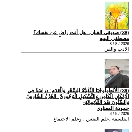
(38) صديقي الفنان.. هل أنت راضٍ عن نفسك؟
مصطفى النبيه
2026 / 8 / 8
الادب والفن
(39) الْأَنْطُولُوجْيَا التِّقْنِيَّةُ لِلسِّحْرِ وَالْعَدَمِ: دِرَاسَةٌ فِي
الْإِمْكَانِ الْكَامِنِ وَالتَّشْكِيلِ الْوُجُودِيِّ -الجُزْءُ السَّادِسُ
وَالسِّتُّونَ بَعْدَ الثَّلَاثِمِائَةِ-
حمودة المعناوي
2026 / 8 / 8
الفلسفة ,علم النفس , وعلم الاجتماع