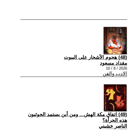
(48) هجوم الأشجار على البيوت
مقداد مسعود
2026 / 8 / 10
الادب والفن
(49) اتفاق مكة الهش... ومن أين يستمد الحوثيون
هذه الجرأة؟
الناصر خشيني