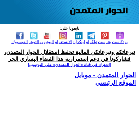
تابعونا على:
بودكاست
بنترست
تيلكرام
لينكدإن
الانستغرام
اليوتيوب
التويتر
الفيسبوك
تبرعاتكم وتبرعاتكن المالية تحفظ استقلال الحوار المتمدن،
فشاركونا في دعم استمرارية هذا الفضاء اليساري الحر
[اشترك في قناة ‫«الحوار المتمدن» على اليوتيوب]
الحوار المتمدن - موبايل
الموقع الرئيسي