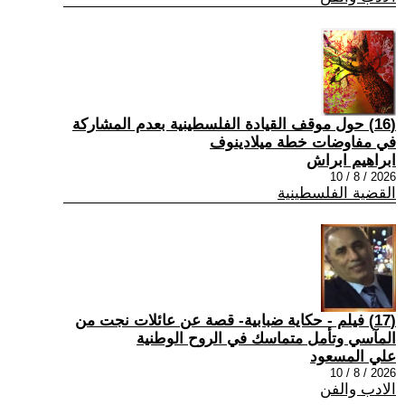
(16) حول موقف القيادة الفلسطينية بعدم المشاركة
في مفاوضات خطة ميلادينوف
ابراهيم ابراش
2026 / 8 / 10
القضية الفلسطينية
(17) فيلم - حكاية ضبابية- قصة عن عائلات نجت من
المآسي وتأمل متماسك في الروح الوطنية
علي المسعود
2026 / 8 / 10
الادب والفن