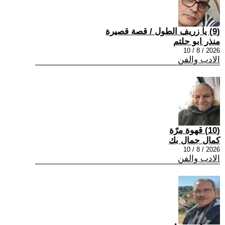
(9) يا زريف الطول / قصة قصيرة
منذر ابو حلتم
2026 / 8 / 10
الادب والفن
(10) قهوة مرّة
كمال جمال بك
2026 / 8 / 10
الادب والفن