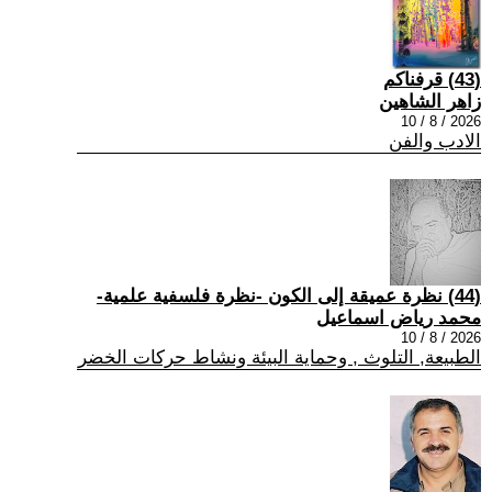
(43) قرفناكم
زاهر الشاهين
2026 / 8 / 10
الادب والفن
(44) نظرة عميقة إلى الكون -نظرة فلسفية علمية-
محمد رياض اسماعيل
2026 / 8 / 10
الطبيعة, التلوث , وحماية البيئة ونشاط حركات الخضر