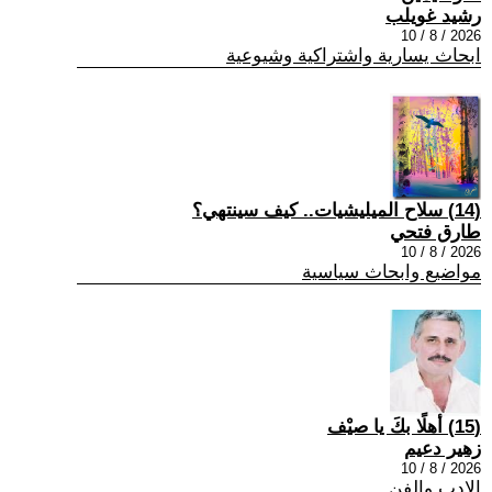
رشيد غويلب
2026 / 8 / 10
ابحاث يسارية واشتراكية وشيوعية
(14) سلاح الميليشيات.. كيف سينتهي؟
طارق فتحي
2026 / 8 / 10
مواضيع وابحاث سياسية
(15) أهلًا بكَ يا صيْف
زهير دعيم
2026 / 8 / 10
الادب والفن