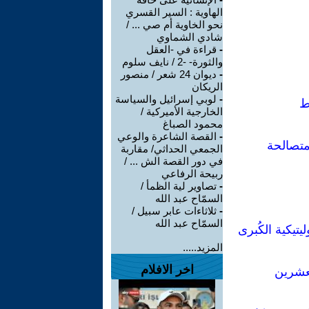
الهاوية : السير القسري
نحو الخاوية أم صي ... /
شادي الشماوي
-
قراءة في -العقل
والثورة- -2 / نايف سلوم
-
ديوان 24 شعر / منصور
الريكان
-
لوبي إسرائيل والسياسة
ط
الخارجية الأميركية /
محمود الصباغ
-
القصة الشاعرة والوعي
متصالحة
الجمعي الحداثي/ مقاربة
في دور القصة الش ... /
ربيحة الرفاعي
-
تصاوير لية الظمأ /
السمّاح عبد الله
-
ثلاثاءات عابر سبيل /
السمّاح عبد الله
تيكية الكُبرى
المزيد.....
اخر الافلام
لعشرين