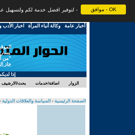
موافق - OK
لتوفير افضل خدمة لكم ولتسهيل عملي
أخبار عامة
-
وكالة أنباء المرأة
-
اخبار الأدب و
الموقع
يسارية
"من أج
حاز ال
إذا لديك
الزوار
اضافة/خدمات
بحث/الارشيف
الصفحة الرئيسية
-
السياسة والعلاقات الدولية
-
جنو