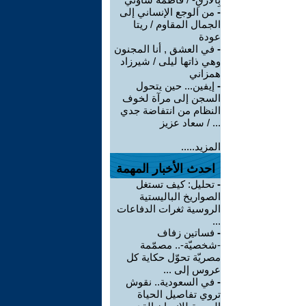
-
من الوجع الإنساني إلى
الجمال المقاوم / ريتا
عودة
-
في العشق , أنا المجنون
وهي ذاتها ليلى / شيرزاد
همزاني
-
إيفين... حين يتحول
السجن إلى مرآة لخوف
النظام من انتفاضة جدي
... / سعاد عزيز
المزيد.....
احدث الأخبار المهمة
-
تحليل: كيف تستغل
الصواريخ الباليستية
الروسية ثغرات الدفاعات
...
-
فساتين زفاف
-شخصيّة-.. مصمّمة
مصريّة تحوّل حكاية كل
عروس إلى ...
-
في السعودية.. نقوش
تروي تفاصيل الحياة