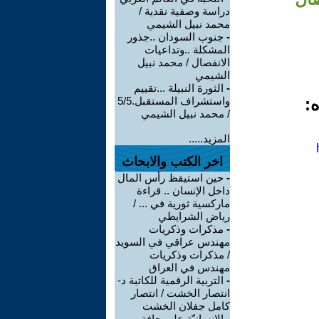
دراسة وصفية نقدية /
محمد نبيل الشيمي
-
جنوب السودان ..جذور
المشكلة ..وتداعيات
الانفصال / محمد نبيل
الشيمي
-
الثورة النبيلة ...تقييم
ه:
واستشراف المستقبل.5/5
/ محمد نبيل الشيمي
المزيد.....
اخر الكتب والابحاث
-
حين استيقظ رأس المال
داخل الإنسان .. قراءة
ماركسية ثورية في ... /
رياض الشرايطي
-
مذكرات وذكريات
مهندس عراقي في السويد
/ مذكرات وذكريات
مهندس في العراق
-
التربية الرقمية للكاتبة د-
انتصار الخشت / انتصار
كامل جفلان الخشت
-
الإنسانيّة على حافة