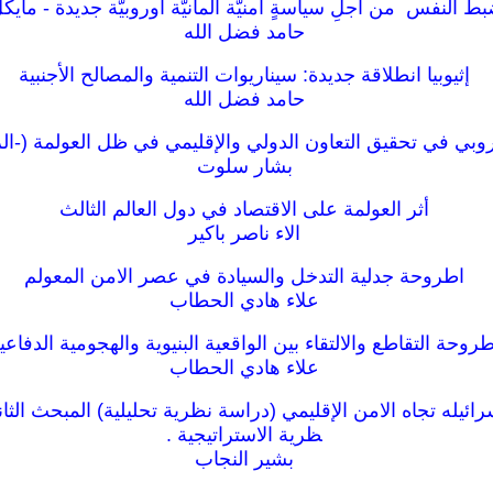
بط النفس من أجلِ سياسةٍ أمنيّة ألمانيّة أوروبيّة جديدة - ماي
حامد فضل الله
إثيوبيا انطلاقة جديدة: سيناريوات التنمية والمصالح الأجنبية
حامد فضل الله
وروبي في تحقيق التعاون الدولي والإقليمي في ظل العولمة (-الرؤ
بشار سلوت
أثر العولمة على الاقتصاد في دول العالم الثالث
الاء ناصر باكير
اطروحة جدلية التدخل والسيادة في عصر الامن المعولم
علاء هادي الحطاب
طروحة التقاطع والالتقاء بين الواقعية البنيوية والهجومية الدفاعي
علاء هادي الحطاب
سرائيله تجاه الامن الإقليمي (دراسة نظرية تحليلية) المبحث الثا
ظرية الاستراتيجية .
بشير النجاب