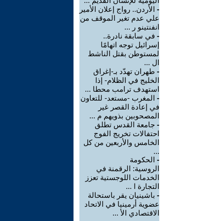
اليومية للإنسان القديم ...
-
الأردن.. رواج إعلان الأمير
علي عدم تغير الموقف من
انفنتينو ر ...
-
في سابقة نادرة..
إسرائيل توجه اتهامًا
لمستوطن بقتل الناشط
ال ...
-
طهران تهدّد بـ-إغراق
الخليج في الظلام- إذا
استهدف ترامب محطا ...
-
المغرب -مستعد- للتعاون
في إعادة القصر غير
المصحوبين بذويهم م ...
-
جامعة القدس تطلق
احتفالات تخريج الفوج
الخامس والأربعين من كل
...
-
الحكومة
الروسية: الرقمنة في
الخدمات اللوجستية تعزز
التجارة ا ...
-
باشينيان يقر باستحالة
عضوية أرمينيا في الاتحاد
الاقتصادي الأ ...