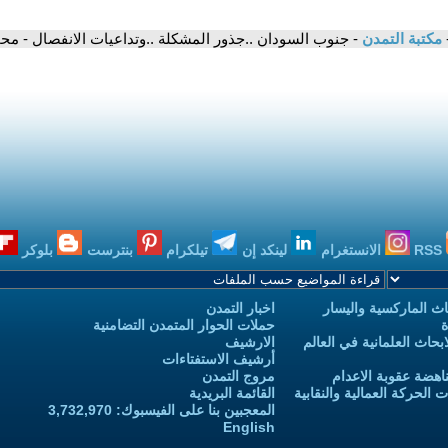
مكتبة التمدن
- جنوب السودان ..جذور المشكلة ..وتداعيات الانفصال - مح
RSS
الانستغرام
لينكد إن
تيلكرام
بنترست
بلوكر
ث الماركسية واليسار
اخبار التمدن
ة
حملات الحوار المتمدن التضامنية
حاث العلمانية في العالم
الارشيف
أرشيف الاستفتاءات
اهضة عقوبة الاعدام
مروج التمدن
الحركة العمالية والنقابية
القائمة البريدية
المعجبين بنا على الفيسبوك: 3,732,970
English