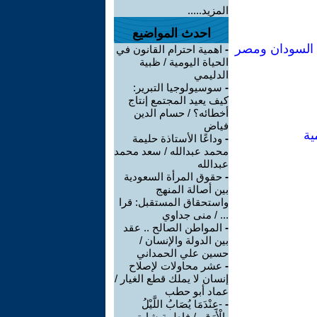
المزيد.....
احدث المواضيع
ن السودان ومصر
-
اهمية احترام القانون في
الحياة اليومية / ظبية
الدليمي
-
سوسيولوجيا التبرير:
كيف يعيد المجتمع إنتاج
أخطائه؟ / حسام الدين
فياض
ية
-
وداعًا الأستاذة حليمة
محمد عبدالله / سعد محمد
عبدالله
-
حقوق المرأة السعودية
بين أصالة المنهج
واستحقاق المستقبل: قرا
... / منى جداوي
-
المواطن الصالح .. عقد
بين الدولة والإنسان /
حسين علي الحمداني
-
عشر محاولات لإصلاح
إنسان لا يملك قطع الغيار /
عماد أبو حطب
-
-عِنْدَمَا يُصَابُ اللَّيْلُ
بِالْأَرَقِ- / فاطمة شاوتي