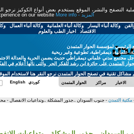
ة التصفح والنشر، الموقع يستخدم بعض أنواع الكوكيز نرجو النق
More info - المزيد
experience on our website
الفن
-
وكالة أنباء اليسار
-
وكالة أنباء العلمانية
-
وكالة أنباء العمال
-
وكا
الاقتصاد
-
اخبار الطب والعلوم
 الرئيسي لمؤسسة الحوار المتمدن
، علمانية، ديمقراطية، تطوعية وغير ربحية
ل مجتمع مدني علماني ديمقراطي حديث يضمن الحرية والعدالة الاجتم
حوار المتمدن على جائزة ابن رشد للفكر الحر والتى نالها أعلام في الفك
م مشاكل تقنية في تصفح الحوار المتمدن نرجو النقر هنا لاستخدام الموقع
كوردي
English
الاخبار
مراكز
الحوار المتمدن
مكتبة التمدن
- جنوب السودان ..جذور المشكلة ..وتداعيات الانفصال - مح
ب السودان ..جذور المشكلة ..وتداعيات الانف