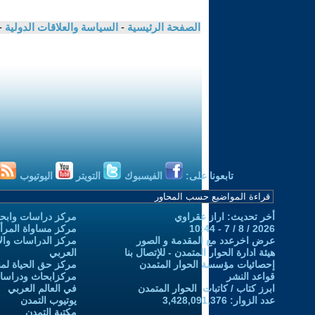
الصفحة الرئيسية
-
السياسة والعلاقات الدولية
-
تابعونا على:
الفيسبوك
التويتر
اليوتيوب
أخر تحديث: اراز عقراوي
مركز دراسات وابحا
2026 / 8 / 7 - 10:44
مركز مساواة المرأ
عرض اخرعدد مع المقدمة و الصور
مركز الدراسات والاب
هيئة ادارة الحوار المتمدن - للإتصال بنا
العربي
إحصائيات مؤسسة الحوار المتمدن
مركز حق الحياة لمن
قواعد النشر
مركزابحاث ودراسات 
ابرز كتاب / كاتبات الحوار المتمدن
في العالم العربي
عدد الزوار: 3,428,091,376
يوتيوب التمدن
مكتبة التمدن