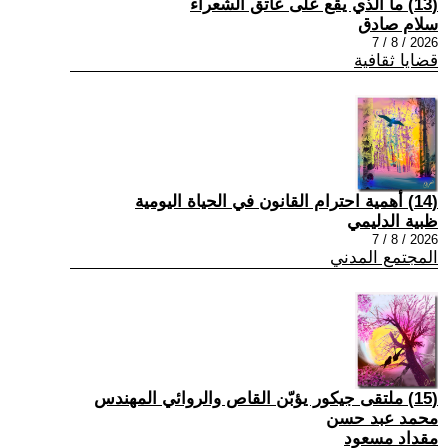
(13) ما الذي يقع على عاتق الشعراء
سلام صادق
2026 / 8 / 7
قضايا ثقافية
(14) أهمية احترام القانون في الحياة اليومية
ظبية الدليمي
2026 / 8 / 7
المجتمع المدني
(15) ملتقى جيكور يؤبّن القاص والروائي المهندس
محمد عبد حسن
مقداد مسعود