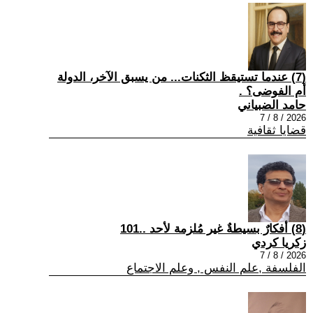
(7) عندما تستيقظ الثكنات... من يسبق الآخر، الدولة
أم الفوضى؟ .
حامد الضبياني
2026 / 8 / 7
قضايا ثقافية
(8) أفكارٌ بسيطةٌ غير مُلزمة لأحد ..101
زكريا كردي
2026 / 8 / 7
الفلسفة ,علم النفس , وعلم الاجتماع