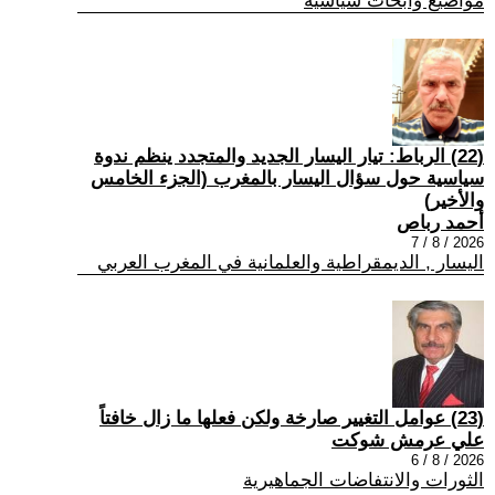
مواضيع وابحاث سياسية
(22) الرباط: تيار اليسار الجديد والمتجدد ينظم ندوة
سياسية حول سؤال اليسار بالمغرب (الجزء الخامس
والأخير)
أحمد رباص
2026 / 8 / 7
اليسار , الديمقراطية والعلمانية في المغرب العربي
(23) عوامل التغيير صارخة ولكن فعلها ما زال خافتاً
علي عرمش شوكت
2026 / 8 / 6
الثورات والانتفاضات الجماهيرية