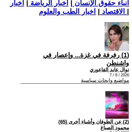
أنباء حقوق الإنسان
|
اخبار الرياضة
|
اخبار
|
اخبار الطب والعلوم
الاقتصاد
|
(1) رفرفة في غزة... وإعصار في
واشنطن
نوال عايد الفاعوري
2026 / 8 / 7
مواضيع وابحاث سياسية
(2) عن الطوفان وأشياء أخرى (65)
محمود الصباغ