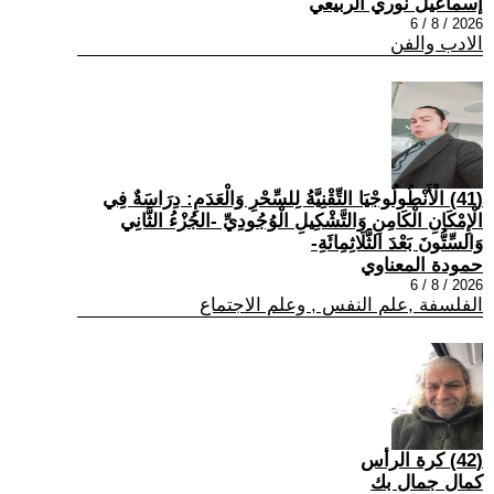
إسماعيل نوري الربيعي
2026 / 8 / 6
الادب والفن
(41) الْأَنْطُولُوجْيَا التِّقْنِيَّةُ لِلسِّحْرِ وَالْعَدَمِ: دِرَاسَةٌ فِي
الْإِمْكَانِ الْكَامِنِ وَالتَّشْكِيلِ الْوُجُودِيِّ -الجُزْءُ الثَّانِي
وَالسِّتُّونَ بَعْدَ الثَّلَاثِمِائَةِ-
حمودة المعناوي
2026 / 8 / 6
الفلسفة ,علم النفس , وعلم الاجتماع
(42) كرة الرأس
كمال جمال بك