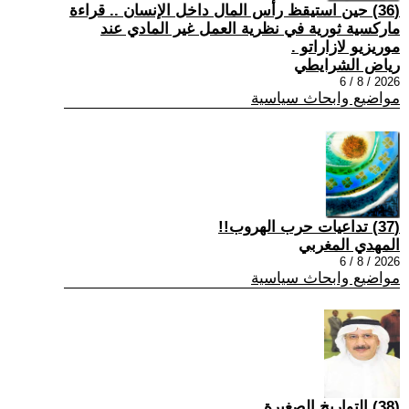
(36) حين استيقظ رأس المال داخل الإنسان .. قراءة
ماركسية ثورية في نظرية العمل غير المادي عند
موريزيو لازاراتو .
رياض الشرايطي
2026 / 8 / 6
مواضيع وابحاث سياسية
(37) تداعيات حرب الهروب!!
المهدي المغربي
2026 / 8 / 6
مواضيع وابحاث سياسية
(38) التواريخ الصغيرة