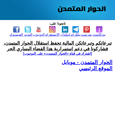
تابعونا على:
بودكاست
بنترست
تيلكرام
لينكدإن
الانستغرام
اليوتيوب
التويتر
الفيسبوك
تبرعاتكم وتبرعاتكن المالية تحفظ استقلال الحوار المتمدن،
فشاركونا في دعم استمرارية هذا الفضاء اليساري الحر
[اشترك في قناة ‫«الحوار المتمدن» على اليوتيوب]
الحوار المتمدن - موبايل
الموقع الرئيسي