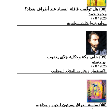
(38) هل توقّفت قافلة الفساد عند أطراف بغداد؟
محمد حمد
2026 / 8 / 7
مواضيع وابحاث سياسية
(39) حلف مكة وحكاية جَدْي يعقوب
بير رستم
2026 / 8 / 7
الإستعمار وتجارب التحرّر الوطني
(40) ساسة العراق يسيئون للدين و مذاهبه