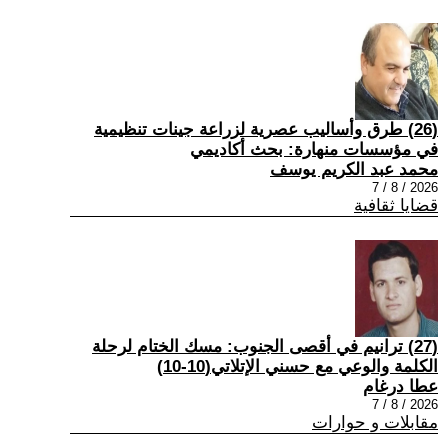
(26) طرق وأساليب عصرية لزراعة جينات تنظيمية
في مؤسسات منهارة: بحث أكاديمي
محمد عبد الكريم يوسف
2026 / 8 / 7
قضايا ثقافية
(27) ترانيم في أقصى الجنوب: مسك الختام لرحلة
الكلمة والوعي مع حسني الإتلاتي(10-10)
عطا درغام
2026 / 8 / 7
مقابلات و حوارات