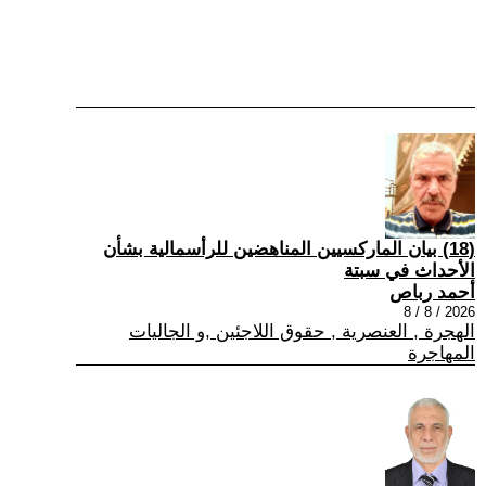
(18) بيان الماركسيين المناهضين للرأسمالية بشأن
الأحداث في سبتة
أحمد رباص
2026 / 8 / 8
الهجرة , العنصرية , حقوق اللاجئين ,و الجاليات
المهاجرة