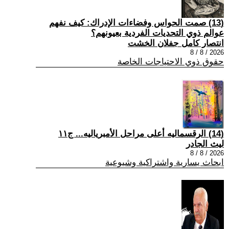
(13) صمت الحواس وفضاءات الإدراك: كيف نفهم
عوالم ذوي التحديات الفردية بعيونهم؟
انتصار كامل جفلان الخشت
2026 / 8 / 8
حقوق ذوي الاحتياجات الخاصة
(14) الرقسماليه أعلى مراحل الأمبرياليه... ج١١
ليث الجادر
2026 / 8 / 8
ابحاث يسارية واشتراكية وشيوعية