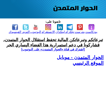
تابعونا على:
بودكاست
بنترست
تيلكرام
لينكدإن
الانستغرام
اليوتيوب
التويتر
الفيسبوك
تبرعاتكم وتبرعاتكن المالية تحفظ استقلال الحوار المتمدن،
فشاركونا في دعم استمرارية هذا الفضاء اليساري الحر
[اشترك في قناة ‫«الحوار المتمدن» على اليوتيوب]
الحوار المتمدن - موبايل
الموقع الرئيسي