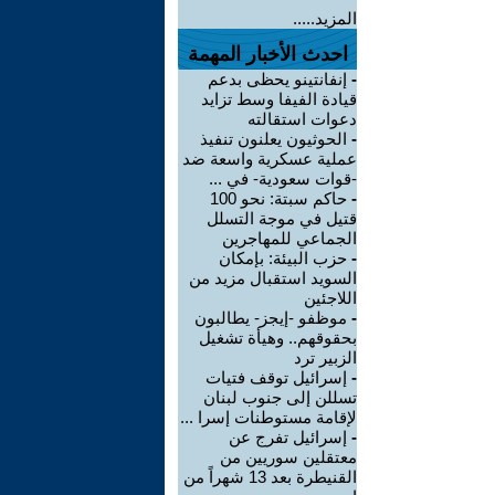
المزيد.....
احدث الأخبار المهمة
-
إنفانتينو يحظى بدعم
قيادة الفيفا وسط تزايد
دعوات استقالته
-
الحوثيون يعلنون تنفيذ
عملية عسكرية واسعة ضد
-قوات سعودية- في ...
-
حاكم سبتة: نحو 100
قتيل في موجة التسلل
الجماعي للمهاجرين
-
حزب البيئة: بإمكان
السويد استقبال مزيد من
اللاجئين
-
موظفو -إيجز- يطالبون
بحقوقهم.. وهيأة تشغيل
الزبير ترد
-
إسرائيل توقف فتيات
تسللن إلى جنوب لبنان
لإقامة مستوطنات إسرا ...
-
إسرائيل تفرج عن
معتقلين سوريين من
القنيطرة بعد 13 شهراً من