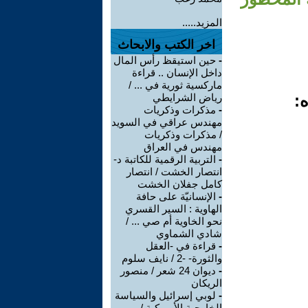
المزيد.....
اخر الكتب والابحاث
-
حين استيقظ رأس المال
داخل الإنسان .. قراءة
ماركسية ثورية في ... /
ه:
رياض الشرايطي
-
مذكرات وذكريات
مهندس عراقي في السويد
/ مذكرات وذكريات
مهندس في العراق
-
التربية الرقمية للكاتبة د-
انتصار الخشت / انتصار
كامل جفلان الخشت
-
الإنسانيّة على حافة
الهاوية : السير القسري
نحو الخاوية أم صي ... /
شادي الشماوي
-
قراءة في -العقل
والثورة- -2 / نايف سلوم
-
ديوان 24 شعر / منصور
الريكان
-
لوبي إسرائيل والسياسة
الخارجية الأميركية /