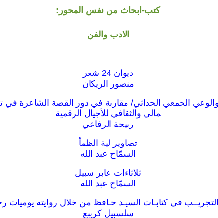
كتب-ابحاث من نفس المحور:
الادب والفن
ديوان 24 شعر
منصور الريكان
الوعي الجمعي الحداثي/ مقاربة في دور القصة الشاعرة في ت
مالي والثقافي للأجيال الرقمية
ربيحة الرفاعي
تصاوير لية الظمأ
السمّاح عبد الله
ثلاثاءات عابر سبيل
السمّاح عبد الله
التجريــب في كتابـات السيـد حـافظ من خلال روايته يوميات ر
سلسبيل كريبع