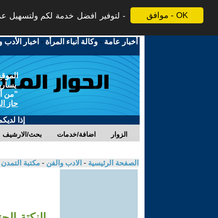
موافق - OK
لتوفير افضل خدمة لكم ولتسهيل عملي
أخبار عامة
-
وكالة أنباء المرأة
-
اخبار الأدب و
الموقع
يسارية
"من أج
حاز ال
إذا لديك
الزوار
اضافة/خدمات
بحث/الارشيف
الصفحة الرئيسية
-
الادب والفن
-
مكتبة التمدن
النكتة الج