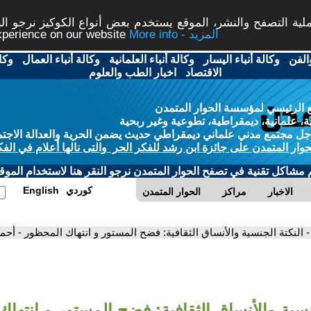
ة التصفح والنشر، الموقع يستخدم بعض أنواع الكوكيز نرجو النق
More info - المزيد
experience on our website
الفن
-
وكالة أنباء اليسار
-
وكالة أنباء العلمانية
-
وكالة أنباء العمال
-
وكا
الاقتصاد
-
اخبار الطب والعلوم
 الرئيسي لمؤسسة الحوار المتمدن
، علمانية، ديمقراطية، تطوعية وغير ربحية
ل مجتمع مدني علماني ديمقراطي حديث يضمن الحرية والعدالة الاجتم
حوار المتمدن على جائزة ابن رشد للفكر الحر والتى نالها أعلام في الفك
م مشاكل تقنية في تصفح الحوار المتمدن نرجو النقر هنا لاستخدام الموقع
كوردي
English
الاخبار
مراكز
الحوار المتمدن
- النكتة الجنسية والأنساق الثقافية: فضح المستور و انتهاك المحظور - أ
نسية والأنساق الثقافية: فضح المستور و انتها