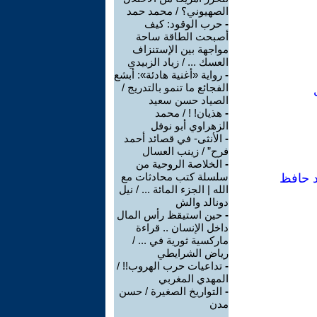
الصهيوني؟ / محمد حمد
-
حرب الوقود: كيف
أصبحت الطاقة ساحة
مواجهة بين الإستنزاف
العسك ... / زياد الزبيدي
-
رواية «أغنية هادئة»: أبشع
الفجائع ما تنمو بالتدريج /
الصياد حسن سعيد
-
هذيان! ! / محمد
الزهراوي أبو نوفل
-
الأنثى- في قصائد أحمد
فرح” / زينب العسال
-
الخلاصة الروحية من
سلسلة كتب محادثات مع
د حافظ
الله | الجزء المائة ... / نيل
دونالد والش
-
حين استيقظ رأس المال
داخل الإنسان .. قراءة
ماركسية ثورية في ... /
رياض الشرايطي
-
تداعيات حرب الهروب!! /
المهدي المغربي
-
التواريخ الصغيرة / حسن
مدن