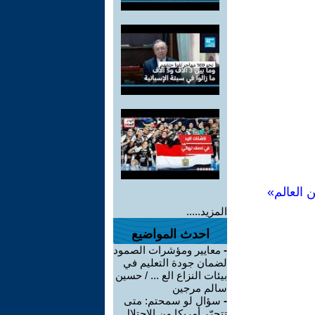
 العالم»
المزيد.....
احدث المواضيع
-
معايير ومؤشرات الصمود
لضمان جودة التعليم في
بيئات النزاع الع ... / حسين
سالم مرجين
-
سؤال لو سمحتم: متى
تتحرّر أمريكا من الاحتلال