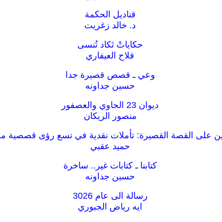
قناديل الحكمة
د. خالد زغريت
حكاياتْ تَكاد تُنسى
فلاح العيفاري
وعي ـ قصص قصيرة جدا
حسين جداونه
ديوان 23 الحاوي والعصفور
منصور الريكان
ن على القصة القصيرة: تأملات نقدية في تسع رؤى قصصية من
حميد عقبي
كتابنا ـ كتابات غير.. ساخرة
حسين جداونه
رسالة الى عام 3026
ايه رياض الجبوري