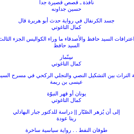
نافذة ـ قصص قصيرة جدا
حسين جداونه
جسد الكرنفال في رواية حدث أبو هريرة قال
كمال التاغوتي
عترافات السيد حافظ والأصدقاء ما وراء الكواليس الجزء الثالث
السيد حافظ
سِنّمار
كمال التاغوتي
التراث بين التشكيل النصي والتجلي الركحي في مسرح السي
عيسى بن ريمة
يونان أو قهر النبوّة
كمال التاغوتي
إلى أن يُزهر الصّبّار || دراسة للدكتور جبار البهادلي
ريتا عودة
طوفان النفط . . رواية سياسية ساخرة