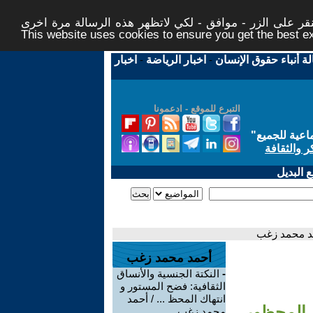
ر على الزر - موافق - لكي لاتظهر هذه الرسالة مرة اخرى -
This website uses cookies to ensure you get the best 
لة أنباء حقوق الإنسان
-
اخبار الرياضة
-
اخبار
التبرع للموقع - ادعمونا
اعية للجميع
"
ر والثقافة
 البديل
حمد محمد زغب
أحمد محمد زغب
-
النكتة الجنسية والأنساق
الثقافية: فضح المستور و
انتهاك المحظ ... / أحمد
ك المحظور
محمد زغب