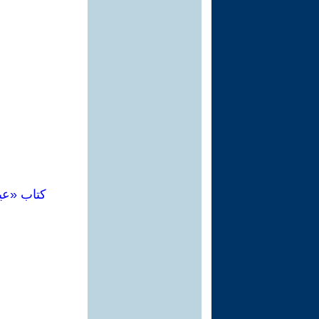
كتاب «عي