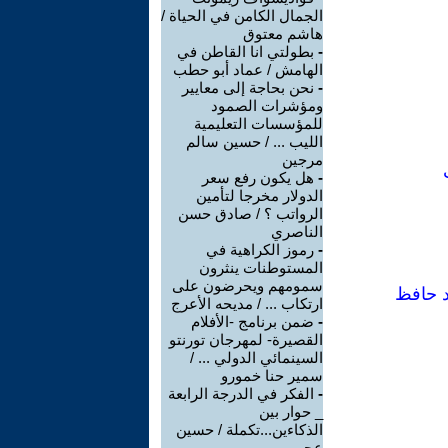
الجمال الكامن في الحياة /
هاشم معتوق
-
بطولتي انا القاطن في
الهامش / عماد أبو حطب
-
نحن بحاجة إلى معايير
ومؤشرات الصمود
للمؤسسات التعليمية
الليب ... / حسين سالم
مرجين
-
هل يكون رفع سعر
الدولار مخرجا لتأمين
الرواتب ؟ / صادق حسن
الناصري
-
رموز الكراهية في
المستوطنات ينثرون
سمومهم ويحرضون على
د حافظ
ارتكاب ... / مديحه الأعرج
-
ضمن برنامج -الأفلام
القصيرة- لمهرجان تورنتو
السينمائي الدولي ... /
سمير حنا خمورو
-
الفكر في الدرجة الرابعة
_ حوار بين
الذكاءين...تكملة / حسين
عجيب