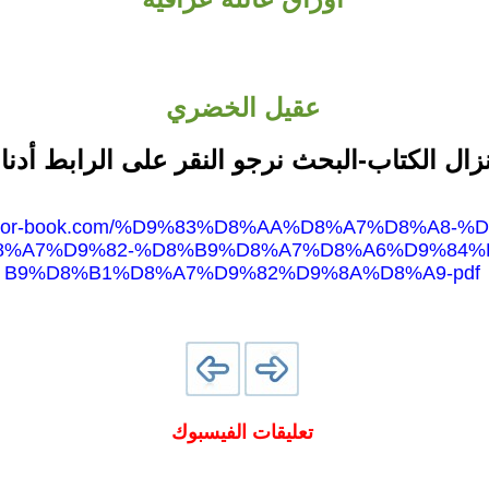
عقيل الخضري
نزال الكتاب-البحث نرجو النقر على الرابط أدنا
w.noor-book.com/%D9%83%D8%AA%D8%A7%D8%A8-
8%A7%D9%82-%D8%B9%D8%A7%D8%A6%D9%84%
B9%D8%B1%D8%A7%D9%82%D9%8A%D8%A9-pdf
تعليقات الفيسبوك