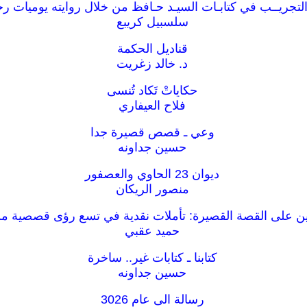
التجريــب في كتابـات السيـد حـافظ من خلال روايته يوميات ر
سلسبيل كريبع
قناديل الحكمة
د. خالد زغريت
حكاياتْ تَكاد تُنسى
فلاح العيفاري
وعي ـ قصص قصيرة جدا
حسين جداونه
ديوان 23 الحاوي والعصفور
منصور الريكان
ن على القصة القصيرة: تأملات نقدية في تسع رؤى قصصية من
حميد عقبي
كتابنا ـ كتابات غير.. ساخرة
حسين جداونه
رسالة الى عام 3026