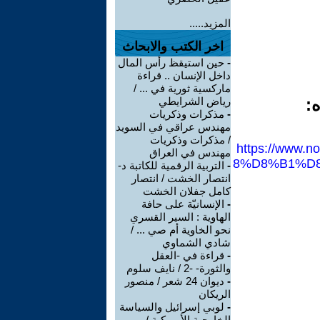
المزيد.....
اخر الكتب والابحاث
-
حين استيقظ رأس المال
داخل الإنسان .. قراءة
ماركسية ثورية في ... /
ه:
رياض الشرايطي
-
مذكرات وذكريات
مهندس عراقي في السويد
/ مذكرات وذكريات
https://ww
مهندس في العراق
8%D8%B1%D
-
التربية الرقمية للكاتبة د-
انتصار الخشت / انتصار
كامل جفلان الخشت
-
الإنسانيّة على حافة
الهاوية : السير القسري
نحو الخاوية أم صي ... /
شادي الشماوي
-
قراءة في -العقل
والثورة- -2 / نايف سلوم
-
ديوان 24 شعر / منصور
الريكان
-
لوبي إسرائيل والسياسة
الخارجية الأميركية /