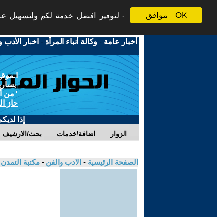
موافق - OK
لتوفير افضل خدمة لكم ولتسهيل عملي
أخبار عامة
-
وكالة أنباء المرأة
-
اخبار الأدب و
الموقع
يسارية
"من أج
حاز ال
إذا لديك
الزوار
اضافة/خدمات
بحث/الارشيف
الصفحة الرئيسية
-
الادب والفن
-
مكتبة التمدن