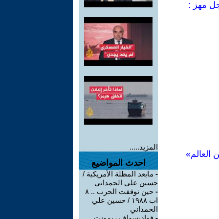
جل مهز :
المزيد.....
 العالم»
احدث المواضيع
-
مابعد المظلة الأمريكية /
حسين علي الحمداني
-
حين توقفت الحرب .. ٨
اب ١٩٨٨ / حسين علي
الحمداني
-
فواديسواف ريمونت