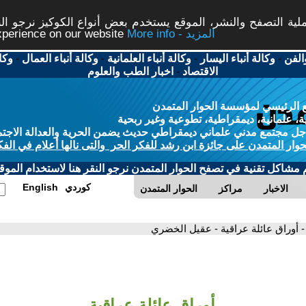
ة التصفح والنشر، الموقع يستخدم بعض أنواع الكوكيز نرجو النق
More info - المزيد
experience on our website
الفن
-
وكالة أنباء اليسار
-
وكالة أنباء العلمانية
-
وكالة أنباء العمال
-
وكا
الاقتصاد
-
اخبار الطب والعلوم
 الرئيسي لمؤسسة الحوار المتمدن
، علمانية، ديمقراطية، تطوعية وغير ربحية
ل مجتمع مدني علماني ديمقراطي حديث يضمن الحرية والعدالة الاجتم
حوار المتمدن على جائزة ابن رشد للفكر الحر والتى نالها أعلام في الفك
م مشاكل تقنية في تصفح الحوار المتمدن نرجو النقر هنا لاستخدام الموقع
كوردي
English
الاخبار
مراكز
الحوار المتمدن
- أوراق عائلة عراقية - عقيل الخضري
أوراق عائلة عراقية