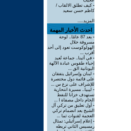
-
كيف تطلق الالقاب /
كاظم حسن سعيد
المزيد.....
احدث الأخبار المهمة
-
بعد 87 عامًا.. لوحة
مسروقة خلال
الهولوكوست تعود إلى أحد
أقرب ...
-
في أثينا.. جماعة تُعيد
إحياء طقوس عبادة الآلهة
اليونانية الق ...
-
لبنان وإسرائيل يتفقان
على قائمة دول مختصرة
للإشراف على نزع س ...
-
ليبيا.. مسيرة انتحارية
تستهدف خزانا للنفط
الخام داخل مصفاة ا ...
-
أول تعليق من تركي آل
الشيخ بعد انضمام تركي
العجمة لقنوات ثما ...
-
إعلام إسرائيلي: تمثال
رمسيس الثاني تربطه