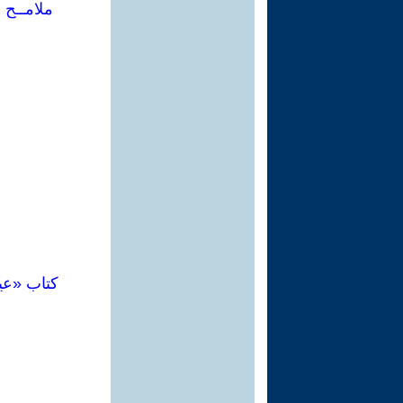
ملامــح 
كتاب «عي