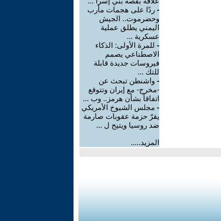
علاقة بقصة بني إسرا ...
-
ردًا على هجمات مأرب
وحضرموت.. الجيش
اليمني يطلق عملية
عسكرية ...
-
للمرة الأولى: الذكاء
الاصطناعي يصمم
فيروسات جديدة قابلة
للتك ...
-
واشنطن تبحث عن
-مخرج- مع إيران وتتوقع
اتفاقاً بشأن هرمز.. وب ...
-
مجلس الشيوخ الأمريكي
يقرّ حزمة عقوبات صارمة
ضد روسيا ويتيح ل ...
المزيد.....