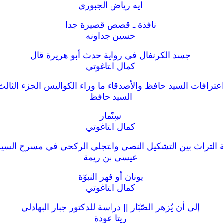
ايه رياض الجبوري
نافذة ـ قصص قصيرة جدا
حسين جداونه
جسد الكرنفال في رواية حدث أبو هريرة قال
كمال التاغوتي
عترافات السيد حافظ والأصدقاء ما وراء الكواليس الجزء الثالث
السيد حافظ
سِنّمار
كمال التاغوتي
التراث بين التشكيل النصي والتجلي الركحي في مسرح السي
عيسى بن ريمة
يونان أو قهر النبوّة
كمال التاغوتي
إلى أن يُزهر الصّبّار || دراسة للدكتور جبار البهادلي
ريتا عودة