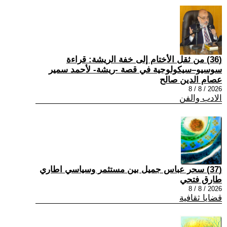
(36) من ثقل الأختام إلى خفة الريشة: قراءة
سوسيو–سيكولوجية في قصة -ريشة- لأحمد سمير
عصام الدين صالح
2026 / 8 / 8
الادب والفن
(37) سحر عباس جميل بين مستثمر وسياسي اطاري
طارق فتحي
2026 / 8 / 8
قضايا ثقافية