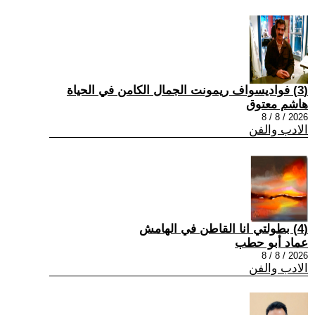
(3) فواديسواف ريمونت الجمال الكامن في الحياة
هاشم معتوق
2026 / 8 / 8
الادب والفن
(4) بطولتي انا القاطن في الهامش
عماد أبو حطب
2026 / 8 / 8
الادب والفن