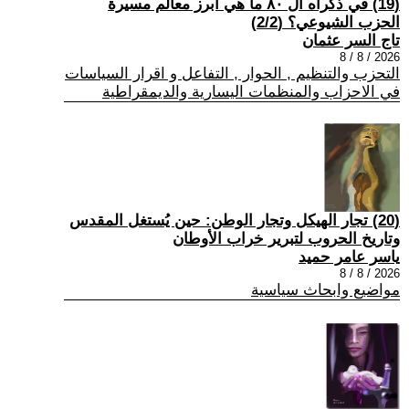
(19) في ذكراه ال ٨٠ ما هي أبرز معالم مسيرة
الحزب الشيوعي؟ (2/2)
تاج السر عثمان
2026 / 8 / 8
التحزب والتنظيم , الحوار , التفاعل و اقرار السياسات
في الاحزاب والمنظمات اليسارية والديمقراطية
(20) تجار الهيكل وتجار الوطن: حين يُستغل المقدس
وتاريخ الحروب لتبرير خراب الأوطان
ياسر عامر حميد
2026 / 8 / 8
مواضيع وابحاث سياسية