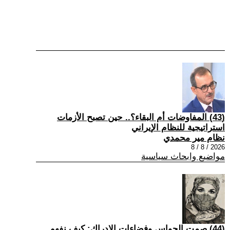
(43) المفاوضات أم البقاء؟.. حين تصبح الأزمات
استراتيجية للنظام الإيراني
نظام مير محمدي
2026 / 8 / 8
مواضيع وابحاث سياسية
(44) صمت الحواس وفضاءات الإدراك: كيف نفهم