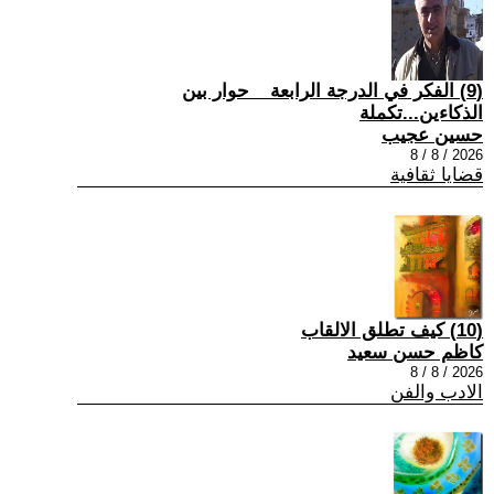
(9) الفكر في الدرجة الرابعة _ حوار بين
الذكاءين...تكملة
حسين عجيب
2026 / 8 / 8
قضايا ثقافية
(10) كيف تطلق الالقاب
كاظم حسن سعيد
2026 / 8 / 8
الادب والفن