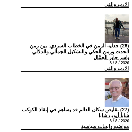
الادب والفن
(26) جدلية الزمن في الخطاب السردي: بين زمن
الحدث وزمن الحكي والتشكيل الجمالي والدلالي
ياسر جابر الجمَّال
2026 / 8 / 8
الادب والفن
(27) تقليص سكان العالم قد يساهم في إنقاذ الكوكب
شابا أيوب شابا
2026 / 8 / 8
مواضيع وابحاث سياسية