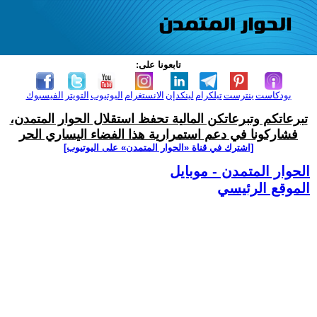
تابعونا على:
بودكاست
بنترست
تيلكرام
لينكدإن
الانستغرام
اليوتيوب
التويتر
الفيسبوك
تبرعاتكم وتبرعاتكن المالية تحفظ استقلال الحوار المتمدن،
فشاركونا في دعم استمرارية هذا الفضاء اليساري الحر
[اشترك في قناة ‫«الحوار المتمدن» على اليوتيوب]
الحوار المتمدن - موبايل
الموقع الرئيسي