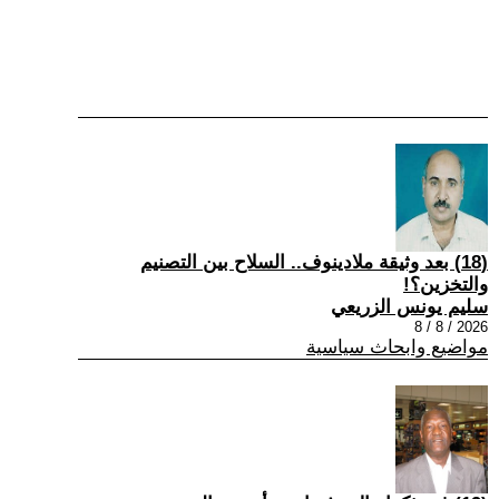
(18) بعد وثيقة ملادينوف.. السلاح بين التصنيم
والتخزين؟!
سليم يونس الزريعي
2026 / 8 / 8
مواضيع وابحاث سياسية