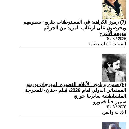
(7) رموز الكراهية في المستوطنات ينثرون سمومهم
ويحرضون على ارتكاب المزيد من الجرائم
مديحه الأعرج
2026 / 8 / 8
القضية الفلسطينية
(8) ضمن برنامج -الأفلام القصيرة- لمهرجان تورنتو
السينمائي الدولي لعام 2026، فيلم -حنان- للمخرجة
الفلسلطينية سابرينا خوري
سمير حنا خمورو
2026 / 8 / 8
الادب والفن