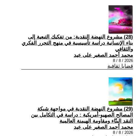
(28) مشروع النهضة النقدية: من تفكيك التبعية إلى
بناء الإنسانية دراسة تأسيسية في منهج التحرر الفكري
والثقافي
محمد أحمد الصغير على عيد
2026 / 8 / 8
قضايا ثقافية
(29) مشروع النهضة النقدية في مواجهة شبكة
المصالح الصهيو-أمريكية : دراسة في التكامل بين
النقد البنّاء ومقاومة الهيمنة العالمية
محمد أحمد الصغير على عيد
2026 / 8 / 8