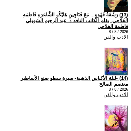
(13) رَشْفَةُ قَهْوَةٍ... مَعَ فَنَاجِينِ هَايْكُو الشَّاعِرَةِ فَاطِمَةِ
الْفَلَّاحِي. بقلم الكاتب الناقد د. عبد الرحيم الشويلي
فاطمة الفلاحي
2026 / 8 / 8
الادب والفن
(14) -ليلة الأكياس الذهبية- سيرة سطو صنع الأساطير
معتصم الصالح
2026 / 8 / 8
الادب والفن