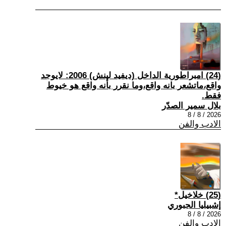
(24) امبراطورية الداخل (ديفيد لينش) 2006: لايوجد
واقع،ماتشعر بانه واقع،وما نقرر بأنه واقع هو خيوط
فقط.
بلال سمير الصدّر
2026 / 8 / 8
الادب والفن
(25) خلاخيل*
إشبيليا الجبوري
2026 / 8 / 8
الادب والفن