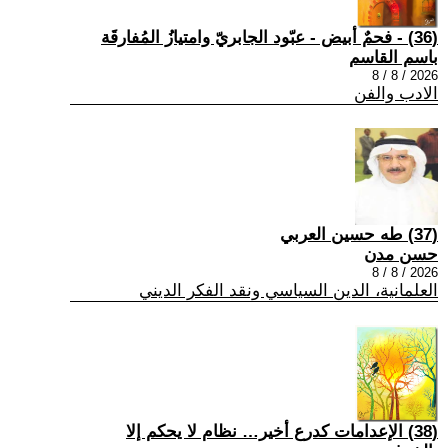
(36) - فحمٌ أبيض - عبّود الجابريّ وامتيازُ المُفارقَة
باسم القاسم
2026 / 8 / 8
الادب والفن
(37) طه حسين العربي
حسن مدن
2026 / 8 / 8
العلمانية، الدين السياسي ونقد الفكر الديني
(38) الإعدامات كدرع أخير… نظام لا يحكم إلا