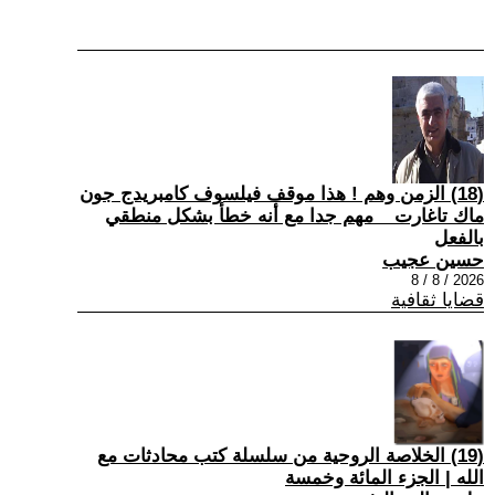
(18) الزمن وهم ! هذا موقف فيلسوف كامبريدج جون
ماك تاغارت _ مهم جدا مع أنه خطأ بشكل منطقي
بالفعل
حسين عجيب
2026 / 8 / 8
قضايا ثقافية
(19) الخلاصة الروحية من سلسلة كتب محادثات مع
الله | الجزء المائة وخمسة