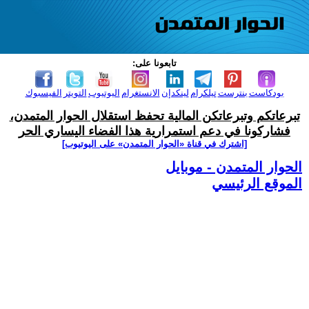
تابعونا على:
بودكاست
بنترست
تيلكرام
لينكدإن
الانستغرام
اليوتيوب
التويتر
الفيسبوك
تبرعاتكم وتبرعاتكن المالية تحفظ استقلال الحوار المتمدن،
فشاركونا في دعم استمرارية هذا الفضاء اليساري الحر
[اشترك في قناة ‫«الحوار المتمدن» على اليوتيوب]
الحوار المتمدن - موبايل
الموقع الرئيسي