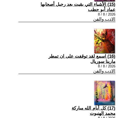
(15) الأشياء التي بقيت بعد رحيل أصحابها
عماد أبو حطب
2026 / 8 / 8
الادب والفن
(16) اسمع لقد توقفت على ان تمطر
مارينا سوريال
2026 / 8 / 8
الادب والفن
(17) كل أيام الله مباركة
محمد الهنبوت