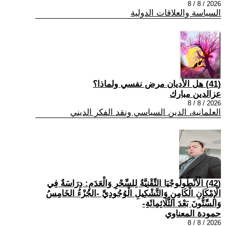
2026 / 8 / 8
السياسة والعلاقات الدولية
(41) هل الأديان مرض نفسي ولماذا؟
عزالدين مبارك
2026 / 8 / 8
العلمانية، الدين السياسي ونقد الفكر الديني
(42) الْأَنْطُولُوجْيَا التِّقْنِيَّةُ لِلسِّحْرِ وَالْعَدَمِ: دِرَاسَةٌ فِي
الْإِمْكَانِ الْكَامِنِ وَالتَّشْكِيلِ الْوُجُودِيِّ -الجُزْءُ الخَامِسُ
وَالسِّتُّونَ بَعْدَ الثَّلَاثِمِائَةِ-
حمودة المعناوي
2026 / 8 / 8