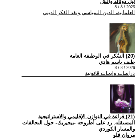
نيل دونالد والش
2026 / 8 / 8
العلمانية، الدين السياسي ونقد الفكر الديني
(20) السُكر في الوظيفة العامة
طيف باسم هادي
2026 / 8 / 8
دراسات وابحاث قانونية
(21) قراءة في التوازن الإقليمي والاستراتيجية
المستقلة: رد على أطروحة -بيجيريك- حول التحالفات
والمسار الكوردي
مروان فلو