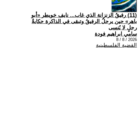
(11) رفيقُ الزنزانة الذي غاب... نايف خويطر «أبو
باهر» حين يرحلُ الرفيقُ وتبقى في الذاكرة حكايةُ
رجلٍ لا يُنسى
سامي ابراهيم فودة
2026 / 8 / 8
القضية الفلسطينية