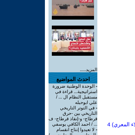
المزيد.....
احدث المواضيع
-
الوحدة الوطنية ضرورة
استراتيجية... قراءة في
مستقبل النظام ال ... /
علي ابوحبله
-
في التوتر التاريخي
التاريخي بين -حرق
قرطاج- و-إنقاذ قرطاج- ف
 المعري) 4
... / احمد الكافي يوسفي
-
لا تعيدوا إنتاج انقسام
-المجلسيين والمعارضين- /