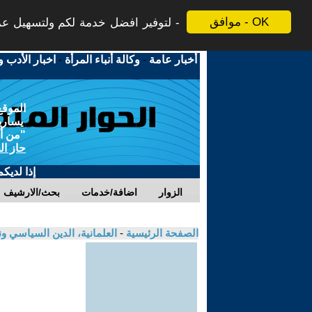
موافق - OK
لتوفير افضل خدمة لكم ولتسهيل عملي
أخبار عامة
-
وكالة أنباء المرأة
-
اخبار الأدب و
الموقع
يسارية
"من أج
حاز ال
إذا لديك
الزوار
اضافة/خدمات
بحث/الارشيف
الصفحة الرئيسية
-
العلمانية، الدين السياسي ون