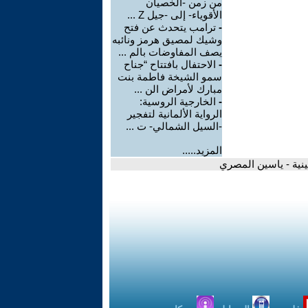
من زمن -الخصيان
الأقوياء- إلى -جيل Z ...
-
ترامب يتحدث عن فتح
وشيك لمصيق هرمز ونائبه
يصف المفاوضات بالم ...
-
الاحتفال بافتتاح “جناح
سمو الشيخة فاطمة بنت
مبارك لأمراض الن ...
-
الخارجية الروسية:
الرواية الألمانية لتفجير
-السيل الشمالي- ت ...
المزيد.....
ينية - ياسين المصري