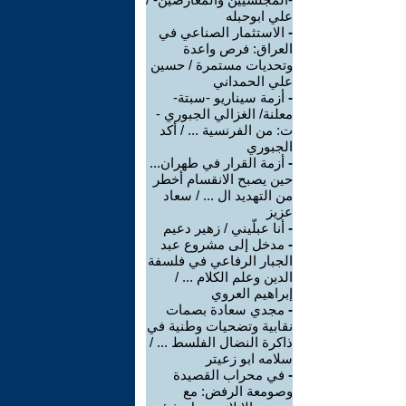
علي ابوحبله
-
الاستثمار الصناعي في
العراق: فرص واعدة
وتحديات مستمرة / حسين
علي الحمداني
-
أزمة سيناريو -سبتة-
معلنة/ الغزالي الجبوري -
ت: من الفرنسية ... / أكد
الجبوري
-
أزمة القرار في طهران...
حين يصبح الانقسام أخطر
من التهديد ال ... / سعاد
عزيز
-
أنا عبلّيني / زهير دعيم
-
مدخل إلى مشروع عبد
الجبار الرفاعي في فلسفة
الدين وعلم الكلام ... /
إبراهيم العروي
-
مجدي سعادة بصمات
نقابية وتضحيات وطنية في
ذاكرة النضال الفلسط ... /
سلامه ابو زعيتر
-
في محراب القصيدة
وصومعة الرفض: مع