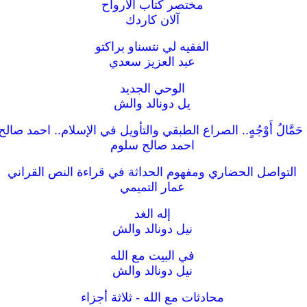
مختصر كتاب الأرواح
آلان كاردك
الفقيه لي نتسناو براكتو
عبد العزيز سعدي
الوحي الجديد
يل دونالد والش
حَمَّالُ أَوْجُهٍ.. الصراع الطبقي والتأويل في الإسلام.. احمد صال
احمد صالح سلوم
التواصل الحضاري ومفهوم الحداثة في قراءة النص القراني
عمار التميمي
إله الغد
نيل دونالد والش
في البيت مع الله
نيل دونالد والش
محادثات مع الله - ثلاثة أجزاء