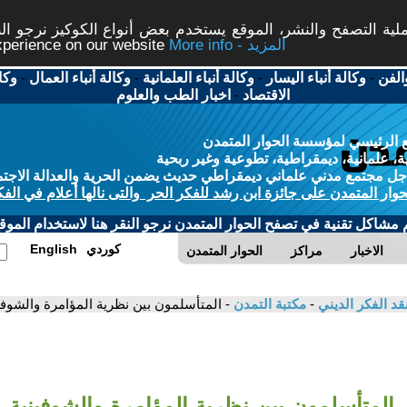
ة التصفح والنشر، الموقع يستخدم بعض أنواع الكوكيز نرجو النق
More info - المزيد
experience on our website
الفن
-
وكالة أنباء اليسار
-
وكالة أنباء العلمانية
-
وكالة أنباء العمال
-
وكا
الاقتصاد
-
اخبار الطب والعلوم
 الرئيسي لمؤسسة الحوار المتمدن
، علمانية، ديمقراطية، تطوعية وغير ربحية
ل مجتمع مدني علماني ديمقراطي حديث يضمن الحرية والعدالة الاجتم
حوار المتمدن على جائزة ابن رشد للفكر الحر والتى نالها أعلام في الفك
م مشاكل تقنية في تصفح الحوار المتمدن نرجو النقر هنا لاستخدام الموقع
كوردي
English
الاخبار
مراكز
الحوار المتمدن
قد الفكر الديني
-
مكتبة التمدن
- المتأسلمون بين نظرية المؤامرة والشوف
المتأسلمون بين نظرية المؤامرة والشوفينية