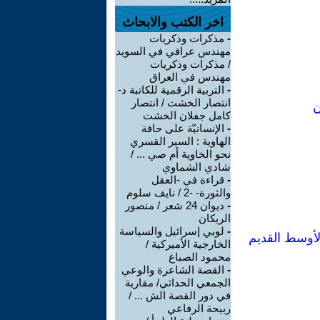
اخر الكتب والابحاث
-
مذكرات وذكريات
مهندس عراقي في السويد
/ مذكرات وذكريات
مهندس في العراق
-
التربية الرقمية للكاتبة د-
انتصار الخشت / انتصار
ن
كامل جفلان الخشت
-
الإنسانيّة على حافة
الهاوية : السير القسري
نحو الخاوية أم صي ... /
شادي الشماوي
-
قراءة في -العقل
والثورة- -2 / نايف سلوم
-
ديوان 24 شعر / منصور
الريكان
-
لوبي إسرائيل والسياسة
الأوسط القديم
الخارجية الأميركية /
محمود الصباغ
-
القصة الشاعرة والوعي
الجمعي الحداثي/ مقاربة
في دور القصة الش ... /
ربيحة الرفاعي