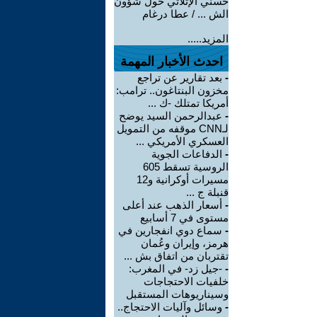
حسني الإتلاتي حول شؤون
الش ... / عطا درغام
المزيد.....
احدث الأخبار المهمة
-
بعد تقارير عن تراجع
مخزون البنتاغون.. ترامب:
أمريكا تمتلك -ك ...
-
عبدالرحمن السيد يوضح
لـCNN موقفه من التمويل
العسكري الأمريكي ...
-
الدفاعات الجوية
الروسية تسقط 605
مسيرات أوكرانية و12
قنبلة ج ...
-
أسعار الذهب عند أعلى
مستوى في 7 أسابيع
-
سماع دوي انفجارين في
هرمز، وإيران وعُمان
تقتربان من اتفاق بش ...
-
-جيل زد- في المغرب:
خلفيات الاحتجاجات
وسيناريوهات المستقبل
-
وسائل وآليات الاحتجاج..