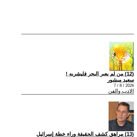
(12) من لم يعبر البحر فليشربه !
سعيد مبشور
2026 / 8 / 7
الادب والفن
(13) مراهق كشف الحقيقة وراء خطة إسرائيل