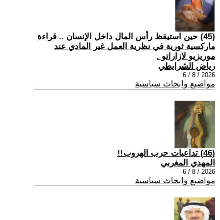
(45) حين استيقظ رأس المال داخل الإنسان .. قراءة
ماركسية ثورية في نظرية العمل غير المادي عند
موريزيو لازاراتو .
رياض الشرايطي
2026 / 8 / 6
مواضيع وابحاث سياسية
(46) تداعيات حرب الهروب!!
المهدي المغربي
2026 / 8 / 6
مواضيع وابحاث سياسية