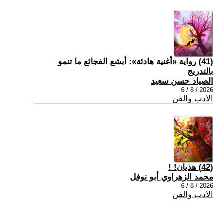
(41) رواية «أغنية هادئة»: أبشع الفجائع ما تنمو
بالتدريج
الصياد حسن سعيد
2026 / 8 / 6
الادب والفن
(42) هذيان! !
محمد الزهراوي أبو نوفل
2026 / 8 / 6
الادب والفن