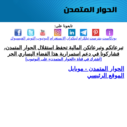
تابعونا على:
بودكاست
بنترست
تيلكرام
لينكدإن
الانستغرام
اليوتيوب
التويتر
الفيسبوك
تبرعاتكم وتبرعاتكن المالية تحفظ استقلال الحوار المتمدن،
فشاركونا في دعم استمرارية هذا الفضاء اليساري الحر
[اشترك في قناة ‫«الحوار المتمدن» على اليوتيوب]
الحوار المتمدن - موبايل
الموقع الرئيسي