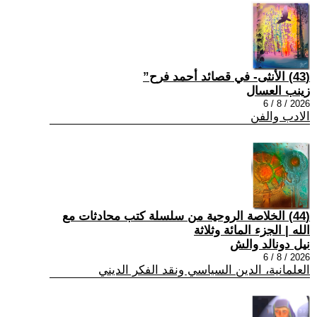
(43) الأنثى- في قصائد أحمد فرح”
زينب العسال
2026 / 8 / 6
الادب والفن
(44) الخلاصة الروحية من سلسلة كتب محادثات مع
الله | الجزء المائة وثلاثة
نيل دونالد والش
2026 / 8 / 6
العلمانية، الدين السياسي ونقد الفكر الديني