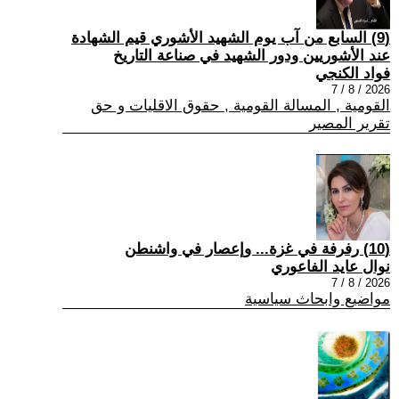
(9) السابع من آب يوم الشهيد الأشوري قيم الشهادة
عند الأشوريين ودور الشهيد في صناعة التاريخ
فواد الكنجي
2026 / 8 / 7
القومية , المسالة القومية , حقوق الاقليات و حق
تقرير المصير
(10) رفرفة في غزة... وإعصار في واشنطن
نوال عايد الفاعوري
2026 / 8 / 7
مواضيع وابحاث سياسية