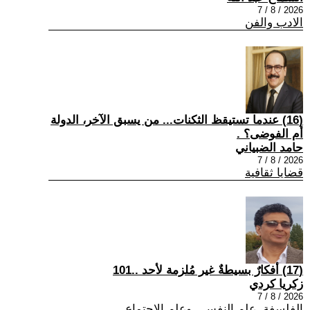
2026 / 8 / 7
الادب والفن
(16) عندما تستيقظ الثكنات... من يسبق الآخر، الدولة
أم الفوضى؟ .
حامد الضبياني
2026 / 8 / 7
قضايا ثقافية
(17) أفكارٌ بسيطةٌ غير مُلزمة لأحد ..101
زكريا كردي
2026 / 8 / 7
الفلسفة ,علم النفس , وعلم الاجتماع