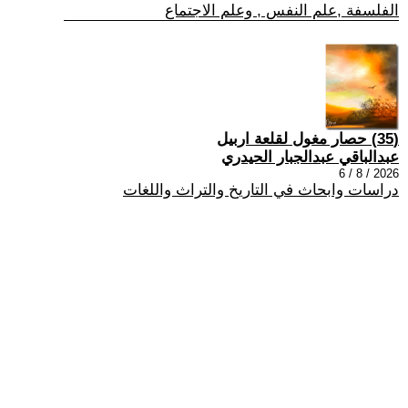
الفلسفة ,علم النفس , وعلم الاجتماع
(35) حصار مغول لقلعة اربيل
عبدالباقي عبدالجبار الحيدري
2026 / 8 / 6
دراسات وابحاث في التاريخ والتراث واللغات