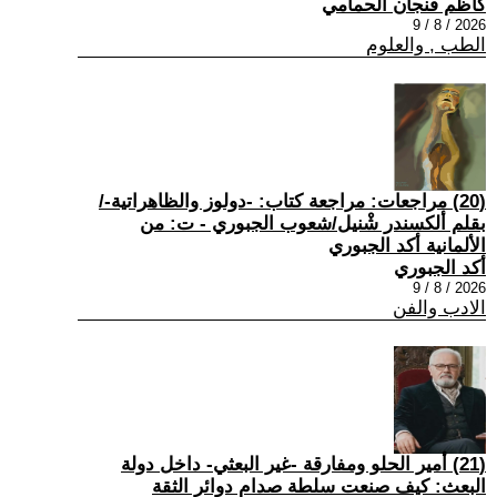
كاظم فنجان الحمامي
2026 / 8 / 9
الطب , والعلوم
(20) مراجعات: مراجعة كتاب: -دولوز والظاهراتية-/
بقلم ألكسندر شْنيل/شعوب الجبوري - ت: من
الألمانية أكد الجبوري
أكد الجبوري
2026 / 8 / 9
الادب والفن
(21) أمير الحلو ومفارقة -غير البعثي- داخل دولة
البعث: كيف صنعت سلطة صدام دوائر الثقة