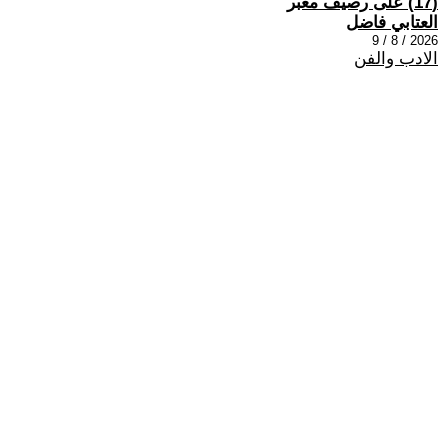
(17) على رصيف مغبر
العتابي فاضل
2026 / 8 / 9
الادب والفن