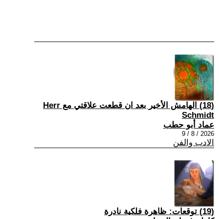
(18) الهامش الأخير بعد ان قطعت علاقتي مع Herr
Schmidt
عماد أبو حطب
2026 / 8 / 9
الادب والفن
(19) توقعات: ظاهرة فلكية نادرة