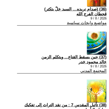
(36) (صدام نريده… السيد خلّ يتكتر)
قحطان الفرج الله
2026 / 8 / 9
مواضيع وابحاث سياسية
(37) حين يسقط القناع... ويتكلم الزمن
خالد محمود خدر
2026 / 8 / 9
المجتمع المدني
(38) تأثيل المقدس 7 : من نقد التراث إلى تفكيك