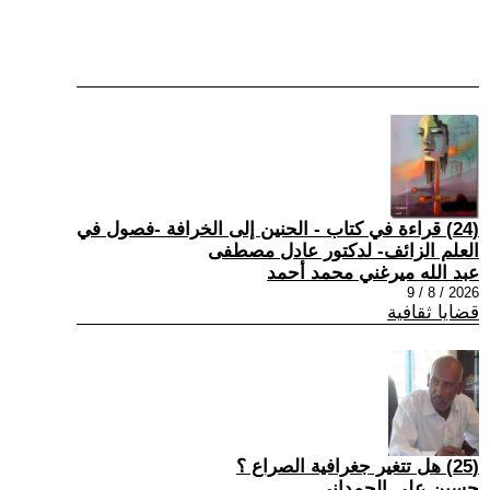
(24) قراءة في كتاب - الحنين إلى الخرافة -فصول في
العلم الزائف- لدكتور عادل مصطفى
عبد الله ميرغني محمد أحمد
2026 / 8 / 9
قضايا ثقافية
(25) هل تتغير جغرافية الصراع ؟
حسين علي الحمداني