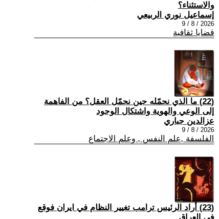
والاستثناء؟
إسماعيل نوري الربيعي
2026 / 8 / 9
قضايا ثقافية
(22) ما الذي نحمّله حين نحمّل العقل؟ من الفاهمة
إلى الوعي والهوية واشتكال الوجود
عزالدين جباري
2026 / 8 / 9
الفلسفة ,علم النفس , وعلم الاجتماع
(23) أراد الرئيس ترامب تغيير النظام في ايران فوقع
في العراق