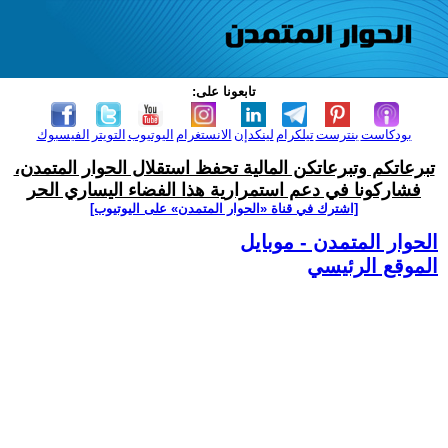
تابعونا على:
بودكاست
بنترست
تيلكرام
لينكدإن
الانستغرام
اليوتيوب
التويتر
الفيسبوك
تبرعاتكم وتبرعاتكن المالية تحفظ استقلال الحوار المتمدن،
فشاركونا في دعم استمرارية هذا الفضاء اليساري الحر
[اشترك في قناة ‫«الحوار المتمدن» على اليوتيوب]
الحوار المتمدن - موبايل
الموقع الرئيسي