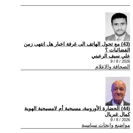
(43) مع تحول الهاتف الى غرفة اخبار هل انتهى زمن
الفضائيات ؟
علي سيف الرعيني
2026 / 8 / 9
الصحافة والاعلام
(44) الحضارة الأوروبية، مسيحية أم لامسيحية الهوية
كمال غبريال
2026 / 8 / 9
مواضيع وابحاث سياسية