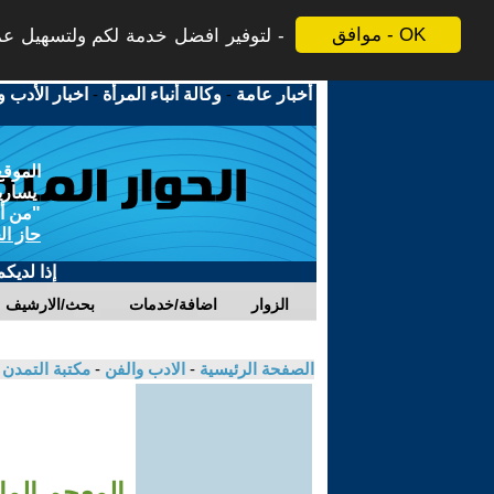
موافق - OK
لتوفير افضل خدمة لكم ولتسهيل عملي
أخبار عامة
-
وكالة أنباء المرأة
-
اخبار الأدب و
الموقع
يسارية
"من أج
حاز ال
إذا لديك
الزوار
اضافة/خدمات
بحث/الارشيف
الصفحة الرئيسية
-
الادب والفن
-
مكتبة التمدن
المعجم الما