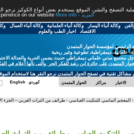
ة التصفح والنشر، الموقع يستخدم بعض أنواع الكوكيز نرجو النق
More info - المزيد
experience on our website
الفن
-
وكالة أنباء اليسار
-
وكالة أنباء العلمانية
-
وكالة أنباء العمال
-
وكا
الاقتصاد
-
اخبار الطب والعلوم
 الرئيسي لمؤسسة الحوار المتمدن
، علمانية، ديمقراطية، تطوعية وغير ربحية
ل مجتمع مدني علماني ديمقراطي حديث يضمن الحرية والعدالة الاجتم
حوار المتمدن على جائزة ابن رشد للفكر الحر والتى نالها أعلام في الفك
م مشاكل تقنية في تصفح الحوار المتمدن نرجو النقر هنا لاستخدام الموقع
كوردي
English
الاخبار
مراكز
الحوار المتمدن
- المعجم الماسي للتنكيت العباسي - طرائف من التراث العربي – الجزء الأو
سي للتنكيت العباسي - طرائف من التراث العر