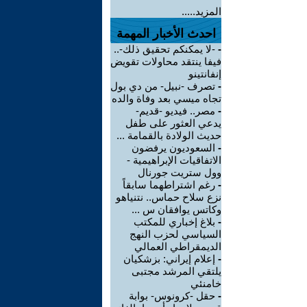
المزيد.....
احدث الأخبار المهمة
-
-لا يمكنكم تحقيق ذلك-..
فيفا ينتقد محاولات تقويض
إنفانتينو
-
تصرف -نبيل- من دي بول
تجاه ميسي بعد وفاة والده
-
مصر.. فيديو -قديم-
يدعي العثور على طفل
حديث الولادة بالقمامة ...
-
السعوديون يرفضون
الاتفاقيات الإبراهيمية -
وول ستريت جورنال
-
رغم اشتراطهما سابقاً
نزع سلاح حماس.. نتنياهو
وكاتس يوافقان س ...
-
بلاغ إخباري للمكتب
السياسي لحزب النهج
الديمقراطي العمالي
-
إعلام إيراني: بزشكيان
يلتقي المرشد مجتبى
خامنئي
-
حقل -كرونوس- بوابة