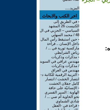
المزيد.....
اخر الكتب والابحاث
-
في الطريق إلى
الكنيست 26 المشهد
السياسي – الحزبي في ال
48 / محمد السهلي
-
حين استيقظ رأس المال
داخل الإنسان .. قراءة
ه:
ماركسية ثورية في ... /
رياض الشرايطي
-
مذكرات وذكريات
مهندس عراقي في السويد
/ مذكرات وذكريات
مهندس في العراق
-
التربية الرقمية للكاتبة د-
انتصار الخشت / انتصار
كامل جفلان الخشت
-
الإنسانيّة على حافة
الهاوية : السير القسري
نحو الخاوية أم صي ... /
شادي الشماوي
-
قراءة في -العقل
والثورة- -2 / نايف سلوم