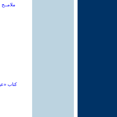
ملامــح 
كتاب «عي