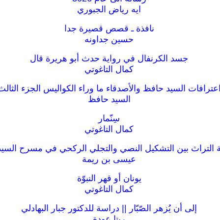
ايه رياض الجبوري
نافذة ـ قصص قصيرة جدا
حسين جداونه
جسد الكرنفال في رواية حدث أبو هريرة قال
كمال التاغوتي
عترافات السيد حافظ والأصدقاء ما وراء الكواليس الجزء الثالث
السيد حافظ
سِنّمار
كمال التاغوتي
التراث بين التشكيل النصي والتجلي الركحي في مسرح السي
عيسى بن ريمة
يونان أو قهر النبوّة
كمال التاغوتي
إلى أن يُزهر الصّبّار || دراسة للدكتور جبار البهادلي
ريتا عودة