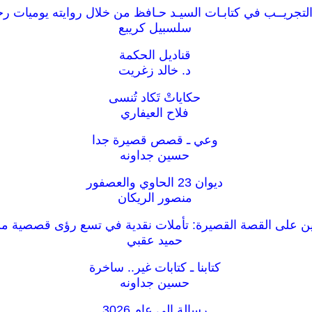
التجريــب في كتابـات السيـد حـافظ من خلال روايته يوميات ر
سلسبيل كريبع
قناديل الحكمة
د. خالد زغريت
حكاياتْ تَكاد تُنسى
فلاح العيفاري
وعي ـ قصص قصيرة جدا
حسين جداونه
ديوان 23 الحاوي والعصفور
منصور الريكان
ن على القصة القصيرة: تأملات نقدية في تسع رؤى قصصية من
حميد عقبي
كتابنا ـ كتابات غير.. ساخرة
حسين جداونه
رسالة الى عام 3026