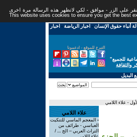
ر على الزر - موافق - لكي لاتظهر هذه الرسالة مرة اخرى -
This website uses cookies to ensure you get the best 
لة أنباء حقوق الإنسان
-
اخبار الرياضة
-
اخبار
التبرع للموقع - ادعمونا
اعية للجميع
"
ر والثقافة
 البديل
ل - علاء اللامي
علاء اللامي
-
المعجم الماسي للتنكيت
العباسي - طرائف من
التراث العربي – الج ... /
بي – الجزء
علاء اللامي