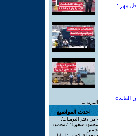
جل مهز :
 العالم»
المزيد.....
احدث المواضيع
-
من دفتر اليوميات/
محمود شقير71 / محمود
شقير
-
معضلة الاختيار: لماذا