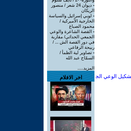
-
ديوان 24 شعر / منصور
الريكان
-
لوبي إسرائيل والسياسة
الخارجية الأميركية /
محمود الصباغ
-
القصة الشاعرة والوعي
الجمعي الحداثي/ مقاربة
في دور القصة الش ... /
ربيحة الرفاعي
-
تصاوير لية الظمأ /
السمّاح عبد الله
المزيد.....
شكيل الوعي الج
اخر الافلام