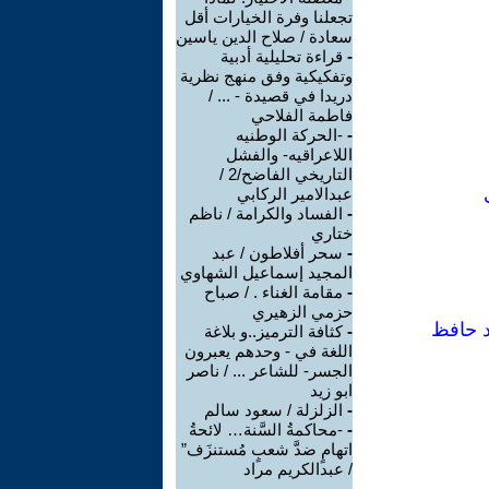
تجعلنا وفرة الخيارات أقل
سعادة / صلاح الدين ياسين
-
قراءة تحليلية أدبية
وتفكيكية وفق منهج نظرية
دريدا في قصيدة - ... /
فاطمة الفلاحي
-
-الحركة الوطنيه
اللاعراقيه- والفشل
التاريخي الفاضح/2 /
عبدالامير الركابي
-
الفساد والكرامة / ناظم
ختاري
-
سحر أفلاطون / عبد
المجيد إسماعيل الشهاوي
-
مقامة الغناء . / صباح
حزمي الزهيري
د حافظ
-
كثافة الترميز..و بلاغة
اللغة في - وحدهم يعبرون
الجسر- للشاعر ... / ناصر
ابو زيد
-
الزلزلة / سعود سالم
-
-محاكمةُ السَّنة… لائحةُ
اتهامٍ ضدَّ شعبٍ مُستنزَف”
/ عبدالكريم مراد