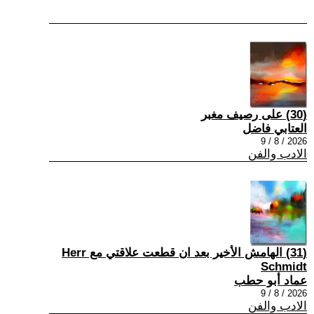
(30) على رصيف مغبر
العتابي فاضل
2026 / 8 / 9
الادب والفن
(31) الهامش الأخير بعد ان قطعت علاقتي مع Herr
Schmidt
عماد أبو حطب
2026 / 8 / 9
الادب والفن