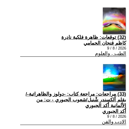
(32) توقعات: ظاهرة فلكية نادرة
كاظم فنجان الحمامي
2026 / 8 / 9
الطب , والعلوم
(33) مراجعات: مراجعة كتاب: -دولوز والظاهراتية-/
بقلم ألكسندر شْنيل/شعوب الجبوري - ت: من
الألمانية أكد الجبوري
أكد الجبوري
2026 / 8 / 9
الادب والفن