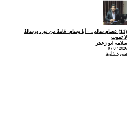
(11) عصام سالم.. - أبا وسام- قامةٌ من نور، ورسالةٌ
لا تموت
سلامه ابو زعيتر
2026 / 8 / 9
سيرة ذاتية