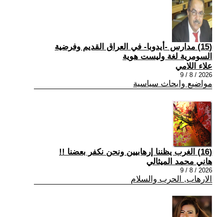
(15) مدارس -أيدوبا- في العراق القديم وفرضية
السومرية لغة وليست هوية
علاء اللامي
2026 / 8 / 9
مواضيع وابحاث سياسية
(16) الغرب يظننا إرهابيين ونحن نكفر بعضنا !!
هاني محمد الميثالي
2026 / 8 / 9
الارهاب, الحرب والسلام