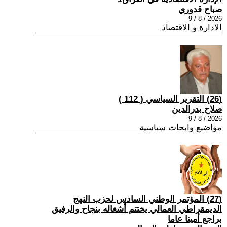
صباح قدوري
2026 / 8 / 9
الادارة و الاقتصاد
(26) التقرير السياسي ( 112 )
صلاح بدرالدين
2026 / 8 / 9
مواضيع وابحاث سياسية
(27) المؤتمر الوطني السادس لحزب النهج
الديمقراطي العمالي يختتم أشغاله بنجاح والرفيق
براجع أمينا عاما