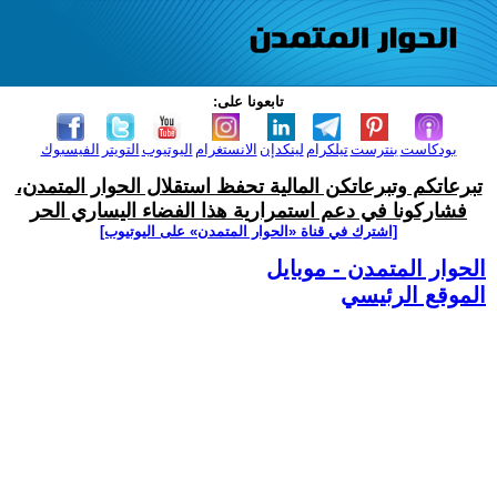
تابعونا على:
بودكاست
بنترست
تيلكرام
لينكدإن
الانستغرام
اليوتيوب
التويتر
الفيسبوك
تبرعاتكم وتبرعاتكن المالية تحفظ استقلال الحوار المتمدن،
فشاركونا في دعم استمرارية هذا الفضاء اليساري الحر
[اشترك في قناة ‫«الحوار المتمدن» على اليوتيوب]
الحوار المتمدن - موبايل
الموقع الرئيسي