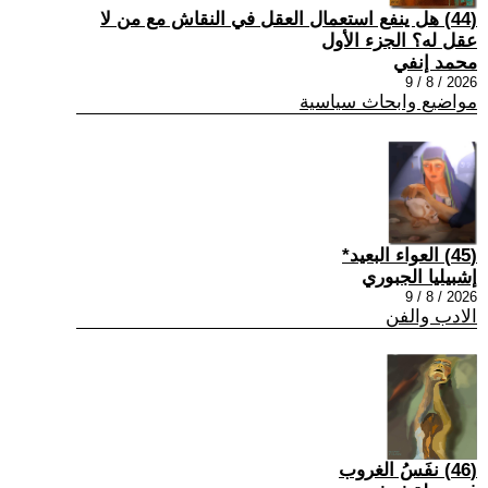
(44) هل ينفع استعمال العقل في النقاش مع من لا
عقل له؟ الجزء الأول
محمد إنفي
2026 / 8 / 9
مواضيع وابحاث سياسية
(45) العواء البعيد*
إشبيليا الجبوري
2026 / 8 / 9
الادب والفن
(46) نفَسُ الغروب