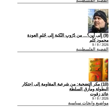
القضية الفلسطينية
(9) إِلى أين؟... من دُرُوبِ النّكبة إِلى حُلمِ العودة
محمود كلّم
2026 / 8 / 9
القضية الفلسطينية
(10) مكر التضحية: من شرعية المقاومة إلى احتكار
البطولة ومأزق السلطة
عائد زقوت
2026 / 8 / 9
مواضيع وابحاث سياسية