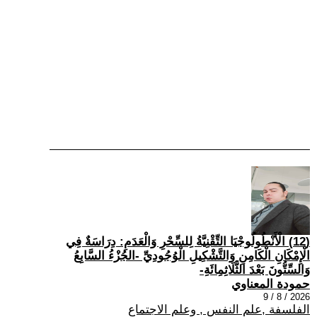
(12) الْأَنْطُولُوجْيَا التِّقْنِيَّةُ لِلسِّحْرِ وَالْعَدَمِ: دِرَاسَةٌ فِي
الْإِمْكَانِ الْكَامِنِ وَالتَّشْكِيلِ الْوُجُودِيِّ -الجُزْءُ السَّابِعُ
وَالسِّتُّونَ بَعْدَ الثَّلَاثِمِائَةِ-
حمودة المعناوي
2026 / 8 / 9
الفلسفة ,علم النفس , وعلم الاجتماع