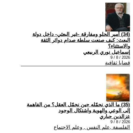
(34) أمير الحلو ومفارقة -غير البعثي- داخل دولة
البعث: كيف صنعت سلطة صدام دوائر الثقة
والاستثناء؟
إسماعيل نوري الربيعي
2026 / 8 / 9
قضايا ثقافية
(35) ما الذي نحمّله حين نحمّل العقل؟ من الفاهمة
إلى الوعي والهوية واشتكال الوجود
عزالدين جباري
2026 / 8 / 9
الفلسفة ,علم النفس , وعلم الاجتماع