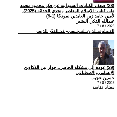
(28) ضعف الكتابات السودانية عن فكر محمود محمد
طه- كتاب: الإسلام المعاصر وتحدي الحداثة (2025)،
لأمين حامد زين العابدين نموذجًا (1-9)
عبدالله الفكي البشير
2026 / 8 / 7
العلمانية، الدين السياسي ونقد الفكر الديني
(29) عودة إلى مشكلة الحاضر...حوار بين الذكاءين
الإنساني والاصطناعي
حسين عجيب
2026 / 8 / 7
قضايا ثقافية