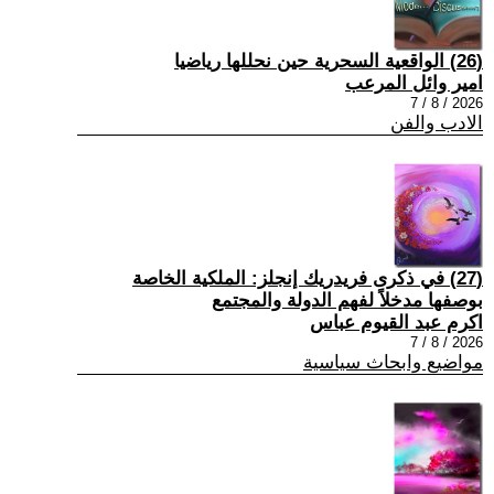
(26) الواقعية السحرية حين نحللها رياضيا
امير وائل المرعب
2026 / 8 / 7
الادب والفن
(27) في ذكرى فريدريك إنجلز: الملكية الخاصة
بوصفها مدخلاً لفهم الدولة والمجتمع
اكرم عبد القيوم عباس
2026 / 8 / 7
مواضيع وابحاث سياسية