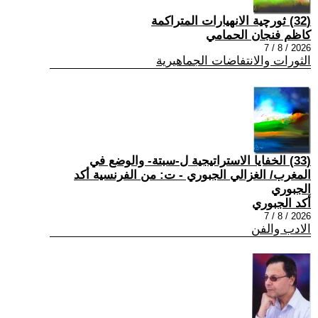
(32) ثورچية الانهيارات المتراكمة
كاظم فنجان الحمامي
2026 / 8 / 7
الثورات والانتفاضات الجماهيرية
(33) الخفايا الاستراتيجية ل-سبتة- والوضع في
المغرب/ الغزالي الجبوري - ت: من الفرنسية أكد
الجبوري
أكد الجبوري
2026 / 8 / 7
الادب والفن