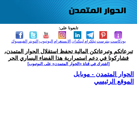
تابعونا على:
بودكاست
بنترست
تيلكرام
لينكدإن
الانستغرام
اليوتيوب
التويتر
الفيسبوك
تبرعاتكم وتبرعاتكن المالية تحفظ استقلال الحوار المتمدن،
فشاركونا في دعم استمرارية هذا الفضاء اليساري الحر
[اشترك في قناة ‫«الحوار المتمدن» على اليوتيوب]
الحوار المتمدن - موبايل
الموقع الرئيسي