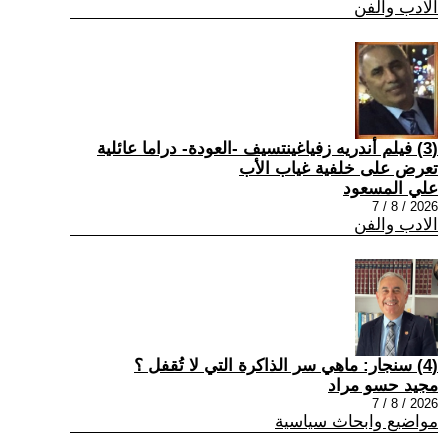
الادب والفن
(3) فيلم أندريه زفياغينتسيف -العودة- دراما عائلية
تعرض على خلفية غياب الأب
علي المسعود
2026 / 8 / 7
الادب والفن
(4) سنجار: ماهي سر الذاكرة التي لا تُقفل ؟
مجيد حسو مراد
2026 / 8 / 7
مواضيع وابحاث سياسية