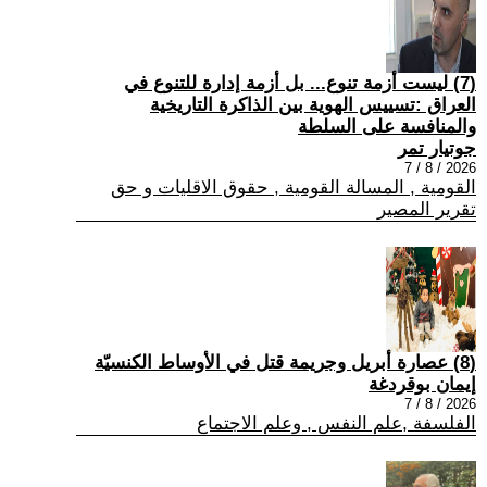
(7) ليست أزمة تنوع... بل أزمة إدارة للتنوع في
العراق :تسييس الهوية بين الذاكرة التاريخية
والمنافسة على السلطة
جوتيار تمر
2026 / 8 / 7
القومية , المسالة القومية , حقوق الاقليات و حق
تقرير المصير
(8) عصارة أبريل وجريمة قتل في الأوساط الكنسيّة
إيمان بوقردغة
2026 / 8 / 7
الفلسفة ,علم النفس , وعلم الاجتماع