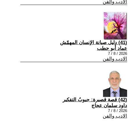
الادب والفن
(41) دليل صيانة الإنسان المهمّش
عماد أبو حطب
2026 / 8 / 7
الادب والفن
(42) قصة قصيرة: جيوبُ التفكير
داود سلمان عجاج
2026 / 8 / 7
الادب والفن