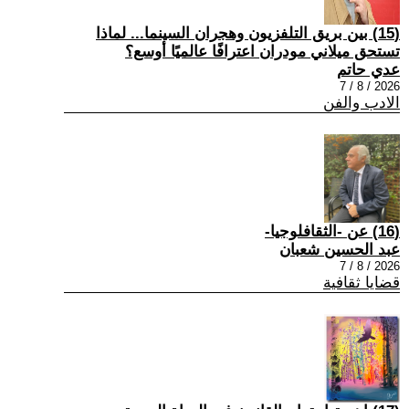
(15) بين بريق التلفزيون وهجران السينما... لماذا
تستحق ميلاني مودران اعترافًا عالميًا أوسع؟
عدي حاتم
2026 / 8 / 7
الادب والفن
(16) عن -الثقافلوجيا-
عبد الحسين شعبان
2026 / 8 / 7
قضايا ثقافية