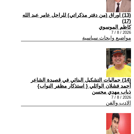
(13) اوراق (من دفتر مذكراتي) للراحل عامر عبد الله
(17)
كاظم الموسوي
2026 / 8 / 7
مواضيع وابحاث سياسية
(14) جماليات التشكيل البنائي في قصيدة الشاعر
أحمد فشلان الوائلي { استذكار مظفر النواب}
ذياب مهدي محسن
2026 / 8 / 7
الادب والفن