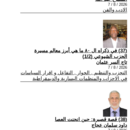
2026 / 8 / 7
الادب والفن
(37) في ذكراه ال ٨٠ ما هي أبرز معالم مسيرة
الحزب الشيوعي (1/2)
تاج السر عثمان
2026 / 8 / 7
التحزب والتنظيم , الحوار , التفاعل و اقرار السياسات
في الاحزاب والمنظمات اليسارية والديمقراطية
(38) قصة قصيرة: حين انحنت العصا
داود سلمان عجاج