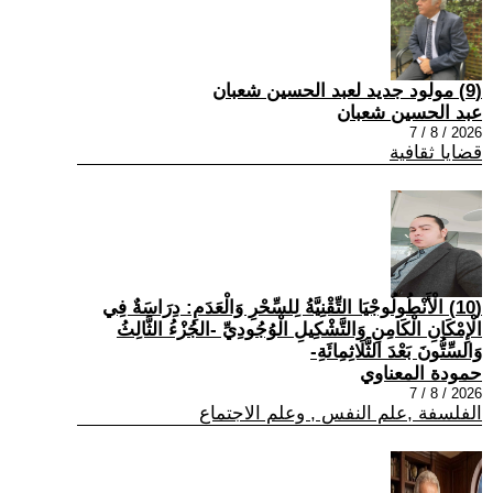
(9) مولود جديد لعبد الحسين شعبان
عبد الحسين شعبان
2026 / 8 / 7
قضايا ثقافية
(10) الْأَنْطُولُوجْيَا التِّقْنِيَّةُ لِلسِّحْرِ وَالْعَدَمِ: دِرَاسَةٌ فِي
الْإِمْكَانِ الْكَامِنِ وَالتَّشْكِيلِ الْوُجُودِيِّ -الجُزْءُ الثَّالِثُ
وَالسِّتُّونَ بَعْدَ الثَّلَاثِمِائَةِ-
حمودة المعناوي
2026 / 8 / 7
الفلسفة ,علم النفس , وعلم الاجتماع