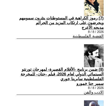
(7) رموز الكراهية في المستوطنات ينثرون سمومهم
ويحرضون على ارتكاب المزيد من الجرائم
مديحه الأعرج
2026 / 8 / 8
القضية الفلسطينية
(8) ضمن برنامج -الأفلام القصيرة- لمهرجان تورنتو
السينمائي الدولي لعام 2026، فيلم -حنان- للمخرجة
الفلسلطينية سابرينا خوري
سمير حنا خمورو
2026 / 8 / 8
الادب والفن