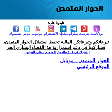
تابعونا على:
بودكاست
بنترست
تيلكرام
لينكدإن
الانستغرام
اليوتيوب
التويتر
الفيسبوك
تبرعاتكم وتبرعاتكن المالية تحفظ استقلال الحوار المتمدن،
فشاركونا في دعم استمرارية هذا الفضاء اليساري الحر
[اشترك في قناة ‫«الحوار المتمدن» على اليوتيوب]
الحوار المتمدن - موبايل
الموقع الرئيسي