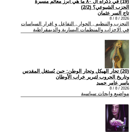
(19) في ذكراه ال ٨٠ ما هي أبرز معالم مسيرة
الحزب الشيوعي؟ (2/2)
تاج السر عثمان
2026 / 8 / 8
التحزب والتنظيم , الحوار , التفاعل و اقرار السياسات
في الاحزاب والمنظمات اليسارية والديمقراطية
(20) تجار الهيكل وتجار الوطن: حين يُستغل المقدس
وتاريخ الحروب لتبرير خراب الأوطان
ياسر عامر حميد
2026 / 8 / 8
مواضيع وابحاث سياسية