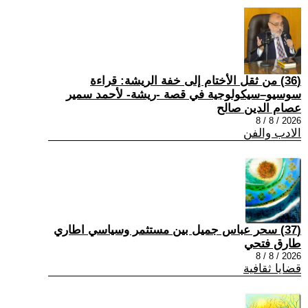
(36) من ثقل الأختام إلى خفة الريشة: قراءة
سوسيو–سيكولوجية في قصة -ريشة- لأحمد سمير
عصام الدين صالح
2026 / 8 / 8
الادب والفن
(37) سحر عباس جميل بين مستثمر وسياسي اطاري
طارق فتحي
2026 / 8 / 8
قضايا ثقافية