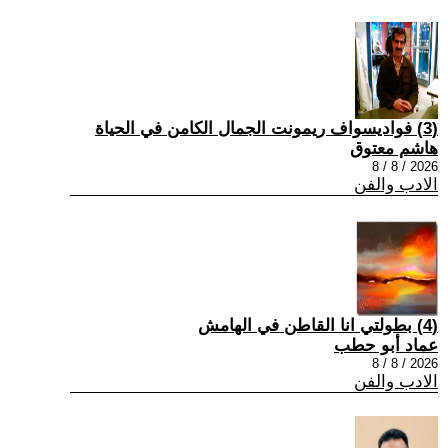
(3) فواديسواف ريمونت الجمال الكامن في الحياة
هاشم معتوق
2026 / 8 / 8
الادب والفن
(4) بطولتي انا القاطن في الهامش
عماد أبو حطب
2026 / 8 / 8
الادب والفن