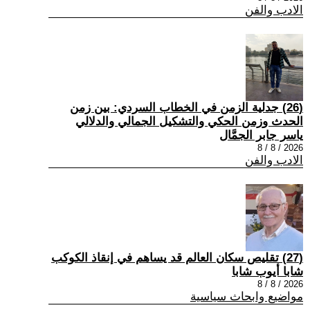
الادب والفن
(26) جدلية الزمن في الخطاب السردي: بين زمن
الحدث وزمن الحكي والتشكيل الجمالي والدلالي
ياسر جابر الجمَّال
2026 / 8 / 8
الادب والفن
(27) تقليص سكان العالم قد يساهم في إنقاذ الكوكب
شابا أيوب شابا
2026 / 8 / 8
مواضيع وابحاث سياسية