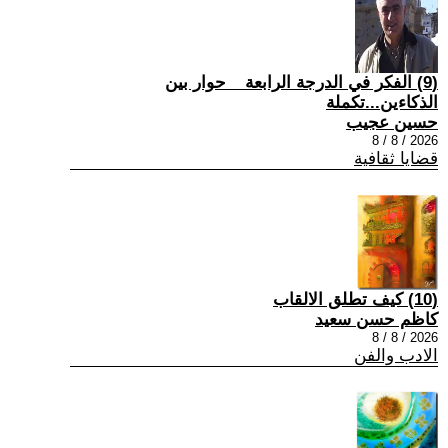
(9) الفكر في الدرجة الرابعة _ حوار بين
الذكاءين...تكملة
حسين عجيب
2026 / 8 / 8
قضايا ثقافية
(10) كيف تطلق الالقاب
كاظم حسن سعيد
2026 / 8 / 8
الادب والفن