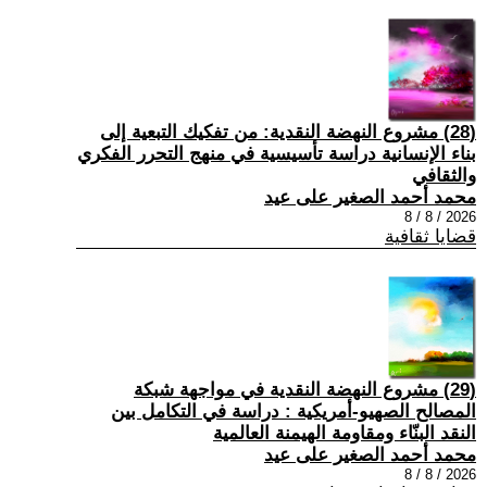
(28) مشروع النهضة النقدية: من تفكيك التبعية إلى
بناء الإنسانية دراسة تأسيسية في منهج التحرر الفكري
والثقافي
محمد أحمد الصغير على عيد
2026 / 8 / 8
قضايا ثقافية
(29) مشروع النهضة النقدية في مواجهة شبكة
المصالح الصهيو-أمريكية : دراسة في التكامل بين
النقد البنّاء ومقاومة الهيمنة العالمية
محمد أحمد الصغير على عيد
2026 / 8 / 8