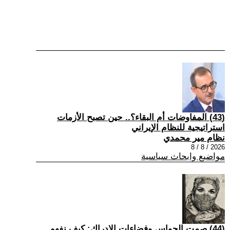
(43) المفاوضات أم البقاء؟.. حين تصبح الأزمات
استراتيجية للنظام الإيراني
نظام مير محمدي
2026 / 8 / 8
مواضيع وابحاث سياسية
(44) صمت الحواس وفضاءات الإدراك: كيف نفهم