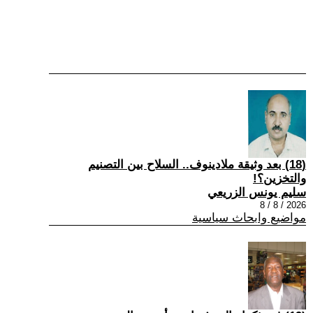
(18) بعد وثيقة ملادينوف.. السلاح بين التصنيم
والتخزين؟!
سليم يونس الزريعي
2026 / 8 / 8
مواضيع وابحاث سياسية