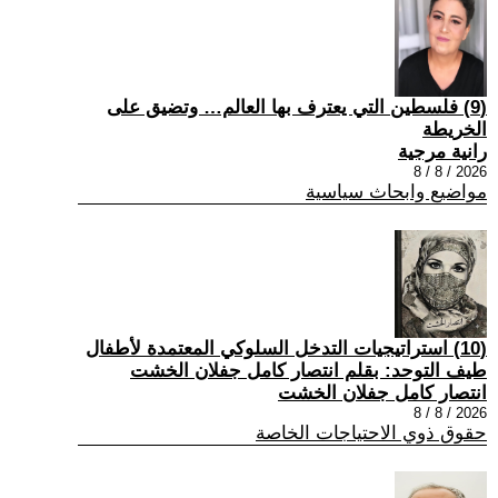
(9) فلسطين التي يعترف بها العالم… وتضيق على
الخريطة
رانية مرجية
2026 / 8 / 8
مواضيع وابحاث سياسية
(10) استراتيجيات التدخل السلوكي المعتمدة لأطفال
طيف التوحد: بقلم انتصار كامل جفلان الخشت
انتصار كامل جفلان الخشت
2026 / 8 / 8
حقوق ذوي الاحتياجات الخاصة