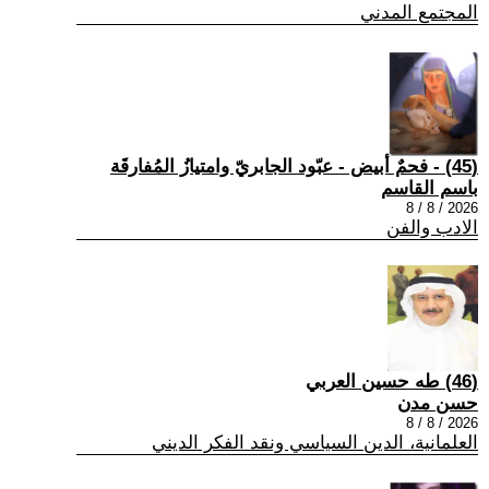
المجتمع المدني
(45) - فحمٌ أبيض - عبّود الجابريّ وامتيازُ المُفارقَة
باسم القاسم
2026 / 8 / 8
الادب والفن
(46) طه حسين العربي
حسن مدن
2026 / 8 / 8
العلمانية، الدين السياسي ونقد الفكر الديني