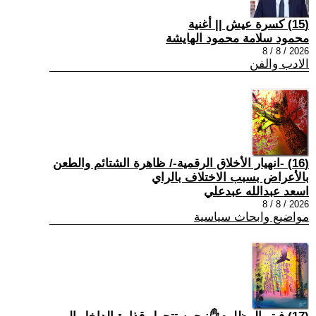
(15) كسرة عيش || أغنية
محمود سلامة محمود الهايشة
2026 / 8 / 8
الادب والفن
(16) -انهيار الأخلاق الرقمية-/ ظاهرة الشتائم والطعن
بالأعراض بسبب الاختلاف بالراي
اسعد عبدالله عبدعلي
2026 / 8 / 8
مواضيع وابحاث سياسية