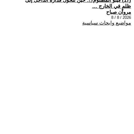
(17) فيتو المظلوم✋: حين تتحول قذارة الداخل إلى
ظلمٍ في الخارج …
مروان صباح
2026 / 8 / 8
مواضيع وابحاث سياسية