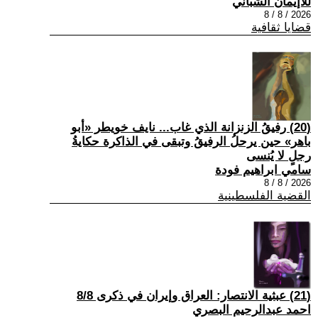
للاإيمان الشباني
2026 / 8 / 8
قضايا ثقافية
(20) رفيقُ الزنزانة الذي غاب... نايف خويطر «أبو
باهر» حين يرحلُ الرفيقُ وتبقى في الذاكرة حكايةُ
رجلٍ لا يُنسى
سامي ابراهيم فودة
2026 / 8 / 8
القضية الفلسطينية
(21) عبثية الانتصار: العراق وإيران في ذكرى 8/8
احمد عبدالرحيم البصري