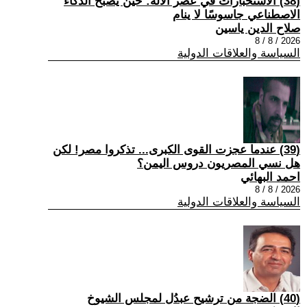
(38) الاستخبارات في عصر الآلة: حين يصبح الذكاء
الاصطناعي جاسوسًا لا ينام
صلاح الدين ياسين
2026 / 8 / 8
السياسة والعلاقات الدولية
(39) عندما عجزت القوى الكبرى... تذكروا مصر! لكن
هل نسي المصريون دروس اليمن؟
احمد البهائي
2026 / 8 / 8
السياسة والعلاقات الدولية
(40) الضجة من ترشيح عبدُل لمجلس الشيوخ