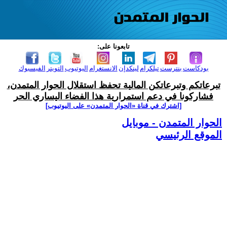
تابعونا على:
بودكاست
بنترست
تيلكرام
لينكدإن
الانستغرام
اليوتيوب
التويتر
الفيسبوك
تبرعاتكم وتبرعاتكن المالية تحفظ استقلال الحوار المتمدن،
فشاركونا في دعم استمرارية هذا الفضاء اليساري الحر
[اشترك في قناة ‫«الحوار المتمدن» على اليوتيوب]
الحوار المتمدن - موبايل
الموقع الرئيسي