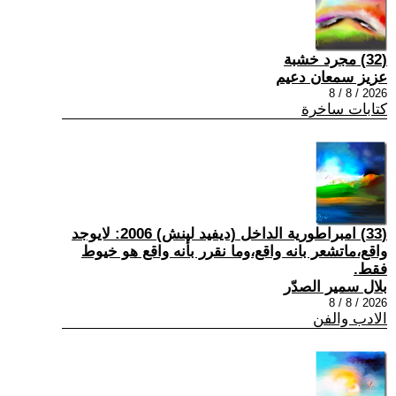
(32) مجرد خشبة
عزيز سمعان دعيم
2026 / 8 / 8
كتابات ساخرة
(33) امبراطورية الداخل (ديفيد لينش) 2006: لايوجد
واقع،ماتشعر بانه واقع،وما نقرر بأنه واقع هو خيوط
فقط.
بلال سمير الصدّر
2026 / 8 / 8
الادب والفن