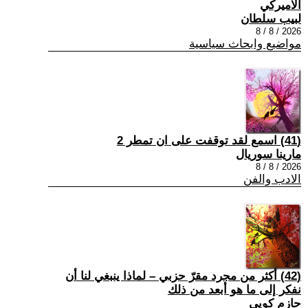
الاميركي
لبيب سلطان
2026 / 8 / 8
مواضيع وابحاث سياسية
(41) اسمع لقد توقفت على ان تمطر 2
مارينا سوريال
2026 / 8 / 8
الادب والفن
(42) أكثر من مجرد مقرّ حزبي – لماذا ينبغي لنا أن
نفكر إلى ما هو أبعد من ذلك
حازم كويي