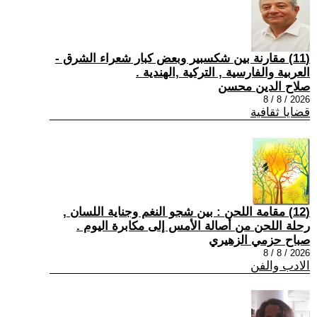
(11) مقارنة بين شكسبير وبعض كبار شعراء الشرق -
العربية والفارسية , التركية ,الهندية .
صلاح الدين محسن
2026 / 8 / 8
قضايا ثقافية
(12) مقامة اللحن : بين شجو النغم وجناية اللسان ,
رحلة اللحن من أصالة الأمس إلى مكابرة اليوم .
صباح حزمي الزهيري
2026 / 8 / 8
الادب والفن