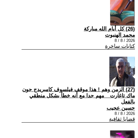
(26) كل أيام الله مباركة
محمد الهنبوت
2026 / 8 / 8
كتابات ساخرة
(27) الزمن وهم ! هذا موقف فيلسوف كامبريدج جون
ماك تاغارت _ مهم جدا مع أنه خطأ بشكل منطقي
بالفعل
حسين عجيب
2026 / 8 / 8
قضايا ثقافية