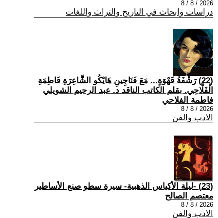
2026 / 8 / 8
دراسات وابحاث في التاريخ والتراث واللغات
(22) رَشْفَةُ قَهْوَةٍ... مَعَ فَنَاجِينِ هَايْكُو الشَّاعِرَةِ فَاطِمَةِ
الْفَلَّاحِي. بقلم الكاتب الناقد د. عبد الرحيم الشويلي
فاطمة الفلاحي
2026 / 8 / 8
الادب والفن
(23) -ليلة الأكياس الذهبية- سيرة سطو صنع الأساطير
معتصم الصالح
2026 / 8 / 8
الادب والفن