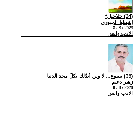
(34) خلاخيل*
إشبيليا الجبوري
2026 / 8 / 8
الادب والفن
(35) يسوع... لا ولن أبدّلك بكلّ مجد الدنيا
زهير دعيم
2026 / 8 / 8
الادب والفن