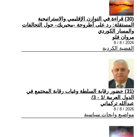
(30) قراءة في التوازن الإقليمي والاستراتيجية
المستقلة: رد على أطروحة -بيجيريك- حول التحالفات
والمسار الكوردي
مروان فلو
2026 / 8 / 8
القضية الكردية
(31) حضور رقابة السلطة وغياب رقابة المجتمع في
الدول العربية /1 - 3/
عبدالله تركماني
2026 / 8 / 8
مواضيع وابحاث سياسية